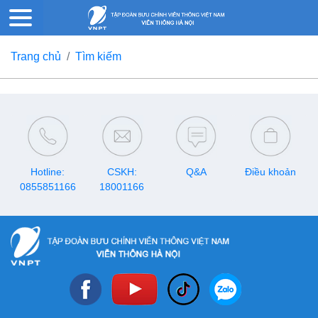
Trang chủ
Tìm kiếm
Hotline:
CSKH:
Q&A
Điều khoản
0855851166
18001166