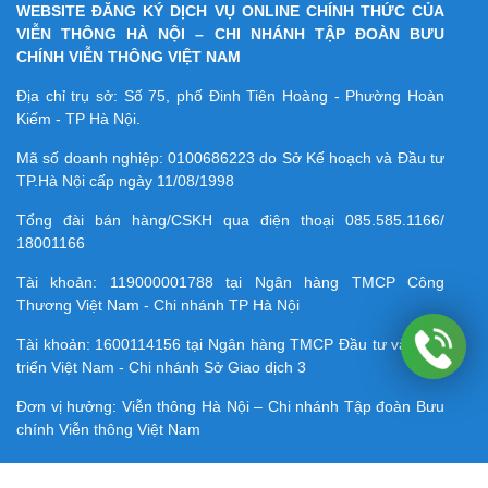
WEBSITE ĐĂNG KÝ DỊCH VỤ ONLINE CHÍNH THỨC CỦA
VIỄN THÔNG HÀ NỘI – CHI NHÁNH TẬP ĐOÀN BƯU
CHÍNH VIỄN THÔNG VIỆT NAM
Địa chỉ trụ sở: Số 75, phố Đinh Tiên Hoàng - Phường Hoàn
Kiếm - TP Hà Nội.
Mã số doanh nghiệp:
0100686223
do Sở Kế hoạch và Đầu tư
TP.Hà Nội cấp ngày 11/08/1998
Tổng đài bán hàng/CSKH qua điện thoại
085.585.1166/
18001166
Tài khoản:
119000001788
tại Ngân hàng TMCP Công
Thương Việt Nam - Chi nhánh TP Hà Nội
Tài khoản:
1600114156
tại Ngân hàng TMCP Ðầu tư và Phát
triển Việt Nam - Chi nhánh Sở Giao dịch 3
Đơn vị hưởng: Viễn thông Hà Nội – Chi nhánh Tập đoàn Bưu
chính Viễn thông Việt Nam