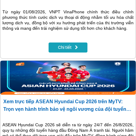
Từ ngày 01/08/2026, VNPT VinaPhone chính thức điều chỉnh
phương thức tính cước dịch vụ thoại di động nhằm tối ưu hóa chất
lượng dịch vụ, đồng bộ với xu hướng phát triển của thị trường viễn
thông và mang đến trải nghiệm sử dụng tốt hơn cho khách hàng.
Chi tiết
Xem trực tiếp ASEAN Hyundai Cup 2026 trên MyTV:
Trọn vẹn hành trình bảo vệ ngôi vương của đội tuyển
Việt Nam
ASEAN Hyundai Cup 2026 sẽ diễn ra từ ngày 24/7 đến 26/8/2026,
quy tụ những đội tuyển hàng đầu Đông Nam Á tranh tài. Người hâm
mộ có thể theo dõi trọn vẹn giải đấu trên MyTV, đồng hành cùng đội