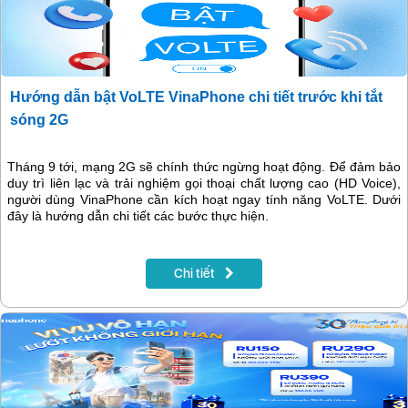
Hướng dẫn bật VoLTE VinaPhone chi tiết trước khi tắt
sóng 2G
Tháng 9 tới, mạng 2G sẽ chính thức ngừng hoạt động. Để đảm bảo
duy trì liên lạc và trải nghiệm gọi thoại chất lượng cao (HD Voice),
người dùng VinaPhone cần kích hoạt ngay tính năng VoLTE. Dưới
đây là hướng dẫn chi tiết các bước thực hiện.
Chi tiết