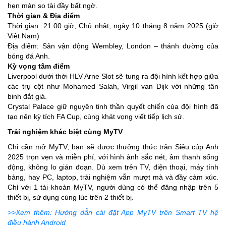
hẹn màn so tài đầy bất ngờ.
Thời gian & Địa điểm
Thời gian: 21:00 giờ, Chủ nhật, ngày 10 tháng 8 năm 2025 (giờ
Việt Nam)
Địa điểm: Sân vận động Wembley, London – thánh đường của
bóng đá Anh.
Kỳ vọng tâm điểm
Liverpool dưới thời HLV Arne Slot sẽ tung ra đội hình kết hợp giữa
các trụ cột như Mohamed Salah, Virgil van Dijk với những tân
binh đắt giá.
Crystal Palace giữ nguyên tinh thần quyết chiến của đội hình đã
tạo nên kỳ tích FA Cup, cùng khát vọng viết tiếp lịch sử.
Trải nghiệm khác biệt cùng MyTV
Chỉ cần mở MyTV, bạn sẽ được thưởng thức trận Siêu cúp Anh
2025 trọn vẹn và miễn phí, với hình ảnh sắc nét, âm thanh sống
động, không lo gián đoạn. Dù xem trên TV, điện thoại, máy tính
bảng, hay PC, laptop, trải nghiệm vẫn mượt mà và đầy cảm xúc.
Chỉ với 1 tài khoản MyTV, người dùng có thể đăng nhập trên 5
thiết bị, sử dụng cùng lúc trên 2 thiết bị.
>>Xem thêm: Hướng dẫn cài đặt App MyTV trên Smart TV hệ
điều hành Android