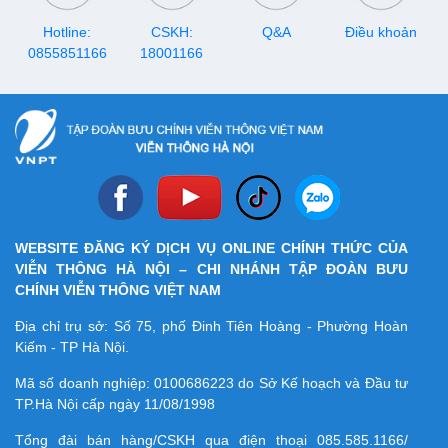
ký và trải nghiệm.
Hotline:
CSKH:
Q&A
Điều khoản
0855851166
18001166
WEBSITE ĐĂNG KÝ DỊCH VỤ ONLINE CHÍNH THỨC CỦA
VIỄN THÔNG HÀ NỘI – CHI NHÁNH TẬP ĐOÀN BƯU
CHÍNH VIỄN THÔNG VIỆT NAM
Địa chỉ trụ sở: Số 75, phố Đinh Tiên Hoàng - Phường Hoàn
Kiếm - TP Hà Nội.
Mã số doanh nghiệp:
0100686223
do Sở Kế hoạch và Đầu tư
TP.Hà Nội cấp ngày 11/08/1998
Tổng đài bán hàng/CSKH qua điện thoại
085.585.1166/