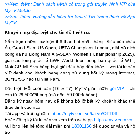
>>Xem thêm: Danh sách kênh có trong gói truyền hình VIP của
MyTV Mobile
>>Xem thêm: Hướng dẫn kiểm tra Smart Tivi tương thích với App
MyTV
Khuyến mại đặc biệt cho tín đồ thể thao
Nắm trọn những sự kiện thể thao hot nhất tháng: Siêu cúp châu
Âu, Grand Slam US Open, UEFA Champions League, giải Vô địch
bóng đá nữ Đông Nam Á (ASEAN Women's Championship 2025),
giải cầu lông quốc tế BWF World Tour, bóng bàn quốc tế WTT,
MotoGP, MLS và hàng loạt giải đấu hấp dẫn khác… với tài khoản
VIP dành cho khách hàng đang sử dụng bất kỳ mạng Internet,
3G/4G/5G nào tại Việt Nam.
Đặc biệt: Mỗi cuối tuần (T6 & T7), MyTV giảm 50%
gói VIP
– chỉ
còn từ 29.500đ/tháng (giá gốc: 59.000đ/tháng).
Đăng ký ngay hôm nay để không bỏ lỡ bất kỳ khoảnh khắc thể
thao đỉnh cao nào!
Tải app và trải nghiệm:
https://mytv.com.vn/tai-ve/OTT08
Hoặc đăng ký tài khoản và xem trên webapp
https://mytv.com.vn
Vui lòng liên hệ tổng đài miễn phí
18001166
để được tư vấn và hỗ
trợ.