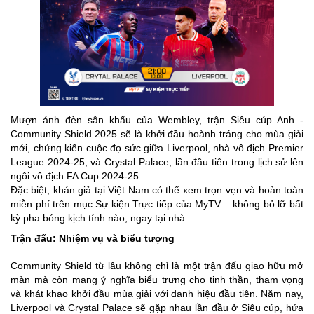
Mượn ánh đèn sân khấu của Wembley, trận Siêu cúp Anh -
Community Shield 2025 sẽ là khởi đầu hoành tráng cho mùa giải
mới, chứng kiến cuộc đọ sức giữa Liverpool, nhà vô địch Premier
League 2024‑25, và Crystal Palace, lần đầu tiên trong lịch sử lên
ngôi vô địch FA Cup 2024‑25.
Đặc biệt, khán giả tại Việt Nam có thể xem trọn vẹn và hoàn toàn
miễn phí trên mục Sự kiện Trực tiếp của MyTV – không bỏ lỡ bất
kỳ pha bóng kịch tính nào, ngay tại nhà.
Trận đấu: Nhiệm vụ và biểu tượng
Community Shield từ lâu không chỉ là một trận đấu giao hữu mở
màn mà còn mang ý nghĩa biểu trưng cho tinh thần, tham vọng
và khát khao khởi đầu mùa giải với danh hiệu đầu tiên. Năm nay,
Liverpool và Crystal Palace sẽ gặp nhau lần đầu ở Siêu cúp, hứa