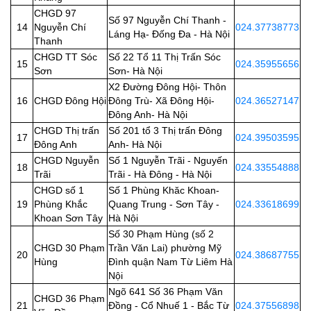
CHGD 97
Số 97 Nguyễn Chí Thanh -
14
Nguyễn Chí
024.37738773
Láng Hạ- Đống Đa - Hà Nội
Thanh
CHGD TT Sóc
Số 22 Tổ 11 Thị Trấn Sóc
15
024.35955656
Sơn
Sơn- Hà Nội
X2 Đường Đông Hội- Thôn
16
CHGD Đông Hội
Đông Trù- Xã Đông Hội-
024.36527147
Đông Anh- Hà Nội
CHGD Thị trấn
Số 201 tổ 3 Thị trấn Đông
17
024.39503595
Đông Anh
Anh- Hà Nội
CHGD Nguyễn
Số 1 Nguyễn Trãi - Nguyến
18
024.33554888
Trãi
Trãi - Hà Đông - Hà Nội
CHGD số 1
Số 1 Phùng Khăc Khoan-
19
Phùng Khắc
Quang Trung - Sơn Tây -
024.33618699
Khoan Sơn Tây
Hà Nội
Số 30 Phạm Hùng (số 2
CHGD 30 Phạm
Trần Văn Lai) phường Mỹ
20
024.38687755
Hùng
Đình quận Nam Từ Liêm Hà
Nội
Ngõ 641 Số 36 Phạm Văn
CHGD 36 Phạm
21
Đồng - Cổ Nhuế 1 - Bắc Từ
024.37556898