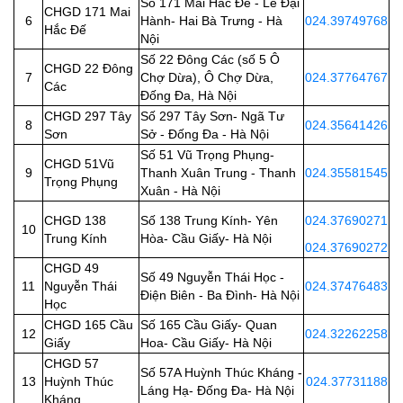
Số 171 Mai Hắc Đế - Lê Đại
CHGD 171 Mai
6
Hành- Hai Bà Trưng - Hà
024.39749768
Hắc Đế
Nội
Số 22 Đông Các (số 5 Ô
CHGD 22 Đông
7
Chợ Dừa), Ô Chợ Dừa,
024.37764767
Các
Đống Đa, Hà Nội
CHGD 297 Tây
Số 297 Tây Sơn- Ngã Tư
8
024.35641426
Sơn
Sở - Đống Đa - Hà Nội
Số 51 Vũ Trọng Phụng-
CHGD 51Vũ
9
Thanh Xuân Trung - Thanh
024.35581545
Trọng Phụng
Xuân - Hà Nội
CHGD 138
Số 138 Trung Kính- Yên
024.37690271
10
Trung Kính
Hòa- Cầu Giấy- Hà Nội
024.37690272
CHGD 49
Số 49 Nguyễn Thái Học -
11
Nguyễn Thái
024.37476483
Điện Biên - Ba Đình- Hà Nội
Học
CHGD 165 Cầu
Số 165 Cầu Giấy- Quan
12
024.32262258
Giấy
Hoa- Cầu Giấy- Hà Nội
CHGD 57
Số 57A Huỳnh Thúc Kháng -
13
Huỳnh Thúc
024.37731188
Láng Hạ- Đống Đa- Hà Nội
Kháng