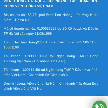
VIỄN THÔNG HÀ NỘI – CHI NHÁNH TẬP ĐOÀN BƯU
CHÍNH VIỄN THÔNG VIỆT NAM
Địa chỉ trụ sở: Số 75, phố Đinh Tiên Hoàng - Phường Hoàn
Kiếm - TP Hà Nội.
Mã số doanh nghiệp:
0100686223
do Sở Kế hoạch và Đầu tư
TP.Hà Nội cấp ngày 11/08/1998
Tổng đài bán hàng/CSKH qua điện thoại
085.585.1166/
18001166
Tài khoản:
119000001788
tại Ngân hàng TMCP Công
Thương Việt Nam - Chi nhánh TP Hà Nội
Tài khoản:
1600114156
tại Ngân hàng TMCP Ðầu tư và Phát
triển Việt Nam - Chi nhánh Sở Giao dịch 3
Đơn vị hưởng: Viễn thông Hà Nội – Chi nhánh Tập đoàn Bưu
chính Viễn thông Việt Nam