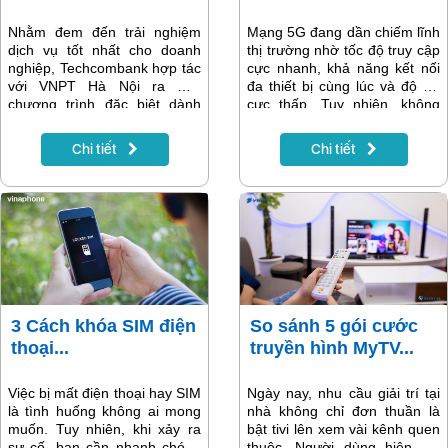
thuật 24/7.
Nhằm đem đến trải nghiệm
Mạng 5G đang dần chiếm lĩnh
dịch vụ tốt nhất cho doanh
thị trường nhờ tốc độ truy cập
nghiệp, Techcombank hợp tác
cực nhanh, khả năng kết nối
với VNPT Hà Nội ra mắt
đa thiết bị cùng lúc và độ trễ
chương trình đặc biệt dành
cực thấp. Tuy nhiên, không
cho các doanh nghiệp mở mới
phải điện thoại nào cũng
tài khoản Techcombank.
tương thích với công nghệ
Chi tiết
Chi tiết
Chương trình áp dụng từ
này. Vậy làm thế nào để biết
tháng 3/2025 đến hết ngày
chiếc điện thoại bạn đang
31/12/2025, dành cho các
dùng có hỗ trợ 5G không? Và
doanh nghiệp đang hoạt động
nếu có, làm sao để kích hoạt?
trên địa bàn Hà Nội.
Hãy cùng tìm hiểu ngay sau
đây.
3 Cách khóa SIM điện
So sánh 5 gói cước
thoại...
truyền hình MyTV...
Việc bị mất điện thoại hay SIM
Ngày nay, nhu cầu giải trí tại
là tình huống không ai mong
nhà không chỉ đơn thuần là
muốn. Tuy nhiên, khi xảy ra
bật tivi lên xem vài kênh quen
sự cố, bạn cần nhanh chóng
thuộc. Người dùng hiện đại