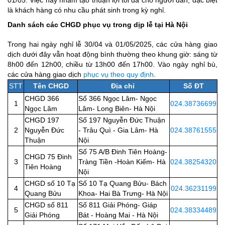
là khách hàng có nhu cầu phát sinh trong kỳ nghỉ.
Danh sách các CHGD phục vụ trong dịp lễ tại Hà Nội
Trong hai ngày nghỉ lễ 30/04 và 01/05/2025, các cửa hàng giao
dịch dưới đây vẫn hoạt động bình thường theo khung giờ: sáng từ
8h00 đến 12h00, chiều từ 13h00 đến 17h00. Vào ngày nghỉ bù,
các cửa hàng giao dịch
phục vụ theo quy định
.
STT
Tên CHGD
Địa chỉ
Số ĐT
CHGD 366
Số 366 Ngọc Lâm- Ngọc
1
024.38736699
Ngọc Lâm
Lâm- Long Biên- Hà Nội
CHGD 197
Số 197 Nguyễn Đức Thuận
2
Nguyễn Đức
- Trâu Quì - Gia Lâm- Hà
024.38761555
Thuận
Nội
Số 75 A/B Đinh Tiên Hoàng-
CHGD 75 Đinh
3
Tràng Tiền -Hoàn Kiếm- Hà
024.38254320
Tiên Hoàng
Nội
CHGD số 10 Tạ
Số 10 Tạ Quang Bửu- Bách
4
024.36231199
Quang Bửu
Khoa- Hai Bà Trưng- Hà Nội
CHGD số 811
Số 811 Giải Phóng- Giáp
5
024.38334489
Giải Phóng
Bát - Hoàng Mai - Hà Nội