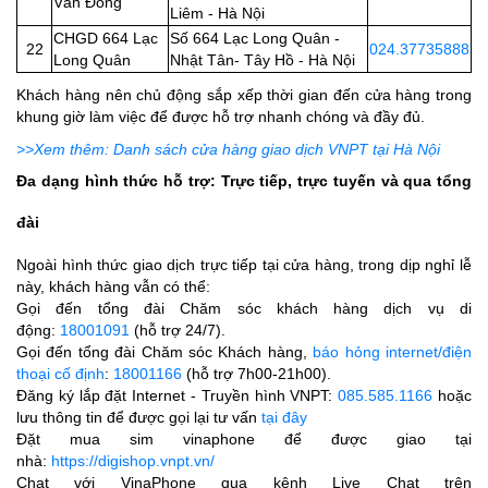
Văn Đồng
Liêm - Hà Nội
CHGD 664 Lạc
Số 664 Lạc Long Quân -
22
024.37735888
Long Quân
Nhật Tân- Tây Hồ - Hà Nội
Khách hàng nên chủ động sắp xếp thời gian đến cửa hàng trong
khung giờ làm việc để được hỗ trợ nhanh chóng và đầy đủ.
>>Xem thêm: Danh sách cửa hàng giao dịch VNPT tại Hà Nội
Đa dạng hình thức hỗ trợ: Trực tiếp, trực tuyến và qua tổng
đài
Ngoài hình thức giao dịch trực tiếp tại cửa hàng, trong dịp nghỉ lễ
này, khách hàng vẫn có thể:
Gọi đến tổng đài Chăm sóc khách hàng dịch vụ di
động:
18001091
(hỗ trợ 24/7).
Gọi đến tổng đài Chăm sóc Khách hàng,
báo hỏng internet/điện
thoại cố định
:
18001166
(hỗ trợ 7h00-21h00).
Đăng ký lắp đặt Internet - Truyền hình VNPT:
085.585.1166
hoặc
lưu thông tin để được gọi lại tư vấn
tại đây
Đặt mua sim vinaphone để được giao tại
nhà:
https://digishop.vnpt.vn/
Chat với VinaPhone qua kênh Live Chat trên