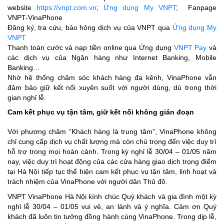
website
https://vnpt.com.vn
;
Ứng dụng My VNPT
; Fanpage
VNPT-VinaPhone
Đăng ký, tra cứu, báo hỏng dịch vụ của VNPT qua
Ứng dụng My
VNPT
Thanh toán cước và nạp tiền online qua Ứng dụng
VNPT Pay
và
các dịch vụ của Ngân hàng như Internet Banking, Mobile
Banking…
Nhờ hệ thống chăm sóc khách hàng đa kênh, VinaPhone vẫn
đảm bảo giữ kết nối xuyên suốt với người dùng, dù trong thời
gian nghỉ lễ.
Cam kết phục vụ tận tâm, giữ kết nối không gián đoạn
Với phương châm “Khách hàng là trung tâm”, VinaPhone không
chỉ cung cấp dịch vụ chất lượng mà còn chú trọng đến việc duy trì
hỗ trợ trong mọi hoàn cảnh. Trong kỳ nghỉ lễ 30/04 – 01/05 năm
nay, việc duy trì hoạt động của các cửa hàng giao dịch trọng điểm
tại Hà Nội tiếp tục thể hiện cam kết phục vụ tận tâm, linh hoạt và
trách nhiệm của VinaPhone với người dân Thủ đô.
VNPT VinaPhone Hà Nội kính chúc Quý khách và gia đình một kỳ
nghỉ lễ 30/04 – 01/05 vui vẻ, an lành và ý nghĩa. Cảm ơn Quý
khách đã luôn tin tưởng đồng hành cùng VinaPhone. Trong dịp lễ,