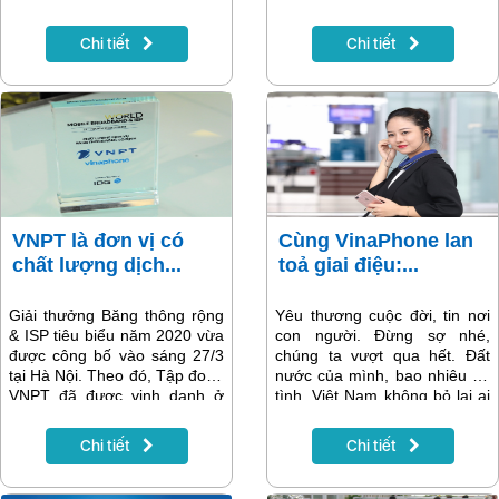
dịch Covid-19, chiều 31-3,
khích khách hàng sử dụng
Tập đoàn Bưu chính Viễn
các ứng dụng thanh toán, hạn
Chi tiết
Chi tiết
thông Việt Nam (VNPT) đã
chế tối đa tiếp xúc góp phần
trao 3 tỷ đồng ủng hộ công
phòng tránh lây lan.
tác phòng, chống dịch Covid-
19 thông qua Ủy ban Trung
ương Mặt trận Tổ quốc Việt
Nam.
VNPT là đơn vị có
Cùng VinaPhone lan
chất lượng dịch...
toả giai điệu:...
Giải thưởng Băng thông rộng
Yêu thương cuộc đời, tin nơi
& ISP tiêu biểu năm 2020 vừa
con người. Đừng sợ nhé,
được công bố vào sáng 27/3
chúng ta vượt qua hết. Đất
tại Hà Nội. Theo đó, Tập đoàn
nước của mình, bao nhiêu ân
VNPT đã được vinh danh ở
tình. Việt Nam không bỏ lại ai
hạng mục Chất lượng dịch vụ
phía sau. Việt Nam hỡi, Việt
băng thông rộng cố định tốt
Nam ơi, Cùng đoàn kết đánh
Chi tiết
Chi tiết
nhất Việt Nam.
bay Corona.