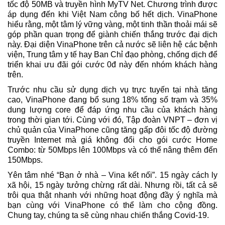
tốc độ 50MB và truyền hình MyTV Net. Chương trình được
áp dụng đến khi Việt Nam công bố hết dịch. VinaPhone
hiểu rằng, một tâm lý vững vàng, một tinh thần thoải mái sẽ
góp phần quan trọng để giành chiến thắng trước đại dịch
này. Đại diện VinaPhone trên cả nước sẽ liên hệ các bệnh
viện, Trung tâm y tế hay Ban Chỉ đạo phòng, chống dịch để
triển khai ưu đãi gói cước 0đ này đến nhóm khách hàng
trên.
Trước nhu cầu sử dụng dịch vụ trực tuyến tại nhà tăng
cao, VinaPhone đang bổ sung 18% tổng số trạm và 35%
dung lượng core để đáp ứng nhu cầu của khách hàng
trong thời gian tới. Cùng với đó, Tập đoàn VNPT – đơn vị
chủ quản của VinaPhone cũng tăng gấp đôi tốc độ đường
truyền Internet mà giá không đổi cho gói cước Home
Combo: từ 50Mbps lên 100Mbps và có thể nâng thêm đến
150Mbps.
Yên tâm nhé “Bạn ở nhà – Vina kết nối”. 15 ngày cách ly
xã hội, 15 ngày tưởng chừng rất dài. Nhưng rồi, tất cả sẽ
trôi qua thật nhanh với những hoạt động đầy ý nghĩa mà
bạn cùng với VinaPhone có thể làm cho cộng đồng.
Chung tay, chúng ta sẽ cùng nhau chiến thắng Covid-19.