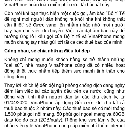
VinaPhone hoàn toàn miễn phí cước tải bài hát này.
Còn mỗi khi bạn thực hiện một cuộc gọi, âm báo "Bộ Y Tế
đề nghị mọi người dân không ra khỏi nhà khi không thật
cần thiết" sẽ được vang lên nhằm nhắc nhở mọi người
hãy hạn chế việc di chuyển. Việc cài đặt âm báo này để
hưởng ứng lời kêu gọi của Bộ Y tế và VinaPhone mong
muốn chung tay nhắn gửi tới tất cả các thuê bao của mình.
Cùng nhau, sẻ chia những điều tốt đẹp
Không chỉ mong muốn khách hàng sẽ trở thành những
"đại sứ", nhà mạng VinaPhone cũng đã có nhiều hoạt
động thiết thực nhằm tiếp thêm sức mạnh tinh thần cho
cộng đồng.
Thay lời khích lệ đến đội ngũ phòng chống dịch đang ngày
đêm làm việc tại các tuyến đầu trên cả nước, cũng như
động viên tinh thần người dân tại các khu cách ly, từ
01/04/2020, VinaPhone áp dụng Gói cước 0đ cho tất cả
thuê bao thuộc 2 nhóm này. Các thuê bao sẽ có mỗi tháng
1.500 phút gọi nội mạng, 50 phút gọi ngoại mạng và 60GB
data tốc độ cao (2GB/ngày). Riêng khu vực làm việc của
nhân viên y tế VinaPhone cung cấp miễn phí thêm internet