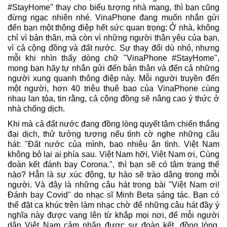
#StayHome" thay cho biểu tượng nhà mạng, thì bạn cũng
đừng ngạc nhiên nhé. VinaPhone đang muốn nhắn gửi
đến bạn một thông điệp hết sức quan trọng: Ở nhà, không
chỉ vì bản thân, mà còn vì những người thân yêu của bạn,
vì cả cộng đồng và đất nước. Sự thay đổi dù nhỏ, nhưng
mỗi khi nhìn thấy dòng chữ "VinaPhone #StayHome",
mong bạn hãy tự nhắn gửi đến bản thân và đến cả những
người xung quanh thông điệp này. Mỗi người truyền đến
một người, hơn 40 triệu thuê bao của VinaPhone cùng
nhau lan tỏa, tin rằng, cả cộng đồng sẽ nâng cao ý thức ở
nhà chống dịch.
Khi mà cả đất nước đang đồng lòng quyết tâm chiến thắng
đại dịch, thử tưởng tượng nếu tình cờ nghe những câu
hát: "Đất nước của mình, bao nhiêu ân tình. Việt Nam
không bỏ lại ai phía sau. Việt Nam hỡi, Việt Nam ơi, Cùng
đoàn kết đánh bay Corona.", thì bạn sẽ có tâm trạng thế
nào? Hẳn là sự xúc động, tự hào sẽ trào dâng trong mỗi
người. Và đây là những câu hát trong bài "Việt Nam ơi!
Đánh bay Covid" do nhạc sĩ Minh Beta sáng tác. Bạn có
thể đặt ca khúc trên làm nhạc chờ để những câu hát đầy ý
nghĩa này được vang lên từ khắp mọi nơi, để mỗi người
dân Việt Nam cảm nhận được sự đoàn kết, đồng lòng.