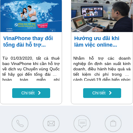
VinaPhone thay đổi
Hưởng ưu đãi khi
tổng đài hỗ trợ...
làm việc online...
Từ 01/03/2020, tất cả thuê
Nhằm hỗ trợ các doanh
bao VinaPhone khi cần hỗ trợ
nghiệp ổn định sản xuất kinh
về dịch vụ Chuyển vùng Quốc
doanh, điều hành hiệu quả và
tế hãy gọi đến tổng đài mới
tiết kiệm chi phí trong bối
hoàn toàn miễn phí
cảnh Covid-19 diễn biến phức
091.248.1111. Tổng đài phục
tạp tại Việt Nam, Tập đoàn
vụ tất cả các cuộc gọi của
Bưu chính Viễn thông Việt
Chi tiết
Chi tiết
khách hàng khi ở trong nước
Nam (VNPT) chính thức triển
cũng như đang tại nước
khai chương trình ưu đãi trải
ngoài.
nghiệm các gói cước tích hợp
dịch vụ số dành cho tổ chức,
doanh nghiệp.