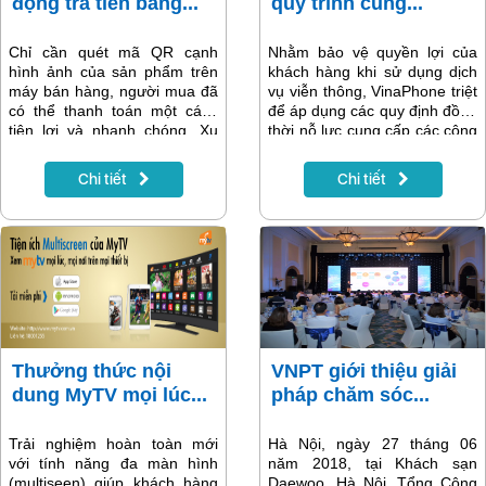
động trả tiền bằng...
quy trình cung...
Chỉ cần quét mã QR cạnh
Nhằm bảo vệ quyền lợi của
hình ảnh của sản phẩm trên
khách hàng khi sử dụng dịch
máy bán hàng, người mua đã
vụ viễn thông, VinaPhone triệt
có thể thanh toán một cách
để áp dụng các quy định đồng
tiện lợi và nhanh chóng. Xu
thời nỗ lực cung cấp các công
hướng thanh toán bằng QR
cụ để khách hàng kiểm tra
đang phổ biến trên thế giới và
dịch vụ và yêu cầu xác nhận
Chi tiết
Chi tiết
hiện đã có mặt tại Việt Nam.
theo hình thức OTP khi đăng
ký sử dụng dịch vụ. Theo đó
thói quen dùng dịch vụ di
động của khách hàng sẽ phải
thay đổi.
Thưởng thức nội
VNPT giới thiệu giải
dung MyTV mọi lúc...
pháp chăm sóc...
Trải nghiệm hoàn toàn mới
Hà Nội, ngày 27 tháng 06
với tính năng đa màn hình
năm 2018, tại Khách sạn
(multiseen) giúp khách hàng
Daewoo, Hà Nội, Tổng Công