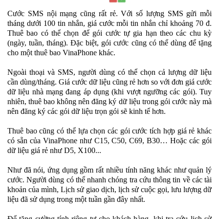
Cước SMS nội mạng cũng rất rẻ. Với số lượng SMS gửi mỗi
tháng dưới 100 tin nhắn, giá cước mỗi tin nhắn chỉ khoảng 70 đ.
Thuê bao có thể chọn để gói cước tự gia hạn theo các chu kỳ
(ngày, tuần, tháng). Đặc biệt, gói cước cũng có thể dùng để tặng
cho một thuê bao VinaPhone khác.
Ngoài thoại và SMS, người dùng có thể chọn cả lượng dữ liệu
cần dùng/tháng. Giá cước dữ liệu cũng rẻ hơn so với đơn giá cước
dữ liệu nhà mạng đang áp dụng (khi vượt ngưỡng các gói). Tuy
nhiên, thuê bao không nên đăng ký dữ liệu trong gói cước này mà
nên đăng ký các gói dữ liệu trọn gói sẽ kinh tế hơn.
Thuê bao cũng có thể lựa chọn các gói cước tích hợp giá rẻ khác
có sẵn của VinaPhone như C15, C50, C69, B30… Hoặc các gói
dữ liệu giá rẻ như D5, X100...
Như đã nói, ứng dụng gồm rất nhiều tính năng khác như quản lý
cước. Người dùng có thể nhanh chóng tra cứu thông tin về các tài
khoản của mình, Lịch sử giao dịch, lịch sử cuộc gọi, lưu lượng dữ
liệu đã sử dụng trong một tuần gần đây nhất.
Để tăng cường tính riêng tư cho khách hàng, khi tra cứu lịch sử