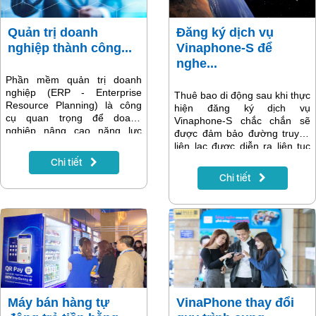
Quản trị doanh
Đăng ký dịch vụ
nghiệp thành công...
Vinaphone-S để
nghe...
Phần mềm quản trị doanh
nghiệp (ERP - Enterprise
Thuê bao di động sau khi thực
Resource Planning) là công
hiện đăng ký dịch vụ
cụ quan trọng để doanh
Vinaphone-S chắc chắn sẽ
nghiệp nâng cao năng lực
được đảm bảo đường truyền
cạnh tranh, đồng thời nó cũng
liên lạc được diễn ra liên tục
giúp doanh nghiệp tiếp cận tốt
mọi lúc, mọi nơi kể cả những
Chi tiết
hơn với các tiêu chuẩn quốc
vùng xa xôi, hẻo lánh nhất –
Chi tiết
tế. Doanh nghiệp nào chậm
nơi mà hiện sóng di động
trễ ứng dụng giải pháp ERP,
thông thường không thể phủ
sẽ tự gây khó khăn cho mình
đến được. Vinaphone – S hiện
và tạo lợi thế cho đối thủ. Tuy
là dịch vụ di động vệ tinh đầu
nhiên, không phải lúc nào
tiên tại Việt Nam sở hữu tính
doanh nghiệp cũng có thể tiếp
năng vượt trội kết hợp công
cận với những phần mềm
nghệ hiện đại có khả năng
ERP phù hợp nhất với đơn vị
phủ sóng rộng khắp.
mình...
Máy bán hàng tự
VinaPhone thay đổi