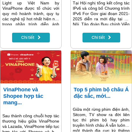
Light up Việt Nam by
Tại Hội nghị tổng kết công tác
VinaPhone được tổ chức với
IPv6 và công bố Chương trình
quy mô hoành tránh, quy tụ
IPv6 For Gov giai đoạn 2021-
các nghệ sỹ hot nhất hiện nay
2025 diễn ra mới đây tại Hà
trong phần trình diễn ánh
Nội, Tập đoàn Bưu chính Viễn
sáng và công nghệ 4D
thông Việt Nam VNPT đã vinh
mapping lần đầu tiên tại Việt
dự nhận bằng khen là doanh
Chi tiết
Chi tiết
Nam, hứa hẹn mang đến cho
nghiệp tiêu biểu triển khai
khán giả Việt Nam những trải
IPv6 của Bộ Thông tin và
nghiệm ấn tượng, đánh dấu
Truyền thông. Tính đến thời
thời khắc chào đón năm mới
điểm này, tỷ lệ sử dụng IPv6
2021 với những dấu ấn khó
của VNPT đã đạt 44%.
quên.
VinaPhone và
Top 5 phim bộ châu Á
Shopee hợp tác
đặc sắc, mới...
mang...
Giữa một rừng phim điện ảnh,
Sitcom, TV show ra đời liên
Sau thành công chuỗi hợp tác
tục thì phim bộ hay phim
thương hiệu giữa VinaPhone
truyền hình châu Á vẫn luôn là
và Lazada, VinaPhone tiếp tục
một thánh địa cực kỳ thiêng
hợp tác với Shopee và hứa