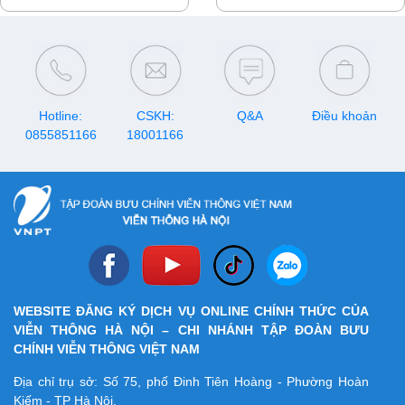
đơn giản bạn đang tìm kiếm
hấp dẫn SALE TẾT - CHỐT
một gia vị nhẹ nhàng lấp đầy
ĐƠN, cho người người nhà
tâm hồn bạn, hãy cùng truyền
nhà mua sắm, cho một cái Tết
hình MyTV đón xem Top
vui vẻ, đủ đầy với chi phí hợp
những bộ phim điện ảnh
lý.
chiếm trọn spotlight bạn
không thể bỏ lỡ trong tháng 1
này nhé.
Hotline:
CSKH:
Q&A
Điều khoản
0855851166
18001166
WEBSITE ĐĂNG KÝ DỊCH VỤ ONLINE CHÍNH THỨC CỦA
VIỄN THÔNG HÀ NỘI – CHI NHÁNH TẬP ĐOÀN BƯU
CHÍNH VIỄN THÔNG VIỆT NAM
Địa chỉ trụ sở: Số 75, phố Đinh Tiên Hoàng - Phường Hoàn
Kiếm - TP Hà Nội.