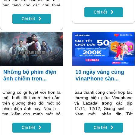
liêng đối với các “mọt phim”.
hẹn tặng cho các chủ thuê
Dưới đây là top 5 phim bộ
bao VinaPhone một đại tiệc
Chi tiết
châu Á đặc sắc mới nhất trên
Sale đón năm mới Tân Sửu.
Chi tiết
MyTV.
Những bộ phim điện
10 ngày vàng cùng
ảnh chiếm trọn...
VinaPhone săn...
Chẳng có gì tuyệt vời hơn là
Sau thành công chuỗi hợp tác
một buổi tối thảnh thơi nằm
thương hiệu giữa Vinaphone
trên giường theo dõi một bộ
và Lazada trong các dịp
phim điện ảnh hay. Nếu bạn
11/11, 12/12, Giáng sinh và
tìm kiếm cho mình một bộ
Năm mới, nhân dịp Tết
phim điện ảnh tình cảm đặc
Nguyên Đán, 2 đơn vị tiếp tục
sắc cho một ngày cuối tuần
phối hợp để cho ra mắt các
Chi tiết
Chi tiết
vui vẻ cùng cả gia đình... hay
chương trình khuyến mại siêu