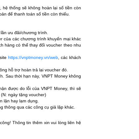
r, hệ thống sẽ không hoàn lại số tiền còn
oản để thanh toán số tiền còn thiếu.
lần ưu đãi/chương trình.
er của các chương trình khuyến mại khác
h hàng có thể thay đổi voucher theo nhu
site
https://vnptmoney.vn/web
, các khách
g hỗ trợ hoàn trả lại voucher đó.
trình. Sau thời hạn này, VNPT Money không
hận được do lỗi của VNPT Money, thì sẽ
 (N: ngày tặng voucher)
n lận hay lạm dụng.
ng thông qua các công cụ giả lập khác.
ông! Thông tin thêm xin vui lòng liên hệ