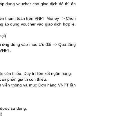
p dụng voucher cho giao dịch đó thì ấn
iện thanh toán trên VNPT Money => Chọn
g áp dụng voucher vào giao dịch hợp lệ.
mại)
ủ ứng dụng vào mục Ưu đãi => Quà tặng
 VNPT.
 còn thiếu. Duy trì liên kết ngân hàng.
n phần giá trị còn thiếu.
ơn viễn thông và mục Đơn hàng VNPT lần
 được sử dụng.
 3