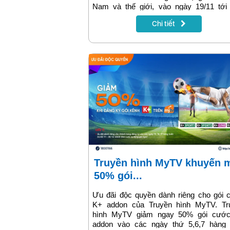
Nam và thế giới, vào ngày 19/11 tới 
Truyền hình MyTV đồng hành cùng Ha
Chi tiết
Bay Heritage Marathon 2023 lưu giữ trọ
từng khoảnh khắc ấn tượng nhất.
Truyền hình MyTV khuyến mại
50% gói...
Ưu đãi độc quyền dành riêng cho gói 
K+ addon của Truyền hình MyTV. Tr
hình MyTV giảm ngay 50% gói cướ
addon vào các ngày thứ 5,6,7 hàng 