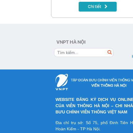
trong thời gian từ ngày 01/11 đến hết
Chi tiết
30/12/2023. Cơ hội thưởng thức trọn
Ngoại hạng Anh cùng các giải thể thao,
ảnh đặc sắc với mức giá giảm sâu 
từng có. Nhanh tay đăng ký để không 
cơ hội có 1-0-2 của năm.
VNPT HÀ NỘI
WEBSITE ĐĂNG KÝ DỊCH VỤ ONLIN
CỦA VIỄN THÔNG HÀ NỘI – CHI NH
BƯU CHÍNH VIỄN THÔNG VIỆT NAM
Địa chỉ trụ sở: Số 75, phố Đinh Tiên
Hoàn Kiếm - TP Hà Nội.