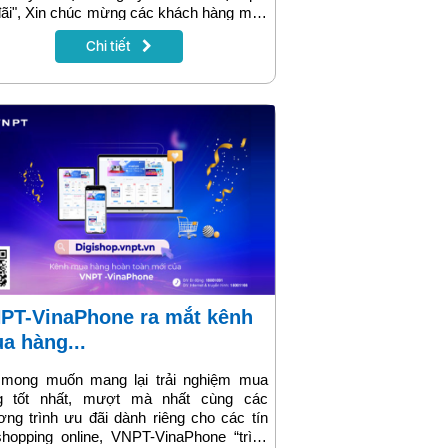
ãi", Xin chúc mừng các khách hàng may
 nhận được quà tặng! Đây là các khách
Chi tiết
 đã đăng ký lắp đặt Internet sớm nhất
ng tháng 10.2023 trên kênh Online của
 Hà Nội. Danh sách cụ thể có trong bài
 dưới đây.
a hàng...
 mong muốn mang lại trải nghiệm mua
g tốt nhất, mượt mà nhất cùng các
ng trình ưu đãi dành riêng cho các tín
hopping online, VNPT-VinaPhone “trình