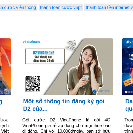
án cước viễn thông
thanh toán cước vnpt
thanh toán tiền internet 
Một số thông tin đăng ký gói
Danh sách khách hàng nhận
D2 của...
qu
được
Gói cước D2 VinaPhone là gói 4G
Tro
mệnh
VinaPhone giá rẻ áp dụng cho mọi thuê bao
đượ
 Việt
di động. Chỉ với 10.000đ/ngày, bạn sở hữu
trìn