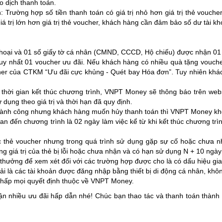
o dịch thanh toán.
 Trường hợp số tiền thanh toán có giá trị nhỏ hơn giá trị thẻ vouche
iá trị lớn hơn giá trị thẻ voucher, khách hàng cần đảm bảo số dư tài kh
thoại và 01 số giấy tờ cá nhân (CMND, CCCD, Hộ chiếu) được nhận 01 
 duy nhất 01 voucher ưu đãi. Nếu khách hàng có nhiều quà tặng vouch
her của CTKM “Ưu đãi cực khủng - Quét bay Hóa đơn”. Tuy nhiên khác
 thời gian kết thúc chương trình, VNPT Money sẽ thông báo trên web
ụng theo giá trị và thời hạn đã quy định.
hành công nhưng khách hàng muốn hủy thanh toán thì VNPT Money khôn
quan đến chương trình là 02 ngày làm việc kể từ khi kết thúc chương 
thẻ voucher nhưng trong quá trình sử dụng gặp sự cố hoặc chưa n
 giá trị của thẻ bị lỗi hoặc chưa nhận và có hạn sử dụng N + 10 ngày
thưởng để xem xét đối với các trường hợp được cho là có dấu hiệu gia
ải là các tài khoản được đăng nhập bằng thiết bị di động cá nhân, khô
 chấp mọi quyết định thuộc về VNPT Money.
n nhiều ưu đãi hấp dẫn nhé! Chúc bạn thao tác và thanh toán thành c