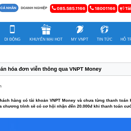
CÁ NHÂN
DOANH NGHIỆP
085.585.1166
18001166
Tải
DI ĐỘNG
KHUYẾN MẠI HOT
MY VNPT
TIN TỨC
HỖ T
toán hóa đơn viễn thông qua VNPT Money
m
 khách hàng có tài khoản VNPT Money và chưa từng thanh toá
ra chương trình sẽ có cơ hội nhận đến 20.000đ khi thanh toán c