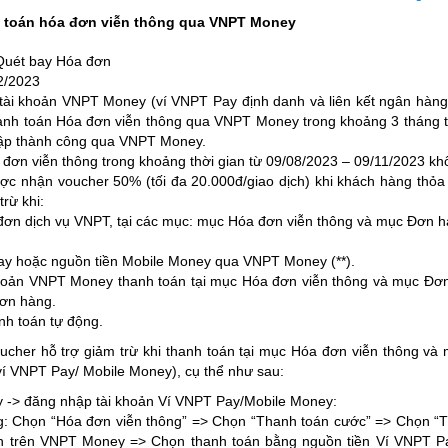
nh toán hóa đơn viễn thông qua VNPT Money
Quét bay Hóa đơn
2/2023
ài khoản VNPT Money (ví VNPT Pay định danh và liên kết ngân hàng
hanh toán Hóa đơn viễn thông qua VNPT Money trong khoảng 3 tháng tr
hập thành công qua VNPT Money.
đơn viễn thông trong khoảng thời gian từ 09/08/2023 – 09/11/2023 k
c nhận voucher 50% (tối đa 20.000đ/giao dịch) khi khách hàng thỏa 
rừ khi:
a đơn dịch vụ VNPT, tại các mục: mục Hóa đơn viễn thông và mục Đơn 
ay hoặc nguồn tiền Mobile Money qua VNPT Money (**).
 khoản VNPT Money thanh toán tại mục Hóa đơn viễn thông và mục Đơn
đơn hàng.
nh toán tự động.
ucher hỗ trợ giảm trừ khi thanh toán tại mục Hóa đơn viễn thông v
í VNPT Pay/ Mobile Money), cụ thể như sau:
-> đăng nhập tài khoản Ví VNPT Pay/Mobile Money:
ng: Chọn “Hóa đơn viễn thông” => Chọn “Thanh toán cước” => Chọn “
oán trên VNPT Money => Chọn thanh toán bằng nguồn tiền Ví VNPT 