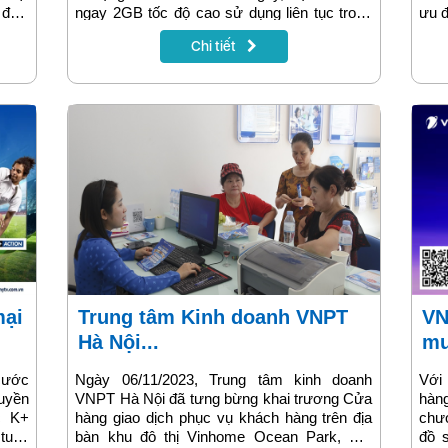
đây.
ngay 2GB tốc độ cao sử dụng liên tục trong
ưu đ
long
24 tiếng. Gói cước được nhiều người đăng
mắn
Chi tiết
n vẹn
ký vì tiện ích của nó. Bạn có thể dùng 2GB
hàng
cho nhu cầu giải trí, lướt web hoặc xem
tro
phim. Để biết thêm thông tin về gói D2 hãy
VNPT
cùng tìm hiểu chi tiết ngay trong bài viết dưới
viết
đây!
Trung tâm Kinh doanh VNPT
VNPT-VinaPhone ra mắt kênh
Hà Nội...
mu
cước
Ngày 06/11/2023, Trung tâm kinh doanh
Với
uyền
VNPT Hà Nội đã tưng bừng khai trương Cửa
hàn
c K+
hàng giao dịch phục vụ khách hàng trên địa
chươ
tuần
bàn khu đô thị Vinhome Ocean Park, Gia
đồ s