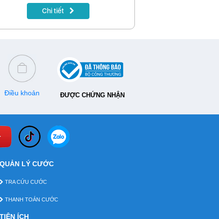
” kênh mua sắm mới tại digishop.vnpt.vn.
Chi tiết
Điều khoản
ĐƯỢC CHỨNG NHẬN
QUẢN LÝ CƯỚC
TRA CỨU CƯỚC
THANH TOÁN CƯỚC
TIỆN ÍCH