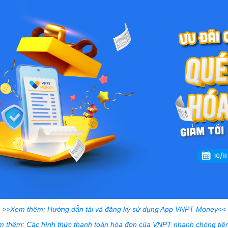
>>Xem thêm: Hướng dẫn tải và đăng ký sử dụng App VNPT Money<<
 thêm: Các hình thức thanh toán hóa đơn của VNPT nhanh chóng tiện