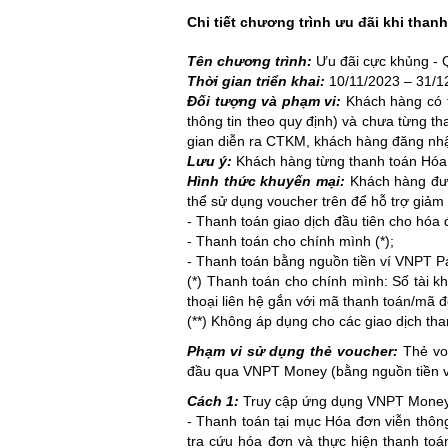
Chi tiết chương trình ưu đãi khi tha
Tên chương trình:
Ưu đãi cực khủng - 
Thời gian triển khai:
10/11/2023 – 31/1
Đối tượng và phạm vi:
Khách hàng có t
thông tin theo quy định) và chưa từng t
gian diễn ra CTKM, khách hàng đăng n
Lưu ý:
Khách hàng từng thanh toán Hóa 
Hình thức khuyến mại:
Khách hàng đượ
thể sử dụng voucher trên để hỗ trợ giảm t
- Thanh toán giao dịch đầu tiên cho hó
- Thanh toán cho chính mình (*);
- Thanh toán bằng nguồn tiền ví VNPT P
(*) Thanh toán cho chính mình: Số tài
thoại liên hệ gắn với mã thanh toán/mã 
(**) Không áp dụng cho các giao dịch tha
Phạm vi sử dụng thẻ voucher:
Thẻ vo
đầu qua VNPT Money (bằng nguồn tiền v
Cách 1:
Truy cập ứng dụng VNPT Money 
- Thanh toán tại mục Hóa đơn viễn thô
tra cứu hóa đơn và thực hiện thanh t