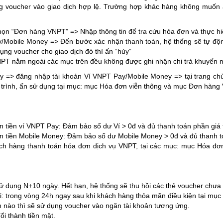
ng voucher vào giao dịch hợp lệ. Trường hợp khác hàng không muốn á
họn “Đơn hàng VNPT” => Nhập thông tin để tra cứu hóa đơn và thực h
/Mobile Money => Đến bước xác nhận thanh toán, hệ thống sẽ tự độn
g voucher cho giao dịch đó thì ấn “hủy”
PT nằm ngoài các mục trên đều không được ghi nhận chi trả khuyến 
=> đăng nhập tài khoản Ví VNPT Pay/Mobile Money => tại trang ch
 trình, ấn sử dụng tại mục: mục Hóa đơn viễn thông và mục Đơn hàng
iền ví VNPT Pay: Đảm bảo số dư Ví > 0đ và đủ thanh toán phần giá trị
 tiền Mobile Money: Đảm bảo số dư Mobile Money > 0đ và đủ thanh toá
ách hàng thanh toán hóa đơn dịch vụ VNPT, tại các mục: mục Hóa đ
ử dụng N+10 ngày. Hết hạn, hệ thống sẽ thu hồi các thẻ voucher chưa
: trong vòng 24h ngay sau khi khách hàng thỏa mãn điều kiện tại mục
 nào thì sẽ sử dụng voucher vào ngăn tài khoản tương ứng.
i thành tiền mặt.