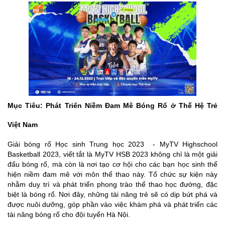
Mục Tiêu: Phát Triển Niềm Đam Mê Bóng Rổ ở Thế Hệ Trẻ
Việt Nam
Giải bóng rổ Học sinh Trung học 2023 - MyTV Highschool
Basketball 2023, viết tắt là MyTV HSB 2023 không chỉ là một giải
đấu bóng rổ, mà còn là nơi tạo cơ hội cho các bạn học sinh thể
hiện niềm đam mê với môn thể thao này. Tổ chức sự kiện này
nhằm duy trì và phát triển phong trào thể thao học đường, đặc
biệt là bóng rổ. Nơi đây, những tài năng trẻ sẽ có dịp bứt phá và
được nuôi dưỡng, góp phần vào việc khám phá và phát triển các
tài năng bóng rổ cho đội tuyển Hà Nội.