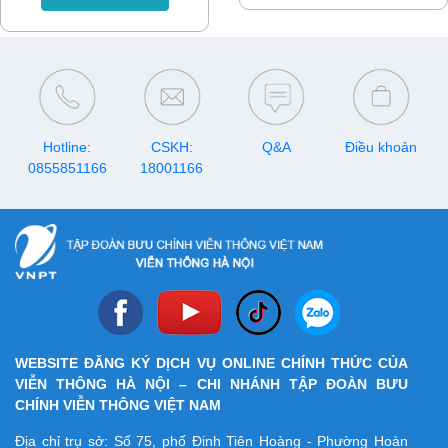
VinaPhone với mức ưu đãi
đặc sắc khác. Trải nghiệm
khủng. Chỉ cần mất phí từ
ngay!
10.000đ/ngày bạn có thể cập
mạng 4G suốt 1 ngày. Bài viết
sẽ cung cấp thêm thông tin
của gói cước.
Hotline:
CSKH:
Q&A
Điều khoản
0855851166
18001166
WEBSITE ĐĂNG KÝ DỊCH VỤ ONLINE CHÍNH THỨC CỦA
VIỄN THÔNG HÀ NỘI – CHI NHÁNH TẬP ĐOÀN BƯU
CHÍNH VIỄN THÔNG VIỆT NAM
Địa chỉ trụ sở: Số 75, phố Đinh Tiên Hoàng - Phường Hoàn