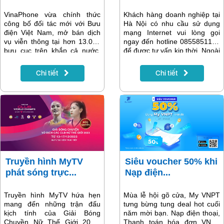
VinaPhone vừa chính thức
Khách hàng doanh nghiệp tại
công bố đối tác mới với Bưu
Hà Nội có nhu cầu sử dụng
điện Việt Nam, mở bán dịch
mạng Internet vui lòng gọi
vụ viễn thông tại hơn 13.000
ngay đến hotline 0855851166
bưu cục trên khắp cả nước.
để được tư vấn kịp thời. Ngoài
Sự hợp tác này không chỉ
ra, bạn có thể tham khảo
mang lại lợi ích cho người tiêu
thêm thông tin dịch vụ lắp
Chi tiết
Chi tiết
dùng khi có thể truy cập dễ
Internet cho doanh nghiệp
dàng các dịch vụ của
cùng báo giá, chương trình
VinaPhone mà còn tạo cơ hội
khuyến mãi dưới đây.
tăng thu nhập cho lực lượng
bán hàng của Bưu điện Việt
Nam.
Truyền hình MyTV
Siêu voucher 50% khi
phát sóng trực...
Nạp điện...
Truyền hình MyTV hứa hẹn
Mùa lễ hội gõ cửa, My VNPT
mang đến những trận đấu
tưng bừng tung deal hot cuối
kịch tính của Giải Bóng
năm mời bạn. Nạp điện thoại,
Chuyền Nữ Thế Giới 2023,
Thanh toán hóa đơn VNPT