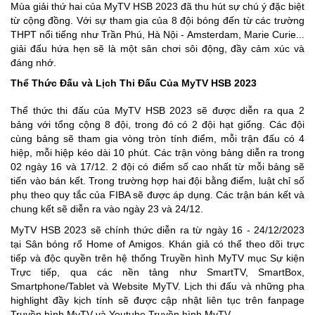
Mùa giải thứ hai của MyTV HSB 2023 đã thu hút sự chú ý đặc biệt
từ cộng đồng. Với sự tham gia của 8 đội bóng đến từ các trường
THPT nổi tiếng như Trần Phú, Hà Nội - Amsterdam, Marie Curie...
giải đấu hứa hẹn sẽ là một sân chơi sôi động, đầy cảm xúc và
đáng nhớ.
Thể Thức Đấu và Lịch Thi Đấu Của MyTV HSB 2023
Thể thức thi đấu của MyTV HSB 2023 sẽ được diễn ra qua 2
bảng với tổng cộng 8 đội, trong đó có 2 đội hạt giống. Các đội
cùng bảng sẽ tham gia vòng tròn tính điểm, mỗi trận đấu có 4
hiệp, mỗi hiệp kéo dài 10 phút. Các trận vòng bảng diễn ra trong
02 ngày 16 và 17/12. 2 đội có điểm số cao nhất từ mỗi bảng sẽ
tiến vào bán kết. Trong trường hợp hai đội bằng điểm, luật chỉ số
phụ theo quy tắc của FIBA sẽ được áp dụng. Các trận bán kết và
chung kết sẽ diễn ra vào ngày 23 và 24/12.
MyTV HSB 2023 sẽ chính thức diễn ra từ ngày 16 - 24/12/2023
tại Sân bóng rổ Home of Amigos. Khán giả có thể theo dõi trực
tiếp và độc quyền trên hệ thống Truyền hình MyTV mục Sự kiện
Trực tiếp, qua các nền tảng như SmartTV, SmartBox,
Smartphone/Tablet và Website MyTV. Lịch thi đấu và những pha
highlight đầy kịch tính sẽ được cập nhật liên tục trên fanpage
Truyền hình MyTV và Youtube Truyền hình MyTV.