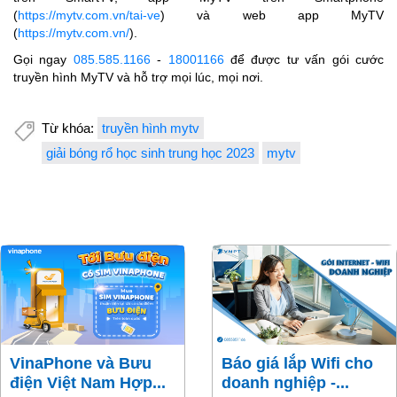
(
https://mytv.com.vn/tai-ve
) và web app MyTV
(
https://mytv.com.vn/
).
Gọi ngay
085.585.1166
-
18001166
để được tư vấn gói cước
truyền hình MyTV và hỗ trợ mọi lúc, mọi nơi.
Từ khóa:
truyền hình mytv
giải bóng rổ học sinh trung học 2023
mytv
VinaPhone và Bưu
Báo giá lắp Wifi cho
điện Việt Nam Hợp...
doanh nghiệp -...