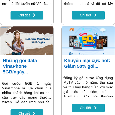
nơi mà đội tuyển nữ Việt Nam
không ngại giá vì đã có My
- Sport Center 1, sẽ đối mặt
VNPT lo! Tham gia ngay
với những đối thủ mạnh mẽ từ
chương trình “Siêu voucher
Chi tiết
Chi tiết
khắp nơi trên thế giới. Từ
50% - Dùng MyVNPT thật đã”
ngày 13/12 đến 17/12, các fan
để nhận voucher cực hot 50%
hâm mộ có thể trải nghiệm
giá trị thanh toán, tối đa
hết hấp dẫn của giải đấu này
50.000đ. Đừng bỏ lỡ!
thông qua MyTV, đối tác chính
thức phát sóng và độc quyền.
Những gói data
Khuyến mại cực hot:
VinaPhone
Giảm 50% gói...
5GB/ngày...
Đăng ký gói cước Ứng dụng
MyTV vào thứ năm, thứ sáu
Gói cước 5GB 1 ngày
và thứ bảy hàng tuần với mức
VinaPhone là lựa chọn của
giá siêu tiết kiệm, chỉ từ
nhiều khách hàng khi có nhu
16k/tháng. Cơ hội thưởng
cầu truy cập mạng thường
thức trọn vẹn những giải bóng
xuyên. Để đáp ứng nhu cầu
đá vô địch quốc gia châu Âu
của người dùng, VinaPhone
Chi tiết
series phim bộ châu Á vừa
đã triển khai các gói cước 4G
Chi tiết
trình làng và vô vàn nội dung