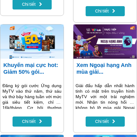
chương trình “Siêu voucher
của người dùng, VinaPhone
Chi tiết
50% - Dùng MyVNPT thật đã”
đã triển khai các gói cước 4G
Chi tiết
để nhận voucher cực hot 50%
VinaPhone với mức ưu đãi
giá trị thanh toán, tối đa
khủng. Chỉ cần mất phí từ
50.000đ. Đừng bỏ lỡ!
10.000đ/ngày bạn có thể cập
mạng 4G suốt 1 ngày. Bài viết
sẽ cung cấp thêm thông tin
của gói cước.
Khuyến mại cực hot:
Xem Ngoại hạng Anh
Giảm 50% gói...
mùa giải...
Đăng ký gói cước Ứng dụng
Giải đấu hấp dẫn nhất hành
MyTV vào thứ năm, thứ sáu
tinh có mặt trên truyền hình
và thứ bảy hàng tuần với mức
MyTV với một trải nghiệm
giá siêu tiết kiệm, chỉ từ
mới. Nhận tin nóng hổi để
16k/tháng. Cơ hội thưởng
không bỏ lỡ mùa giải Ngoại
thức trọn vẹn những giải bóng
hạng Anh 2023/2024 trên
đá vô địch quốc gia châu Âu
MyTV.
Chi tiết
Chi tiết
series phim bộ châu Á vừa
trình làng và vô vàn nội dung
đặc sắc khác. Trải nghiệm