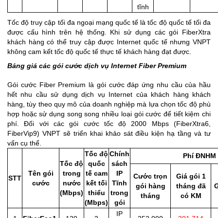
tĩnh
Tốc độ truy cập tối đa ngoại mạng quốc tế là tốc độ quốc tế tối đa
được cấu hình trên hệ thống. Khi sử dụng các gói FiberXtra
khách hàng có thể truy cập được Internet quốc tế nhưng VNPT
không cam kết tốc độ quốc tế thực tế khách hàng đạt được.
Bảng giá các gói cước dịch vụ Internet Fiber Premium
Gói cước Fiber Premium là gói cước đáp ứng nhu cầu của hầu
hết nhu cầu sử dụng dịch vụ Internet của khách hàng khách
hàng, tùy theo quy mô của doanh nghiệp mà lựa chọn tốc độ phù
hợp hoặc sử dụng song song nhiều loại gói cước để tiết kiệm chi
phí. Đối với các gói cước tốc độ 2000 Mbps (FiberXtra6,
FiberVip9) VNPT sẽ triển khai khảo sát điều kiện hạ tầng và tư
vấn cụ thể.
Tốc độ
Chính
Phí ĐNHM
Tốc độ
quốc
sách
Tên gói
trong
tế cam
IP
Cước trọn
Giá gói 1
STT
cước
nước
kết tối
Tĩnh
gói hàng
tháng đã
G
(Mbps)
thiểu
trong
tháng
có KM
(Mbps)
gói
IP