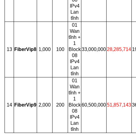
IPv4
Lan
tĩnh
01
Wan
tĩnh +
1
13
FiberVip8
1,000
100
Block
33,000,000
28,285,714
1
08
IPv4
Lan
tĩnh
01
Wan
tĩnh +
1
14
FiberVip9
2,000
200
Block
60,500,000
51,857,143
3
08
IPv4
Lan
tĩnh