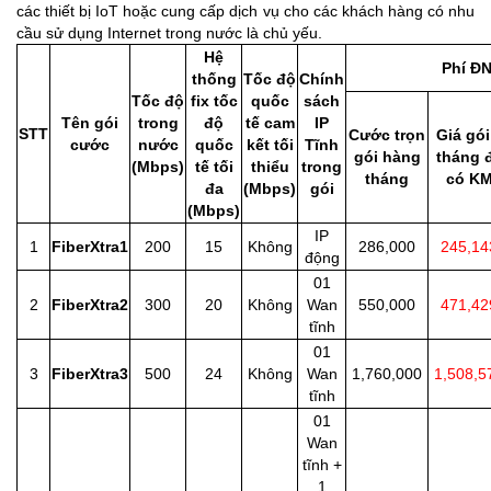
các thiết bị IoT hoặc cung cấp dịch vụ cho các khách hàng có nhu
cầu sử dụng Internet trong nước là chủ yếu.
Hệ
Phí Đ
thống
Tốc độ
Chính
Tốc độ
fix tốc
quốc
sách
Tên gói
trong
độ
tế cam
IP
STT
Cước trọn
Giá gói
cước
nước
quốc
kết tối
Tĩnh
gói hàng
tháng 
(Mbps)
tế tối
thiểu
trong
tháng
có K
đa
(Mbps)
gói
(Mbps)
IP
1
FiberXtra1
200
15
Không
286,000
245,14
động
01
2
FiberXtra2
300
20
Không
Wan
550,000
471,42
tĩnh
01
3
FiberXtra3
500
24
Không
Wan
1,760,000
1,508,5
tĩnh
01
Wan
tĩnh +
1