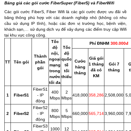
Bảng giá các gói cước FiberSuper (FiberS) và FiberWifi
Các gói cước FiberS, Fiber Wifi là các gói cước được ưu đãi về
băng thông phù hợp với các doanh nghiệp nhỏ (không có nhu
cầu sử dụng IP tĩnh), hoặc các đơn vị trường học, bệnh viện,
khách sạn,… sử dụng dịch vụ để xây dựng các điểm truy cập Wifi
tại khu vực công cộng.
Tốc
Phí ĐNHM
300.000đ
độ
Tốc
nội,
độ
Thành
Giá gói
ngoại
quốc
Cước
TT
Tên gói
phần
1 tháng
Gói 7
G
mạng
tế
hàng
gói
đã có
tháng
trong
tối
tháng
KM
nước
thiểu
tối đa
FiberS1
400
2
1
FiberS1
- IP
418,000
358,286
2,508,000
5,
Mbps
Mbps
động
FiberS2
800
5
2
FiberS2
- IP
660,000
565,714
3,960,000
7,
Mbps
Mbps
động
FiberS3
1000
12