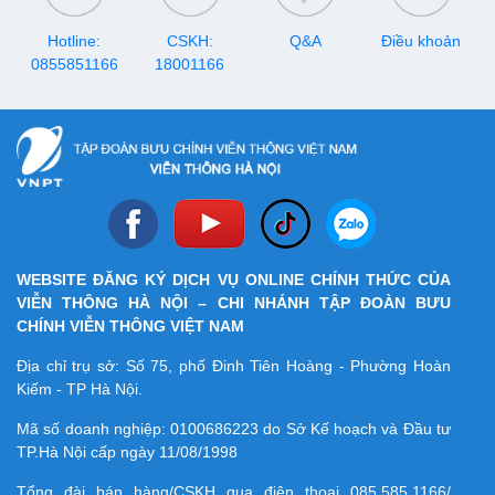
Hotline:
CSKH:
Q&A
Điều khoản
0855851166
18001166
WEBSITE ĐĂNG KÝ DỊCH VỤ ONLINE CHÍNH THỨC CỦA
VIỄN THÔNG HÀ NỘI – CHI NHÁNH TẬP ĐOÀN BƯU
CHÍNH VIỄN THÔNG VIỆT NAM
Địa chỉ trụ sở: Số 75, phố Đinh Tiên Hoàng - Phường Hoàn
Kiếm - TP Hà Nội.
Mã số doanh nghiệp:
0100686223
do Sở Kế hoạch và Đầu tư
TP.Hà Nội cấp ngày 11/08/1998
Tổng đài bán hàng/CSKH qua điện thoại
085.585.1166/