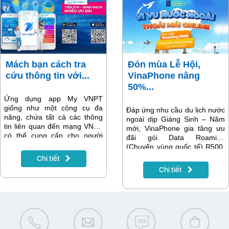
ngay!
Mách bạn cách tra
Đón mùa Lễ Hội,
cứu thông tin với...
VinaPhone nâng
50%...
Ứng dụng app My VNPT
giống như một công cụ đa
Đáp ứng nhu cầu du lịch nước
năng, chứa tất cả các thông
ngoài dịp Giáng Sinh – Năm
tin liên quan đến mạng VNPT
mới, VinaPhone gia tăng ưu
có thể cung cấp cho người
đãi gói Data Roaming
dùng. Hướng dẫn sử dụng
(Chuyển vùng quốc tế) R500.
app My VNPT dưới đây sẽ
Chỉ với 500.000đ, khách hàng
Chi tiết
giúp bạn sử dụng công cụ tiện
hiện đã có tới 6GB tốc độ cao
Chi tiết
ích này một cách dễ dàng.
để thỏa thích sử dụng khắp
thế giới.