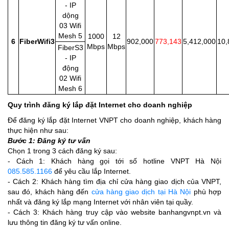
- IP
dộng
03 Wifi
Mesh 5
1000
12
6
FiberWifi3
902,000
773,143
5,412,000
10,
Mbps
Mbps
FiberS3
- IP
động
02 Wifi
Mesh 6
Quy trình đăng ký lắp đặt Internet cho doanh nghiệp
Để đăng ký lắp đặt Internet VNPT cho doanh nghiệp, khách hàng
thực hiện như sau:
Bước 1: Đăng ký tư vấn
Chọn 1 trong 3 cách đăng ký sau:
- Cách 1: Khách hàng gọi tới số hotline VNPT Hà Nội
085.585.1166
để yêu cầu lắp Internet.
- Cách 2: Khách hàng tìm địa chỉ cửa hàng giao dịch của VNPT,
sau đó, khách hàng đến
cửa hàng giao dịch tại Hà Nội
phù hợp
nhất và đăng ký lắp mạng Internet với nhân viên tại quầy.
- Cách 3: Khách hàng truy cập vào website banhangvnpt.vn và
lưu thông tin đăng ký tư vấn online.