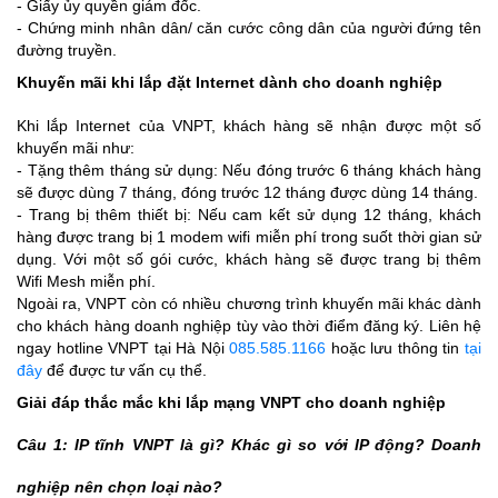
- Giấy ủy quyền giám đốc.
- Chứng minh nhân dân/ căn cước công dân của người đứng tên
đường truyền.
Khuyến mãi khi lắp đặt Internet dành cho doanh nghiệp
Khi lắp Internet của VNPT, khách hàng sẽ nhận được một số
khuyến mãi như:
- Tặng thêm tháng sử dụng: Nếu đóng trước 6 tháng khách hàng
sẽ được dùng 7 tháng, đóng trước 12 tháng được dùng 14 tháng.
- Trang bị thêm thiết bị: Nếu cam kết sử dụng 12 tháng, khách
hàng được trang bị 1 modem wifi miễn phí trong suốt thời gian sử
dụng. Với một số gói cước, khách hàng sẽ được trang bị thêm
Wifi Mesh miễn phí.
Ngoài ra, VNPT còn có nhiều chương trình khuyến mãi khác dành
cho khách hàng doanh nghiệp tùy vào thời điểm đăng ký. Liên hệ
ngay hotline VNPT tại Hà Nội
085.585.1166
hoặc lưu thông tin
tại
đây
để được tư vấn cụ thể.
Giải đáp thắc mắc khi lắp mạng VNPT cho doanh nghiệp
Câu 1: IP tĩnh VNPT là gì? Khác gì so với IP động? Doanh
nghiệp nên chọn loại nào?