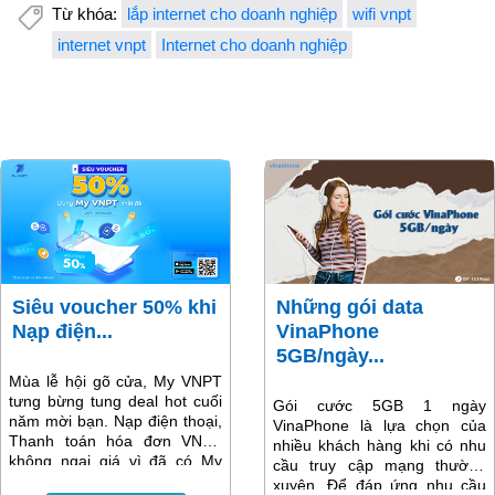
Từ khóa:
lắp internet cho doanh nghiệp
wifi vnpt
internet vnpt
Internet cho doanh nghiệp
Siêu voucher 50% khi
Những gói data
Nạp điện...
VinaPhone
5GB/ngày...
Mùa lễ hội gõ cửa, My VNPT
tưng bừng tung deal hot cuối
Gói cước 5GB 1 ngày
năm mời bạn. Nạp điện thoại,
VinaPhone là lựa chọn của
Thanh toán hóa đơn VNPT
nhiều khách hàng khi có nhu
không ngại giá vì đã có My
cầu truy cập mạng thường
VNPT lo! Tham gia ngay
xuyên. Để đáp ứng nhu cầu