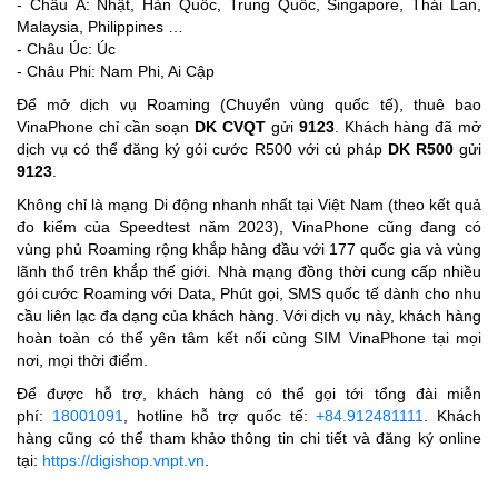
- Châu Á: Nhật, Hàn Quốc, Trung Quốc, Singapore, Thái Lan,
Malaysia, Philippines …
- Châu Úc: Úc
- Châu Phi: Nam Phi, Ai Cập
Để mở dịch vụ Roaming (Chuyển vùng quốc tế), thuê bao
VinaPhone chỉ cần soạn
DK CVQT
gửi
9123
. Khách hàng đã mở
dịch vụ có thể đăng ký gói cước R500 với cú pháp
DK R500
gửi
9123
.
Không chỉ là mạng Di động nhanh nhất tại Việt Nam (theo kết quả
đo kiểm của Speedtest năm 2023), VinaPhone cũng đang có
vùng phủ Roaming rộng khắp hàng đầu với 177 quốc gia và vùng
lãnh thổ trên khắp thế giới. Nhà mạng đồng thời cung cấp nhiều
gói cước Roaming với Data, Phút gọi, SMS quốc tế dành cho nhu
cầu liên lạc đa dạng của khách hàng. Với dịch vụ này, khách hàng
hoàn toàn có thể yên tâm kết nối cùng SIM VinaPhone tại mọi
nơi, mọi thời điểm.
Để được hỗ trợ, khách hàng có thể gọi tới tổng đài miễn
phí:
18001091
, hotline hỗ trợ quốc tế:
+84.912481111
. Khách
hàng cũng có thể tham khảo thông tin chi tiết và đăng ký online
tại:
https://digishop.vnpt.vn
.