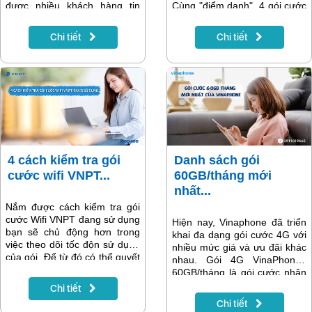
được nhiều khách hàng tin
Cùng "điểm danh" 4 gói cước
tưởng lựa chọn cho gia đình,
Internet VNPT giá rẻ dành cho
cơ quan hay các cơ sở kinh
ộ gia đình nhằm giúp người
Chi tiết
Chi tiết
doanh của mình. Vậy khi lắp
dùng tối ưu chi phí khi sử
đặt Internet VNPT cần lưu ý
dụng.
những điều gì và cách để
đăng ký lắp đặt dành cho
những khách hàng quan tâm
hoặc có nhu cầu dùng mạng
Wifi của VNPT? Bài viết dưới
đây sẽ cung cấp thêm thông
tin cho bạn nhé!
4 cách kiểm tra gói
Danh sách gói
cước wifi VNPT...
60GB/tháng mới
nhất...
Nắm được cách kiểm tra gói
cước Wifi VNPT đang sử dụng
Hiện nay, Vinaphone đã triển
bạn sẽ chủ động hơn trong
khai đa dạng gói cước 4G với
việc theo dõi tốc độn sử dụng
nhiều mức giá và ưu đãi khác
của gói. Để từ đó có thể quyết
nhau. Gói 4G VinaPhonge
định có nên nâng gói cước sử
60GB/tháng là gói cước nhận
dụng theo nhu cầu hay không.
được nhiều sự quan tâm của
Chi tiết
VNPT là nhà mạng lớn đang
khách hàng. Với mức giá chỉ
Chi tiết
được mọi gia đình, doanh
từ 120k/1 tháng bạn có thể