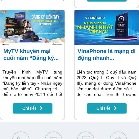
nghiệp đăng ký và sử dụng.
nhận ngay 60BG tốc độ vào
Về chất lượng dịch vụ, gói
trong 1 tháng. Cách đăng ký
Internet, hô trợ khách hàng
rất đơn giản, chi tiết sẽ có
VNPT luôn dẫn hàng đầu.
trong bài viết.
MyTV khuyến mại
VinaPhone là mạng di
cuối năm “Đăng ký...
động nhanh...
Truyền hình MyTV tung
Liên tục trong 3 quý đầu năm
khuyến mại hấp dẫn cuối năm
2023 (Quý I, Quý II và Quý
“Đăng ký liền tay - Nhận ngay
III), mạng di động VinaPhone
mũ bảo hiểm”. Chương trình
liên tục đạt được điểm số tốc
diễn ra từ ngày 20/11 đến hết
độ cao nhất trên thị trường
ngày 31/12 tại các điểm giao
Việt Nam, tương đương 55.87
dịch trên toàn quốc.
điểm. Đây là kết quả được
Chi tiết
Chi tiết
Speedtest tiến hành tính toán
dựa trên những lượt đo kiểm
do chính những người dùng
sử dụng các mạng viễn thông
lớn tại Việt Nam thực hiện đo
kiểm, đánh giá bằng thời gian