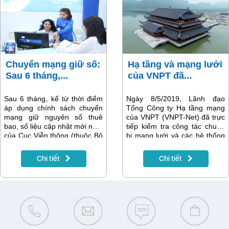
hình 4K(Ultra HD) cho khách
dụng này ra đời nhằm đáp
hàng, dựa trên hạ tầng
ứng tối đa nhu cầu của quản
Internet của VNPT.
lý, tối ưu hóa hoạt động kinh
doanh của các nhà thuốc hiện
đại tại Việt Nam.
Chuyển mạng giữ số:
Hạ tầng và mạng lưới
Sau 6 tháng,...
của VNPT đã...
Sau 6 tháng, kể từ thời điểm
Ngày 8/5/2019, Lãnh đạo
áp dụng chính sách chuyển
Tổng Công ty Hạ tầng mạng
mạng giữ nguyên số thuê
của VNPT (VNPT-Net) đã trực
bao, số liệu cập nhật mới nhất
tiếp kiểm tra công tác chuẩn
của Cục Viễn thông (thuộc Bộ
bị mạng lưới và các hệ thống
Thông tin và Truyền thông)
chuẩn bị phục vụ Đại lễ Phật
cho thấy, VinaPhone là nhà
đản Liên Hợp Quốc tại Việt
Chi tiết
Chi tiết
mạng có lượng thuê bao
Nam (Vesak 2019) diễn ra ở
chuyển đến thành công nhiều
tỉnh Hà Nam.
nhất - bỏ xa các nhà mạng
còn lại. Đồng thời cũng là nhà
mạng có lượng khách hàng
đăng ký (mong muốn) chuyển
đến nhiều nhất... Vậy đâu là lý
do VinaPhone giữ được các