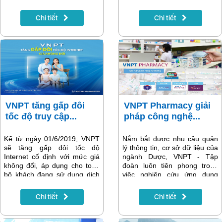
nên chương trình "Tăng gấp
đầu số 1900xxxx khác dẫn
đôi - Giá không đổi" từ ngày
đến bị trừ cước điện thoại.
Chi tiết
Chi tiết
1-6 không chỉ là dịp để tri ân
các khách hàng đã tin dùng
internet cáp quang của VNPT
mà còn là cơ hội để gia tăng
thêm thị phần khách hàng sử
dụng dịch vụ tích hợp cả cáp
quang và truyền hình.
VNPT tăng gấp đôi
VNPT Pharmacy giải
tốc độ truy cập...
pháp công nghệ...
Kể từ ngày 01/6/2019, VNPT
Nắm bắt được nhu cầu quản
sẽ tăng gấp đôi tốc độ
lý thông tin, cơ sở dữ liệu của
Internet cố định với mức giá
ngành Dược, VNPT - Tập
không đổi, áp dụng cho toàn
đoàn luôn tiên phong trong
bộ khách đang sử dụng dịch
việc nghiên cứu ứng dụng
vụ trên toàn quốc. Chương
công nghệ mới trong các dịch
trình nằm trong định hướng
vụ Viễn thông - CNTT đã thiết
Chi tiết
Chi tiết
tăng cường trải nghiệm dịch
kế ra một sản phẩm dành
vụ giải trí trực tuyến chất
riêng cho các nhà thuốc với
lượng cao, bao gồm truyền
tên gọi VNPT Pharmacy. Ứng