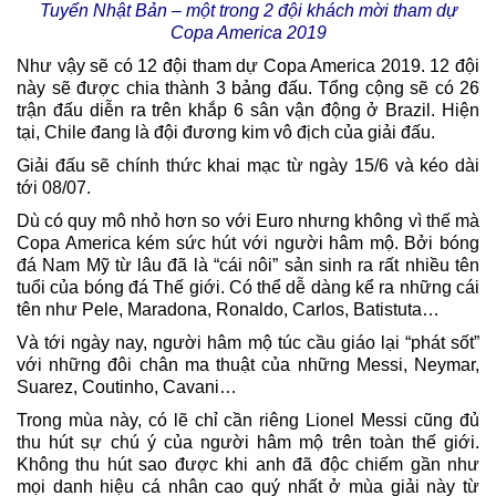
Tuyển Nhật Bản – một trong 2 đội khách mời tham dự
Copa America 2019
Như vậy sẽ có 12 đội tham dự Copa America 2019. 12 đội
này sẽ được chia thành 3 bảng đấu. Tổng cộng sẽ có 26
trận đấu diễn ra trên khắp 6 sân vận động ở Brazil. Hiện
tại, Chile đang là đội đương kim vô địch của giải đấu.
Giải đấu sẽ chính thức khai mạc từ ngày 15/6 và kéo dài
tới 08/07.
Dù có quy mô nhỏ hơn so với Euro nhưng không vì thế mà
Copa America kém sức hút với người hâm mộ. Bởi bóng
đá Nam Mỹ từ lâu đã là “cái nôi” sản sinh ra rất nhiều tên
tuổi của bóng đá Thế giới. Có thể dễ dàng kể ra những cái
tên như Pele, Maradona, Ronaldo, Carlos, Batistuta…
Và tới ngày nay, người hâm mộ túc cầu giáo lại “phát sốt”
với những đôi chân ma thuật của những Messi, Neymar,
Suarez, Coutinho, Cavani…
Trong mùa này, có lẽ chỉ cần riêng Lionel Messi cũng đủ
thu hút sự chú ý của người hâm mộ trên toàn thế giới.
Không thu hút sao được khi anh đã độc chiếm gần như
mọi danh hiệu cá nhân cao quý nhất ở mùa giải này từ