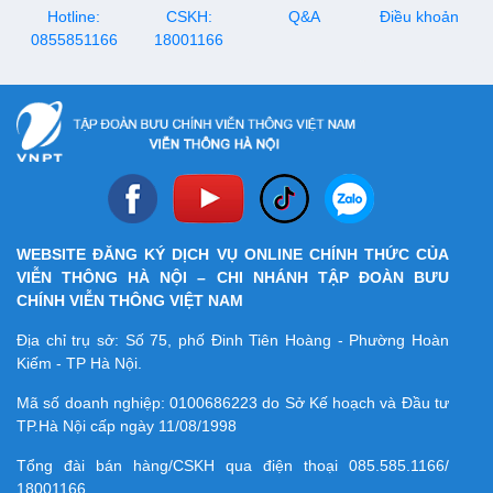
"chỉ số đẹp" này, dù chưa phải
Hotline:
CSKH:
Q&A
Điều khoản
là nhà mạng lớn nhất?
0855851166
18001166
WEBSITE ĐĂNG KÝ DỊCH VỤ ONLINE CHÍNH THỨC CỦA
VIỄN THÔNG HÀ NỘI – CHI NHÁNH TẬP ĐOÀN BƯU
CHÍNH VIỄN THÔNG VIỆT NAM
Địa chỉ trụ sở: Số 75, phố Đinh Tiên Hoàng - Phường Hoàn
Kiếm - TP Hà Nội.
Mã số doanh nghiệp:
0100686223
do Sở Kế hoạch và Đầu tư
TP.Hà Nội cấp ngày 11/08/1998
Tổng đài bán hàng/CSKH qua điện thoại
085.585.1166/
18001166