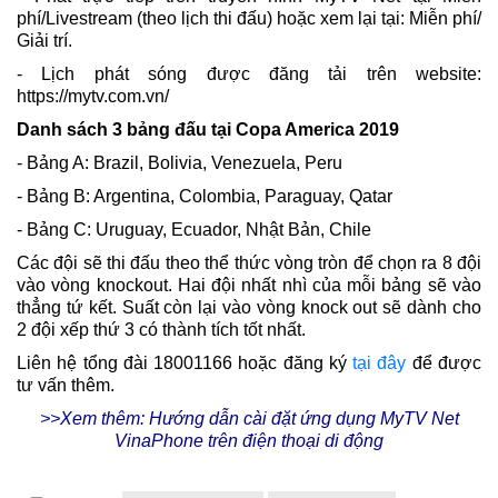
phí/Livestream (theo lịch thi đấu) hoặc xem lại tại: Miễn phí/
Giải trí.
- Lịch phát sóng được đăng tải trên website:
https://mytv.com.vn/
Danh sách 3 bảng đấu tại Copa America 2019
- Bảng A: Brazil, Bolivia, Venezuela, Peru
- Bảng B: Argentina, Colombia, Paraguay, Qatar
- Bảng C: Uruguay, Ecuador, Nhật Bản, Chile
Các đội sẽ thi đấu theo thể thức vòng tròn để chọn ra 8 đội
vào vòng knockout. Hai đội nhất nhì của mỗi bảng sẽ vào
thẳng tứ kết. Suất còn lại vào vòng knock out sẽ dành cho
2 đội xếp thứ 3 có thành tích tốt nhất.
Liên hệ tổng đài 18001166 hoặc đăng ký
tại đây
để được
tư vấn thêm.
>>Xem thêm: Hướng dẫn cài đặt ứng dụng MyTV Net
VinaPhone trên điện thoại di động