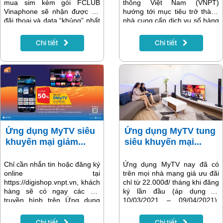
mua sim kèm gói FCLUB
thông Việt Nam (VNPT)
Vinaphone sẽ nhận được ưu
hướng tới mục tiêu trở thành
đãi thoại và data “khủng” nhất
nhà cung cấp dịch vụ số hàng
hiện nay. Gói cước không chỉ
đầu Việt Nam vào năm 2025
ưu đãi 90GB data tốc độ cao
và đến năm 2030 trở thành
Chi tiết
Chi tiết
mà còn có thêm 1500 phút gọi
trung tâm giao dịch (hub) số
nội mạng và 60 phút gọi ngoại
của châu Á. Để đạt được mục
mạng miễn phí. Đăng ký chọn
tiêu này, đòi hỏi sự vào cuộc
số và mua gói cước dễ dàng
quyết liệt của cả tập đoàn,
tại https://shop.vnpt.vn/
trong đó có vai trò xung kích
của lực lượng đoàn viên -
những kỹ sư trẻ trung, năng
động....
Ứng dụng MyTV siêu
Ứng dụng MyTV tung
khuyến mại giảm...
siêu khuyến mại...
Chỉ cần nhắn tin hoặc đăng ký
Ứng dụng MyTV nay đã có
online tại
trên mọi nhà mạng giá ưu đãi
https://digishop.vnpt.vn, khách
chỉ từ 22.000đ/ tháng khi đăng
hàng sẽ có ngay các gói
ký lần đầu (áp dụng từ
truyền hình trên Ứng dụng
10/03/2021 – 09/04/2021).
MyTV với lượng kênh giải trí
Chỉ cần nhắn tin SMS hoặc
phong phú, xem cùng lúc trên
đăng ký online tại
Chi tiết
Chi tiết