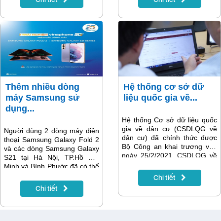
nhiều thiết bị. Đặc biệt, từ
https://digishop.vnpt.vn, khách
10/03/2021 – 09/04/2021, Các
hàng sẽ có ngay các gói
gói DMyTV trên Ứng dụng
truyền hình trên ứng dụng
MyTV khuyến mại giảm giá
MyTV với lượng kênh giải trí
50%, chỉ còn từ
phong phú, xem cùng lúc trên
22.000đ/tháng cho tất cả
nhiều thiết bị.
khách hàng đăng ký mới.
Thêm nhiều dòng
Hệ thống cơ sở dữ
máy Samsung sử
liệu quốc gia về...
dụng...
Hệ thống Cơ sở dữ liệu quốc
gia về dân cư (CSDLQG về
Người dùng 2 dòng máy điện
dân cư) đã chính thức được
thoại Samsung Galaxy Fold 2
Bộ Công an khai trương vào
và các dòng Samsung Galaxy
ngày 25/2/2021. CSDLQG về
S21 tại Hà Nội, TP.Hồ Chí
dân cư được xem là một bước
Minh và Bình Phước đã có thể
đột phá trong quản lý dân cư
trải nghiệm VinaPhone 5G
Chi tiết
tại Việt Nam, là hệ thống nền
siêu tốc độ.
Chi tiết
tảng giúp thay đổi phương
thức quản lý công dân từ thủ
công sang hiện đại. Với vai trò
là đối tác chủ trì công nghệ,