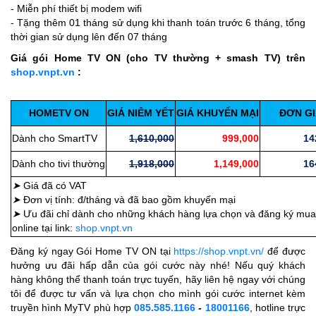
- Miễn phí thiết bị modem wifi
- Tặng thêm 01 tháng sử dụng khi thanh toán trước 6 tháng, tổng
thời gian sử dụng lên đến 07 tháng
Giá gói Home TV ON (cho TV thường + smash TV) trên
shop.vnpt.vn
:
HOMETV ON
GIÁ NIÊM YẾT
GIÁ KHUYẾN MẠI
ĐƠN GI
Dành cho SmartTV
1,610,000
999,000
142,
Dành cho tivi thường
1,918,000
1,149,000
164,
➤
Giá đã có VAT
➤
Đơn vị tính: đ/tháng và đã bao gồm khuyến mại
➤
Ưu đãi chỉ dành cho những khách hàng lựa chọn và đăng ký mua
online tại link:
shop.vnpt.vn
Đăng ký ngay Gói Home TV ON tại
https://shop.vnpt.vn/
để được
hưởng ưu đãi hấp dẫn của gói cước này nhé! Nếu quý khách
hàng không thể thanh toán trực tuyến, hãy liên hệ ngay với chúng
tôi để được tư vấn và lựa chọn cho mình gói cước internet kèm
truyền hình MyTV phù hợp
085.585.1166
-
18001166
, hotline trực