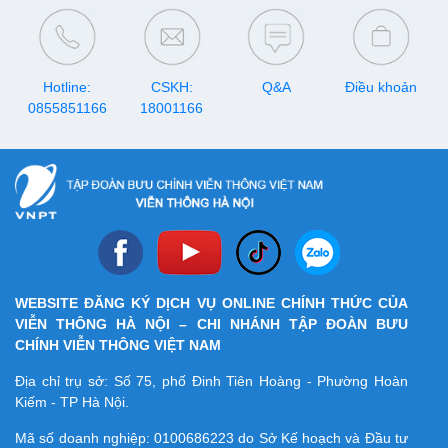
Tập đoàn VNPT tự hào được
góp sức xây dựng 1 trong 6
cơ sở dữ liệu quan trọng của
đất nước.
Hotline:
CSKH:
Q&A
Điều khoản
0855851166
18001166
WEBSITE ĐĂNG KÝ DỊCH VỤ ONLINE CHÍNH THỨC CỦA
VIỄN THÔNG HÀ NỘI – CHI NHÁNH TẬP ĐOÀN BƯU
CHÍNH VIỄN THÔNG VIỆT NAM
Địa chỉ trụ sở: Số 75, phố Đinh Tiên Hoàng - Phường Hoàn
Kiếm - TP Hà Nội.
Mã số doanh nghiệp:
0100686223
do Sở Kế hoạch và Đầu tư