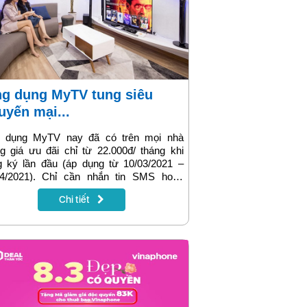
uyến mại...
 dụng MyTV nay đã có trên mọi nhà
 giá ưu đãi chỉ từ 22.000đ/ tháng khi
g ký lần đầu (áp dụng từ 10/03/2021 –
04/2021). Chỉ cần nhắn tin SMS hoặc
 ký online tại https://digishop.vnpt.vn,
Chi tiết
h hàng sẽ có ngay các gói truyền hình
 ứng dụng MyTV với lượng kênh giải trí
g phú, xem cùng lúc trên nhiều thiết bị.