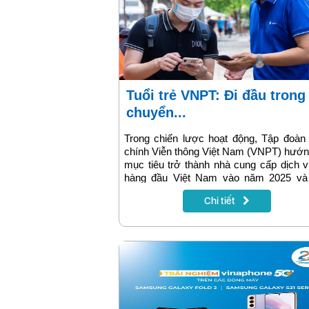
Tuổi trẻ VNPT: Đi đầu trong
chuyển...
Trong chiến lược hoạt động, Tập đoàn
chính Viễn thông Việt Nam (VNPT) hướn
mục tiêu trở thành nhà cung cấp dịch 
hàng đầu Việt Nam vào năm 2025 và
năm 2030 trở thành trung tâm giao dịch 
Chi tiết
số của châu Á. Để đạt được mục tiêu 
đòi hỏi sự vào cuộc quyết liệt của c
đoàn, trong đó có vai trò xung kích củ
lượng đoàn viên - những kỹ sư trẻ tr
năng động....