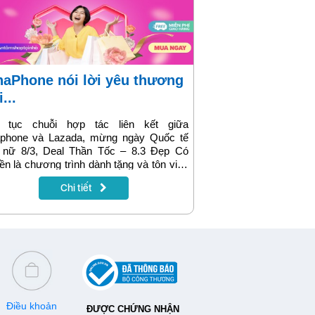
...
p tục chuỗi hợp tác liên kết giữa
aphone và Lazada, mừng ngày Quốc tế
 nữ 8/3, Deal Thần Tốc – 8.3 Đẹp Có
n là chương trình dành tặng và tôn vinh
ng người phụ nữ với nhiều khuyến mại
Chi tiết
dẫn.
Điều khoản
ĐƯỢC CHỨNG NHẬN