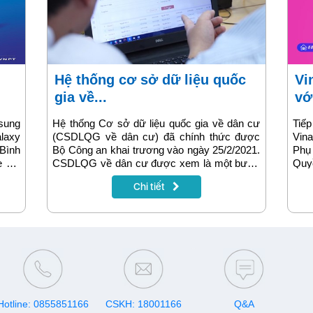
Hệ thống cơ sở dữ liệu quốc
VinaPhone nói lời yêu thương
gia về...
với
sung
Hệ thống Cơ sở dữ liệu quốc gia về dân cư
Tiế
laxy
(CSDLQG về dân cư) đã chính thức được
Vin
Bình
Bộ Công an khai trương vào ngày 25/2/2021.
Phụ
e 5G
CSDLQG về dân cư được xem là một bước
Quyề
đột phá trong quản lý dân cư tại Việt Nam, là
nhữ
Chi tiết
hệ thống nền tảng giúp thay đổi phương thức
hấp 
quản lý công dân từ thủ công sang hiện đại.
Với vai trò là đối tác chủ trì công nghệ, Tập
đoàn VNPT tự hào được góp sức xây dựng
1 trong 6 cơ sở dữ liệu quan trọng của đất
nước.
Hotline: 0855851166
CSKH: 18001166
Q&A