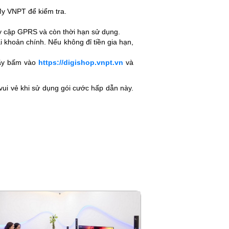
y VNPT để kiểm tra.
ruy cập GPRS và còn thời hạn sử dụng.
i khoản chính. Nếu không đỉ tiền gia hạn,
ãy bấm vào
https://digishop.vnpt.vn
và
vui vẻ khi sử dụng gói cước hấp dẫn này.