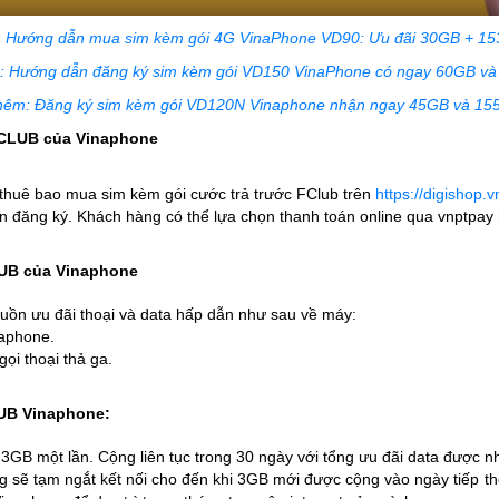
 Hướng dẫn mua sim kèm gói 4G VinaPhone VD90: Ưu đãi 30GB + 153
 Hướng dẫn đăng ký sim kèm gói VD150 VinaPhone có ngay 60GB và
êm: Đăng ký sim kèm gói VD120N Vinaphone nhận ngay 45GB và 15
 FCLUB của Vinaphone
thuê bao mua sim kèm gói cước trả trước FClub trên
https://digishop.v
 đăng ký. Khách hàng có thể lựa chọn thanh toán online qua vnptpay 
LUB của Vinaphone
uồn ưu đãi thoại và data hấp dẫn như sau về máy:
naphone.
gọi thoại thả ga.
LUB Vinaphone:
3GB một lần. Cộng liên tục trong 30 ngày với tổng ưu đãi data được n
g sẽ tạm ngắt kết nối cho đến khi 3GB mới được cộng vào ngày tiếp the