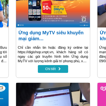
Ứng dụng MyTV siêu khuyến
Ứng dụng MyTV tung siêu
mại giảm...
kh
 Bưu
Chỉ cần nhắn tin hoặc đăng ký online tại
Ứng
g tới
https://digishop.vnpt.vn, khách hàng sẽ có
mạng
vụ số
ngay các gói truyền hình trên Ứng dụng
đăn
 đến
MyTV với lượng kênh giải trí phong phú, xem
09/
(hub)
cùng lúc trên nhiều thiết bị. Đặc biệt, từ
đăng
Chi tiết
này,
10/03/2021 – 09/04/2021, Các gói DMyTV
khác
ả tập
trên Ứng dụng MyTV khuyến mại giảm giá
trên
a lực
50%, chỉ còn từ 22.000đ/tháng cho tất cả
phon
ung,
khách hàng đăng ký mới.