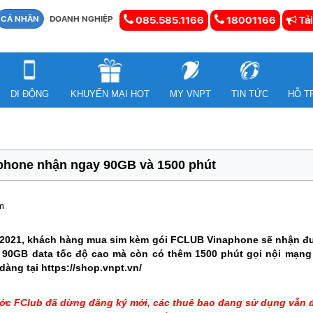
CÁ NHÂN
DOANH NGHIỆP
085.585.1166
18001166
Tải
DI ĐỘNG
KHUYẾN MẠI HOT
MY VNPT
TIN TỨC
HỖ T
phone nhận ngay 90GB và 1500 phút
m
3/2021, khách hàng mua sim kèm gói FCLUB Vinaphone sẽ nhận đư
i 90GB data tốc độ cao mà còn có thêm 1500 phút gọi nội mạng 
àng tại https://shop.vnpt.vn/
ớc FClub đã dừng đăng ký mới, các thuê bao đang sử dụng vẫn đ