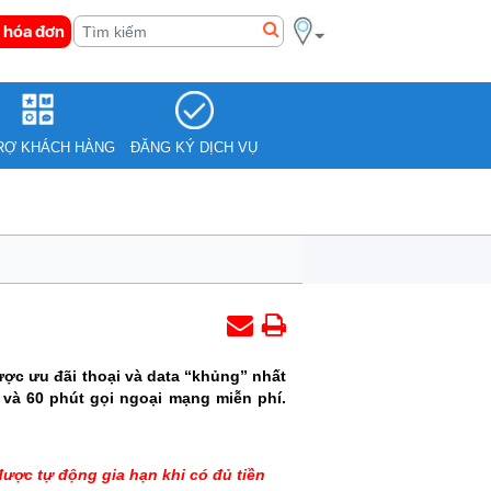
 hóa đơn
RỢ KHÁCH HÀNG
ĐĂNG KÝ DỊCH VỤ
ợc ưu đãi thoại và data “khủng” nhất
và 60 phút gọi ngoại mạng miễn phí.
ược tự động gia hạn khi có đủ tiền