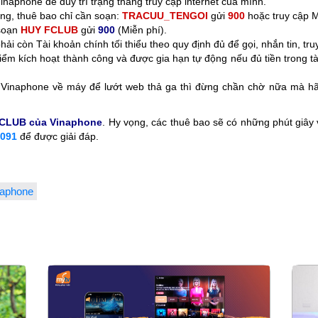
naphone để duy trì trạng tháng truy cập internet của mình.
áng, thuê bao chỉ cần soạn:
TRACUU_TENGOI
gửi
900
hoặc truy cập M
soạn
HUY FCLUB
gửi
900
(Miễn phí).
ải còn Tài khoản chính tối thiểu theo quy định đủ để gọi, nhắn tin, t
điểm kích hoạt thành công và được gia hạn tự động nếu đủ tiền trong tà
Vinaphone về máy để lướt web thả ga thì đừng chần chờ nữa mà h
CLUB của Vinaphone
. Hy vọng, các thuê bao sẽ có những phút giây 
091
để được giải đáp.
aphone