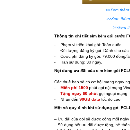
>>Xem thêm:
>>Xem thêm:
>>Xem th
Thông tin chi tiết sim kèm gói cước
- Phạm vi triển khai gói: Toàn quốc.
- Đối tượng đăng ký gói: Dành cho các 
- Cước phí đăng ký gói: 79.000 đồng/lần
- Hạn sử dụng: 30 ngày.
Nội dung ưu đãi của sim kèm gói FC
Các thuê bao sẽ có cơ hội mang ngay ng
-
Miễn phí 1500
phút gọi nội mạng Vi
-
Tặng ngay 60 phút
gọi ngoại mạng, 
- Nhận đến
90GB data
tốc độ cao.
Một số quy định khi sử dụng gói FC
– Ưu đãi của gói sẽ được cộng mỗi ngày 
– Sử dụng hết ưu đãi được tặng, hệ thốn