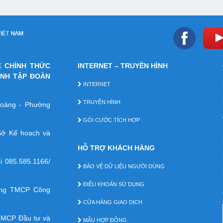
E CHÍNH THỨC
INTERNET – TRUYỀN HÌNH
ÁNH TẬP ĐOÀN
INTERNET
TRUYỀN HÌNH
 Hoàng - Phường
GÓI CƯỚC TÍCH HỢP
ở Kế hoạch và
HỖ TRỢ KHÁCH HÀNG
ại
085.585.1166/
BẢO VỆ DỮ LIỆU NGƯỜI DÙNG
ĐIỀU KHOẢN SỬ DỤNG
àng TMCP Công
CỬA HÀNG GIAO DỊCH
TMCP Ðầu tư và
MẪU HỢP ĐỒNG