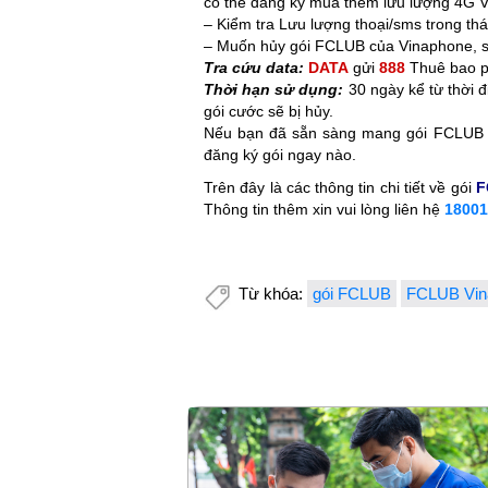
có thể đăng ký mua thêm lưu lượng 4G Vi
– Kiểm tra Lưu lượng thoại/sms trong th
– Muốn hủy gói FCLUB của Vinaphone, 
Tra cứu data:
DATA
gửi
888
Thuê bao ph
Thời hạn sử dụng:
30 ngày kể từ thời 
gói cước sẽ bị hủy.
Nếu bạn đã sẵn sàng mang gói FCLUB 
đăng ký gói ngay nào.
Trên đây là các thông tin chi tiết về gói
F
Thông tin thêm xin vui lòng liên hệ
18001
Từ khóa:
gói FCLUB
FCLUB Vin