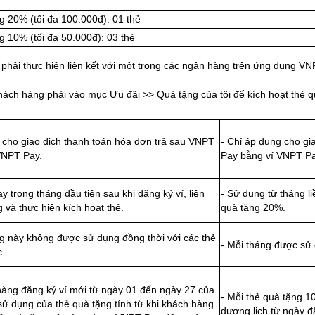
g 20% (tối đa 100.000đ): 01 thẻ
g 10% (tối đa 50.000đ): 03 thẻ
phải thực hiện liên kết với một trong các ngân hàng trên ứng dụng V
hách hàng phải vào mục Ưu đãi >> Quà tặng của tôi để kích hoạt thẻ q
 cho giao dịch thanh toán hóa đơn trả sau VNPT
- Chỉ áp dụng cho gi
VNPT Pay.
Pay bằng ví VNPT Pa
y trong tháng đầu tiên sau khi đăng ký ví, liên
- Sử dụng từ tháng li
 và thực hiện kích hoạt thẻ.
quà tặng 20%.
g này không được sử dụng đồng thời với các thẻ
- Mỗi tháng được sử 
c.
hàng đăng ký ví mới từ ngày 01 đến ngày 27 của
- Mỗi thẻ quà tặng 1
sử dụng của thẻ quà tặng tính từ khi khách hàng
dương lịch từ ngày đ