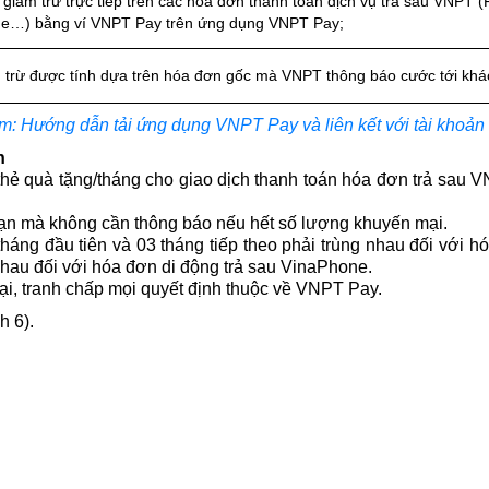
 giảm trừ trực tiếp trên các hóa đơn thanh toán dịch vụ trả sau VNPT (
e…) bằng ví VNPT Pay trên ứng dụng VNPT Pay;
m trừ được tính dựa trên hóa đơn gốc mà VNPT thông báo cước tới khá
: Hướng dẫn tải ứng dụng VNPT Pay và liên kết với tài khoả
h
thẻ quà tặng/tháng cho giao dịch thanh toán hóa đơn trả sau
hạn mà không cần thông báo nếu hết số lượng khuyến mại.
ng đầu tiên và 03 tháng tiếp theo phải trùng nhau đối với hó
hau đối với hóa đơn di động trả sau VinaPhone.
ại, tranh chấp mọi quyết định thuộc về VNPT Pay.
h 6).