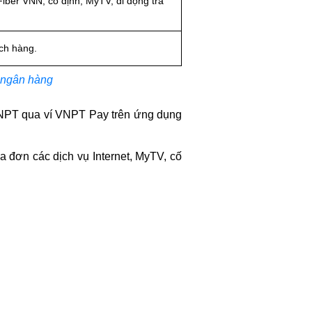
Fiber VNN, cố định, MyTV, di động trả
ch hàng.
n ngân hàng
 VNPT qua ví VNPT Pay trên ứng dụng
a đơn các dịch vụ Internet, MyTV, cố