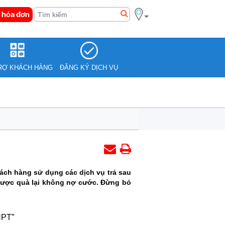
 hóa đơn
RỢ KHÁCH HÀNG
ĐĂNG KÝ DỊCH VỤ
ách hàng sử dụng các dịch vụ trả sau
 được quà lại không nợ cước. Đừng bỏ
NPT”