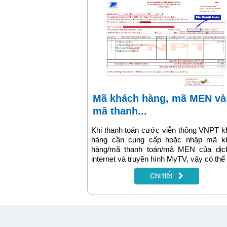
Mã khách hàng, mã MEN và
mã thanh...
Khi thanh toán cước viễn thông VNPT 
hàng cần cung cấp hoặc nhập mã k
hàng/mã thanh toán/mã MEN của dịc
internet và truyền hình MyTV, vậy có th
các mã dịch vụ này tại đâu? Bài viết s
Chi tiết
cung cấp đầy đủ thông tin.