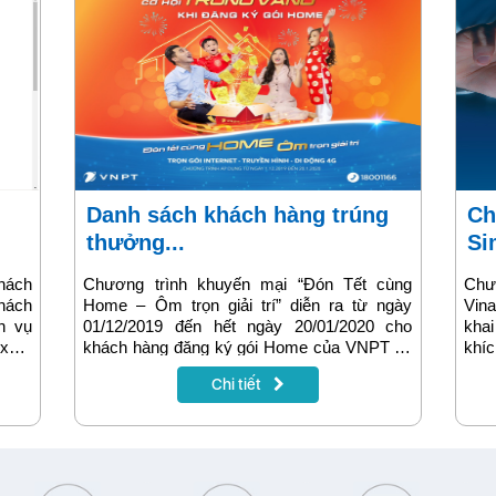
Danh sách khách hàng trúng
Chương trình khuyến mãi đổi
thưởng...
Si
khách
Chương trình khuyến mại “Đón Tết cùng
Chư
hách
Home – Ôm trọn giải trí” diễn ra từ ngày
Vin
h vụ
01/12/2019 đến hết ngày 20/01/2020 cho
kha
ể xem
khách hàng đăng ký gói Home của VNPT đã
khí
au sẽ
tìm được chủ nhân của 10 giải thưởng.
cao
Chi tiết
đổi
dùng
đổi 
để 
hấp 