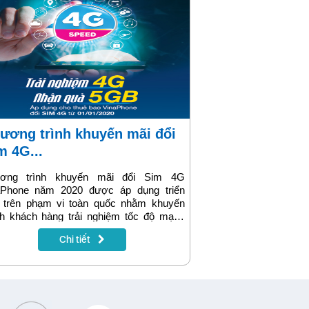
m 4G...
ơng trình khuyến mãi đổi Sim 4G
aPhone năm 2020 được áp dụng triển
i trên phạm vi toàn quốc nhằm khuyến
ch khách hàng trải nghiệm tốc độ mạng
 hơn. Cụ thể: VinaPhone sẽ MIỄN PHÍ
Chi tiết
 SIM 4G lần đầu tiên và tặng ngay 5GB
 trong 7 ngày. Nếu vẫn chưa thực hiện
Sim 4G lần nào thì đây chính là cơ hội tốt
đổi Sim không mất phí và có thêm Data
dẫn từ nhà mạng.