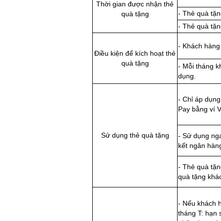
Thời gian được nhận thẻ
- Thẻ quà tặn
quà tặng
- Thẻ quà tặn
- Khách hàng 
Điều kiện để kích hoạt thẻ
quà tặng
- Mỗi tháng k
dụng.
- Chỉ áp dụng
Pay bằng ví 
Sử dụng thẻ quà tặng
- Sử dụng nga
kết ngân hàng
- Thẻ quà tặn
quà tặng khá
- Nếu khách 
tháng T: hạn 