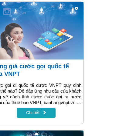
a VNPT
c gọi đi quốc tế được VNPT quy định
thế nào? Để đáp ứng nhu cầu của khách
g về cách tính cước cuộc gọi ra nước
i của thuê bao VNPT, banhangvnpt.vn sẽ
g cấp cho bạn bảng tổng hợp cước phí
Chi tiết
gọi đến từng quốc gia và vùng lãnh thổ
 toàn thế giới. Để biết thêm chi tiết, bạn
hể gọi trực tiếp đến tổng đài của VNPT
ội: 18001166