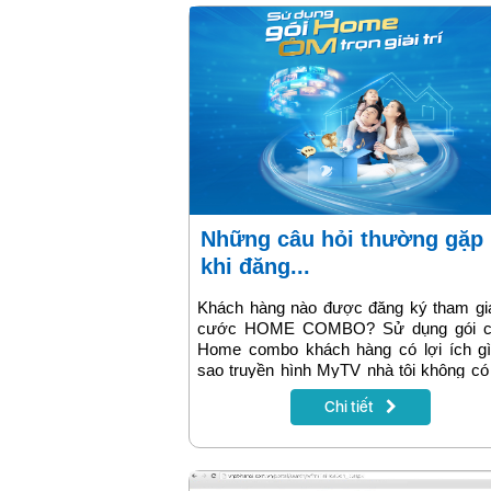
Những câu hỏi thường gặp
khi đăng...
Khách hàng nào được đăng ký tham gia
cước HOME COMBO? Sử dụng gói 
Home combo khách hàng có lợi ích gì
sao truyền hình MyTV nhà tôi không c
dụng Youtube? ... Những câu hỏi thườn
Chi tiết
khi đăng ký gói Home combo của VNP
được giải đáp trong nội dung bài viết
đây!