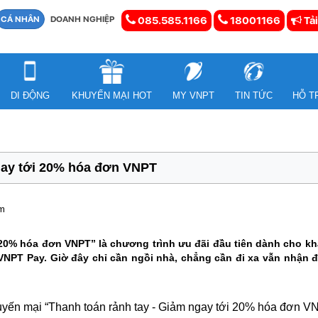
CÁ NHÂN
DOANH NGHIỆP
085.585.1166
18001166
Tải
DI ĐỘNG
KHUYẾN MẠI HOT
MY VNPT
TIN TỨC
HỖ T
gay tới 20% hóa đơn VNPT
em
 20% hóa đơn VNPT” là chương trình ưu đãi đầu tiên dành cho kh
 VNPT Pay. Giờ đây chỉ cần ngồi nhà, chẳng cần đi xa vẫn nhận
khuyến mại “Thanh toán rảnh tay - Giảm ngay tới 20% hóa đơn V