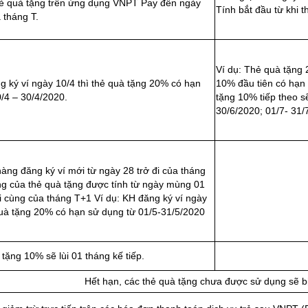
ẻ quà tặng trên ứng dụng VNPT Pay đến ngày
Tính bắt đầu từ khi 
 tháng T.
Ví dụ: Thẻ quà tặng 
g ký ví ngày 10/4 thì thẻ quà tặng 20% có hạn
10% đầu tiên có hạn
/4 – 30/4/2020.
tặng 10% tiếp theo sẽ
30/6/2020; 01/7- 31/
àng đăng ký ví mới từ ngày 28 trở đi của tháng
ng của thẻ quà tặng được tính từ ngày mùng 01
 cùng của tháng T+1 Ví dụ: KH đăng ký ví ngày
quà tặng 20% có hạn sử dụng từ 01/5-31/5/2020
 tặng 10% sẽ lùi 01 tháng kế tiếp.
Hết hạn, các thẻ quà tặng chưa được sử dụng sẽ bị