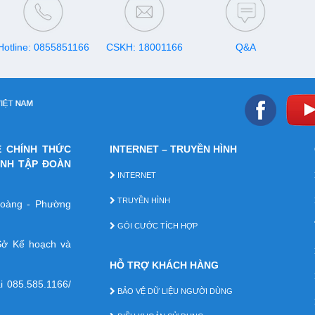
Hotline: 0855851166
CSKH: 18001166
Q&A
E CHÍNH THỨC
INTERNET – TRUYỀN HÌNH
ÁNH TẬP ĐOÀN
INTERNET
TRUYỀN HÌNH
 Hoàng - Phường
GÓI CƯỚC TÍCH HỢP
ở Kế hoạch và
HỖ TRỢ KHÁCH HÀNG
ại
085.585.1166/
BẢO VỆ DỮ LIỆU NGƯỜI DÙNG