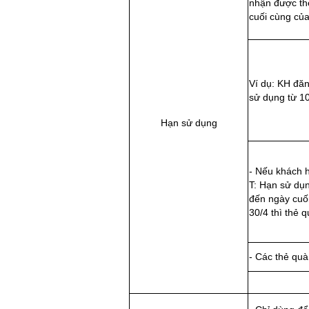
nhận được th
cuối cùng của
Ví dụ: KH đăn
sử dụng từ 10
Hạn sử dụng
- Nếu khách h
T: Hạn sử dụ
đến ngày cuối
30/4 thì thẻ 
- Các thẻ quà