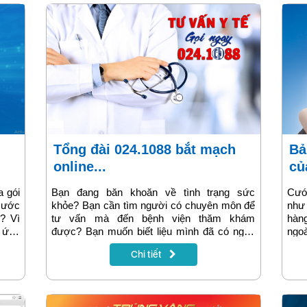
Tổng đài 024.1088 bắt mạch
Bảng giá cước gọi quốc tế
online...
củ
 gói
Bạn đang băn khoăn về tình trạng sức
Cướ
cước
khỏe? Bạn cần tìm người có chuyên môn để
như 
? Vì
tư vấn mà đến bệnh viện thăm khám
hàn
ó ứng
được? Bạn muốn biết liệu mình đã có nguy
ngoà
g gặp
cơ lây bệnh covid 19 chưa?… Chỉ cần nhấc
cun
Chi tiết
T sẽ
máy gọi ngay tổng đài 024.1088–VNPT Hà
khi 
 dưới
Nội, các chuyên gia y tế sẽ tư vấn cụ thể cho
trên
bạn!
có t
Hà N