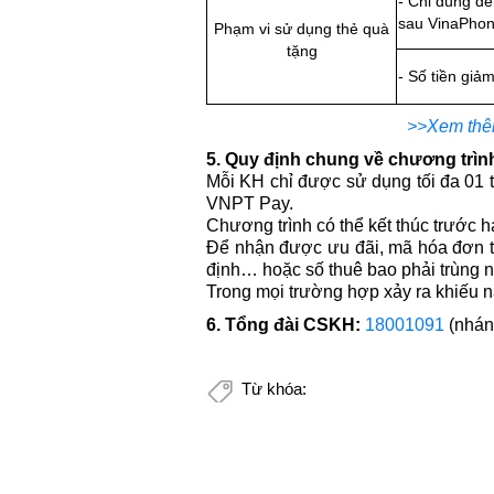
- Chỉ dùng để
sau VinaPhon
Phạm vi sử dụng thẻ quà
tặng
- Số tiền giả
>>Xem thêm
5. Quy định chung về chương trìn
Mỗi KH chỉ được sử dụng tối đa 01 
VNPT Pay.
Chương trình có thể kết thúc trước 
Để nhận được ưu đãi, mã hóa đơn thá
định… hoặc số thuê bao phải trùng n
Trong mọi trường hợp xảy ra khiếu n
6. Tổng đài CSKH:
18001091
(nhán
Từ khóa: