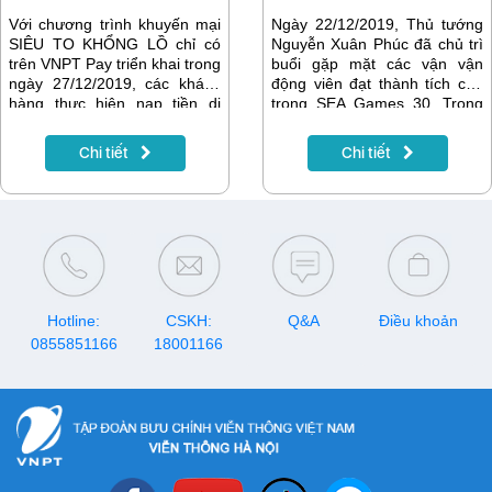
chức.
Với chương trình khuyến mại
Ngày 22/12/2019, Thủ tướng
SIÊU TO KHỔNG LỒ chỉ có
Nguyễn Xuân Phúc đã chủ trì
trên VNPT Pay triển khai trong
buổi gặp mặt các vận vận
ngày 27/12/2019, các khách
động viên đạt thành tích cao
hàng thực hiện nạp tiền di
trong SEA Games 30. Trong
động trả trước VinaPhone và
khuôn khổ chương trình,
thanh toán bằng ví VNPT Pay
VinaPhone đã trao quà cho
Chi tiết
Chi tiết
thành công sẽ được nhận
đại diện Đoàn thể thao tham
khuyến mại 50% mệnh giá
dự buổi gặp mặt.
nạp.
Hotline:
CSKH:
Q&A
Điều khoản
0855851166
18001166