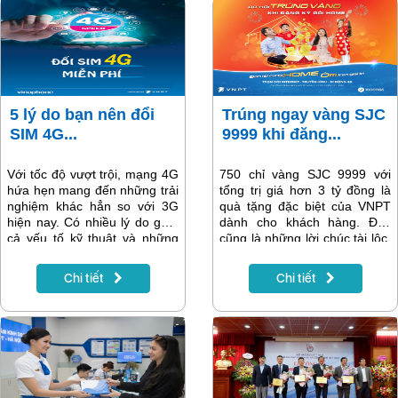
5 lý do bạn nên đổi
Trúng ngay vàng SJC
SIM 4G...
9999 khi đăng...
Với tốc độ vượt trội, mạng 4G
750 chỉ vàng SJC 9999 với
hứa hẹn mang đến những trải
tổng trị giá hơn 3 tỷ đồng là
nghiệm khác hẳn so với 3G
quà tặng đặc biệt của VNPT
hiện nay. Có nhiều lý do gồm
dành cho khách hàng. Đây
cả yếu tố kỹ thuật và những
cũng là những lời chúc tài lộc,
khác biệt về chất lượng đủ
thịnh vượng của nhà mạng
hấp dẫn bạn đi đổi SIM 4G
gửi đến khách hàng nhân dịp
Chi tiết
Chi tiết
Vinaphone ngay hôm nay.
năm mới 2020.