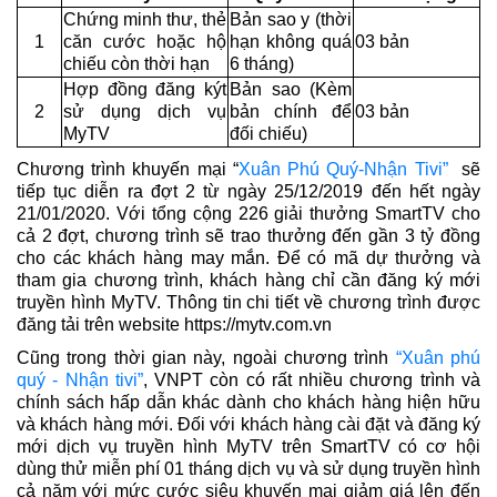
Chứng minh thư, thẻ
Bản sao y (thời
1
căn cước hoặc hộ
hạn không quá
03 bản
chiếu còn thời hạn
6 tháng)
Hợp đồng đăng kýt
Bản sao (Kèm
2
sử dụng dịch vụ
bản chính để
03 bản
MyTV
đối chiếu)
Chương trình khuyến mại “
Xuân Phú Quý-Nhận Tivi”
sẽ
tiếp tục diễn ra đợt 2 từ ngày 25/12/2019 đến hết ngày
21/01/2020. Với tổng cộng 226 giải thưởng SmartTV cho
cả 2 đợt, chương trình sẽ trao thưởng đến gần 3 tỷ đồng
cho các khách hàng may mắn. Để có mã dự thưởng và
tham gia chương trình, khách hàng chỉ cần đăng ký mới
truyền hình MyTV. Thông tin chi tiết về chương trình được
đăng tải trên website https://mytv.com.vn
Cũng trong thời gian này, ngoài chương trình
“Xuân phú
quý - Nhận tivi”
, VNPT còn có rất nhiều chương trình và
chính sách hấp dẫn khác dành cho khách hàng hiện hữu
và khách hàng mới. Đối với khách hàng cài đặt và đăng ký
mới dịch vụ truyền hình MyTV trên SmartTV có cơ hội
dùng thử miễn phí 01 tháng dịch vụ và sử dụng truyền hình
cả năm với mức cước siêu khuyến mại giảm giá lên đến