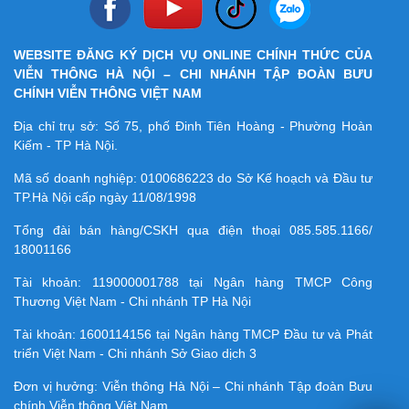
WEBSITE ĐĂNG KÝ DỊCH VỤ ONLINE CHÍNH THỨC CỦA
VIỄN THÔNG HÀ NỘI – CHI NHÁNH TẬP ĐOÀN BƯU
CHÍNH VIỄN THÔNG VIỆT NAM
Địa chỉ trụ sở: Số 75, phố Đinh Tiên Hoàng - Phường Hoàn
Kiếm - TP Hà Nội.
Mã số doanh nghiệp:
0100686223
do Sở Kế hoạch và Đầu tư
TP.Hà Nội cấp ngày 11/08/1998
Tổng đài bán hàng/CSKH qua điện thoại
085.585.1166/
18001166
Tài khoản:
119000001788
tại Ngân hàng TMCP Công
Thương Việt Nam - Chi nhánh TP Hà Nội
Tài khoản:
1600114156
tại Ngân hàng TMCP Ðầu tư và Phát
triển Việt Nam - Chi nhánh Sở Giao dịch 3
Đơn vị hưởng: Viễn thông Hà Nội – Chi nhánh Tập đoàn Bưu
chính Viễn thông Việt Nam