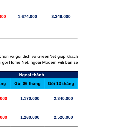
000
1.674.000
3.348.000
chọn và gói dịch vụ GreenNet giúp khách
ới gói Home Net, ngoài Modem wifi bạn sẽ
Ngoại thành
áng
Gói 06 tháng
Gói 13 tháng
000
1.170.000
2.340.000
000
1.260.000
2.520.000