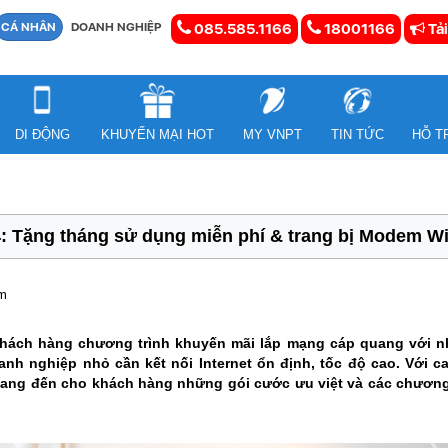
CÁ NHÂN
DOANH NGHIỆP
085.585.1166
18001166
Tải
DI ĐỘNG
KHUYẾN MẠI HOT
MY VNPT
TIN TỨC
HỖ T
 Tặng tháng sử dụng miễn phí & trang bị Modem Wi
em
ách hàng chương trình khuyến mãi lắp mạng cáp quang với nhi
anh nghiệp nhỏ cần kết nối Internet ổn định, tốc độ cao. Với c
ang đến cho khách hàng những gói cước ưu việt và các chương t