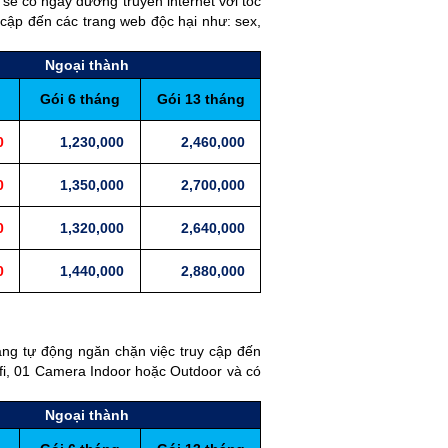
 sẽ có ngay đường truyền internet với tốc
 cập đến các trang web độc hại như: sex,
Ngoại thành
Gói 6 tháng
Gói 13 tháng
0
1,230,000
2,460,000
0
1,350,000
2,700,000
0
1,320,000
2,640,000
0
1,440,000
2,880,000
ng tự động ngăn chặn việc truy cập đến
ifi, 01 Camera Indoor hoặc Outdoor và có
Ngoại thành