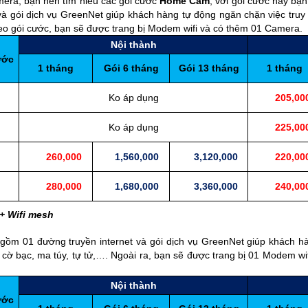
mera, bạn nên tìm hiểu các gói cước
Home Cam
, với gói cước này bạn
à gói dịch vụ GreenNet giúp khách hàng tự động ngăn chặn việc truy
heo gói cước, bạn sẽ được trang bị Modem wifi và có thêm
01 Camera
.
Nội thành
ước
1 tháng
Gói 6 tháng
Gói 13 tháng
1 tháng
Ko áp dụng
205,00
Ko áp dụng
225,00
260,000
1,560,000
3,120,000
220,00
280,000
1,680,000
3,360,000
240,00
+ Wifi mesh
ồm 01 đường truyền internet và gói dịch vụ GreenNet giúp khách hà
, cờ bạc, ma túy, tự tử,…. Ngoài ra, bạn sẽ được trang bị 01 Modem w
Nội thành
ước