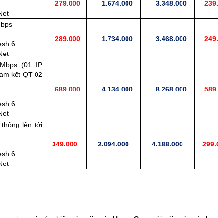
279.000
1.674.000
3.348.000
239.
Net
Mbps
289.000
1.734.000
3.468.000
249.
esh 6
Net
 Mbps (01 IP
cam kết QT 02
689.000
4.134.000
8.268.000
589.
esh 6
Net
 thông lên tới
349.000
2.094.000
4.188.000
299.
esh 6
Net