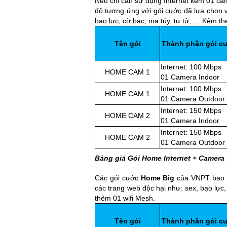
Nếu chỉ cần sử dụng Internet kèm 01 ca
độ tương ứng với gói cước đã lựa chọn v
bạo lực, cờ bạc, ma túy, tự tử,…. Kèm t
Tên gói
Thành phần gói c
Internet: 100 Mbps
HOME CAM 1
01 Camera Indoor
Internet: 100 Mbps
HOME CAM 1
01 Camera Outdoor
Internet: 150 Mbps
HOME CAM 2
01 Camera Indoor
Internet: 150 Mbps
HOME CAM 2
01 Camera Outdoor
Bảng giá Gói Home Internet + Camera 
Các gói cước
Home Big
của VNPT bao g
các trang web độc hại như: sex, bạo lực
thêm 01 wifi Mesh.
Tên gói
Thành phần gói c