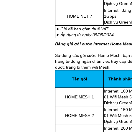
Dịch vụ Green
Internet: Băng
HOME NET 7
1Gbps
Dịch vụ Green
➤ Giá đã bao gồm thuế VAT
➤ Áp dụng từ ngày 05/05/2024
Bảng giá gói cước Internet Home Mes
Sử dụng các gói cước Home Mesh, bạn sẽ
hàng tự động ngăn chặn việc truy cập đế
được trang bị thêm wifi Mesh.
Tên gói
Thành phầ
Internet: 100 
HOME MESH 1
01 Wifi Mesh 5
Dịch vụ Green
Internet: 150 
HOME MESH 2
01 Wifi Mesh 5
Dịch vụ Green
Internet: 200 