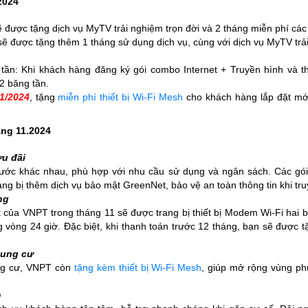
2024
 được tặng dịch vụ MyTV trải nghiệm trọn đời và 2 tháng miễn phí cá
 được tặng thêm 1 tháng sử dụng dịch vụ, cùng với dịch vụ MyTV trải
ần: Khi khách hàng đăng ký gói combo Internet + Truyền hình và th
2 băng tần.
1/2024
, tặng
miễn phí thiết bị Wi-Fi Mesh
cho khách hàng lắp đặt mới 
ng 11.2024
ưu đãi
cước khác nhau, phù hợp với nhu cầu sử dụng và ngân sách. Các gó
ng bị thêm dịch vụ bảo mật GreenNet, bảo vệ an toàn thông tin khi tr
ng
 của VNPT trong tháng 11 sẽ được trang bị thiết bị Modem Wi-Fi hai
ng vòng 24 giờ. Đặc biệt, khi thanh toán trước 12 tháng, bạn sẽ được
hung cư
ung cư, VNPT còn
tặng kèm thiết bị Wi-Fi Mesh
, giúp mở rộng vùng ph
m