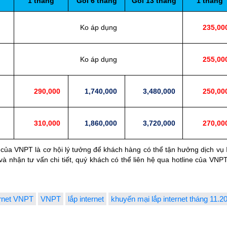
1 tháng
Gói 6 tháng
Gói 13 tháng
1 tháng
Ko áp dụng
235,00
Ko áp dụng
255,00
290,000
1,740,000
3,480,000
250,00
310,000
1,860,000
3,720,000
270,00
ủa VNPT là cơ hội lý tưởng để khách hàng có thể tận hưởng dịch vụ In
 và nhận tư vấn chi tiết, quý khách có thể liên hệ qua hotline của VN
ernet VNPT
VNPT
lắp internet
khuyến mại lắp internet tháng 11.2