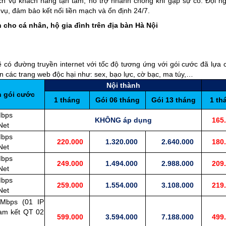
h vụ khách hàng tận tâm, hỗ trợ nhanh chóng khi gặp sự cố. Đội n
vụ, đảm bảo kết nối liền mạch và ổn định 24/7.
 cho cá nhân, hộ gia đình trên địa bàn Hà Nội
có đường truyền internet với tốc độ tương ứng với gói cước đã lựa 
n các trang web độc hại như: sex, bạo lực, cờ bạc, ma túy,…
Nội thành
n gói cước
1 tháng
Gói 06 tháng
Gói 13 tháng
1 th
Mbps
KHÔNG áp dụng
165.
Net
Mbps
220.000
1.320.000
2.640.000
180.
Net
Mbps
249.000
1.494.000
2.988.000
209.
Net
Mbps
259.000
1.554.000
3.108.000
219.
Net
 Mbps (01 IP
cam kết QT 02
599.000
3.594.000
7.188.000
499.