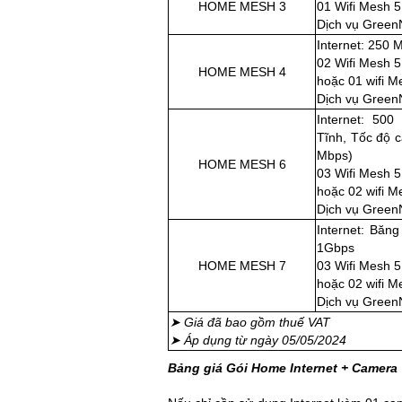
HOME MESH 3
01 Wifi Mesh 5
Dịch vụ Green
Internet: 250 
02 Wifi Mesh 5
HOME MESH 4
hoặc 01 wifi M
Dịch vụ Green
Internet: 500
Tĩnh,
Tốc độ 
Mbps)
HOME MESH 6
03 Wifi Mesh 5
hoặc 02 wifi M
Dịch vụ Green
Internet: Băng
1Gbps
HOME MESH 7
03 Wifi Mesh 5
hoặc 02 wifi M
Dịch vụ Green
➤ Giá đã bao gồm thuế VAT
➤ Áp dụng từ ngày 05/05/2024
Bảng giá Gói Home Internet + Camera