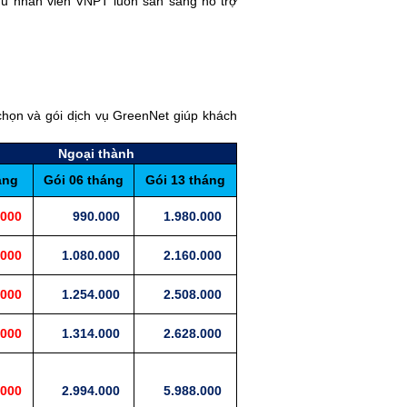
gũ nhân viên VNPT luôn sẵn sàng hỗ trợ
chọn và gói dịch vụ GreenNet giúp khách
Ngoại thành
áng
Gói 06 tháng
Gói 13 tháng
000
990.000
1.980.000
000
1.080.000
2.160.000
000
1.254.000
2.508.000
000
1.314.000
2.628.000
000
2.994.000
5.988.000