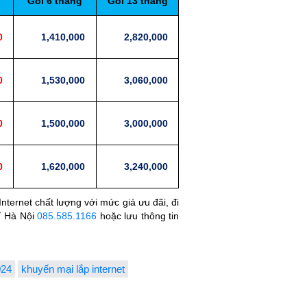
Gói 6 tháng
Gói 13 tháng
0
1,410,000
2,820,000
0
1,530,000
3,060,000
0
1,500,000
3,000,000
0
1,620,000
3,240,000
ternet chất lượng với mức giá ưu đãi, đi
PT Hà Nội
085.585.1166
hoặc lưu thông tin
024
khuyến mại lắp internet