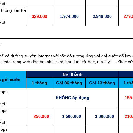
Net
 thông lên tới
329.000
1.974.000
3.948.000
279.
Net
h
 có đường truyền internet với tốc độ tương ứng với gói cước đã lựa 
n các trang web độc hại như: sex, bạo lực, cờ bạc, ma túy,…. Khác v
Nội thành
n gói cước
1 tháng
Gói 06 tháng
Gói 13 tháng
1 th
Mbps
KHÔNG áp dụng
195.
Net
Mbps
250.000
1.500.000
3.000.000
210.
Net
Mbps