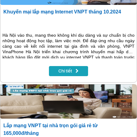
Khuyến mại lắp mạng Internet VNPT tháng 10.2024
Hà Nội vào thu, mang theo không khí dịu dàng và sự chuẩn bị cho
những hoạt động học tập, làm việc mới. Để đáp ứng nhu cầu ngày
càng cao về kết nối internet tại gia đình và văn phòng, VNPT
VinaPhone Hà Nội triển khai chương trình khuyến mại hấp dẫn,
khách hàng lắp đặt mới dịch vụ internet VNPT và thanh toán trước
12 tháng sẽ được tặng thêm 1 tháng sử dụng miễn phí. Đây là cơ
hội tuyệt vời để sở hữu đường truyền internet chất lượng cao, ổn
Chi tiết
định với chi phí tiết kiệm.
Lắp mạng VNPT tại nhà trọn gói giá rẻ từ
165,000đ/tháng