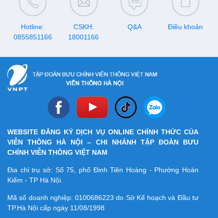
Hotline:
CSKH:
Q&A
Điều khoản
0855851166
18001166
WEBSITE ĐĂNG KÝ DỊCH VỤ ONLINE CHÍNH THỨC CỦA
VIỄN THÔNG HÀ NỘI – CHI NHÁNH TẬP ĐOÀN BƯU
CHÍNH VIỄN THÔNG VIỆT NAM
Địa chỉ trụ sở: Số 75, phố Đinh Tiên Hoàng - Phường Hoàn
Kiếm - TP Hà Nội.
Mã số doanh nghiệp:
0100686223
do Sở Kế hoạch và Đầu tư
TP.Hà Nội cấp ngày 11/08/1998