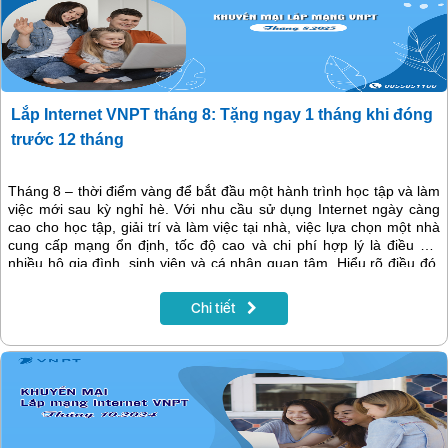
Lắp Internet VNPT tháng 8: Tặng ngay 1 tháng khi đóng
trước 12 tháng
Tháng 8 – thời điểm vàng để bắt đầu một hành trình học tập và làm
việc mới sau kỳ nghỉ hè. Với nhu cầu sử dụng Internet ngày càng
cao cho học tập, giải trí và làm việc tại nhà, việc lựa chọn một nhà
cung cấp mạng ổn định, tốc độ cao và chi phí hợp lý là điều mà
nhiều hộ gia đình, sinh viên và cá nhân quan tâm. Hiểu rõ điều đó,
VNPT triển khai chương trình khuyến mãi cực hấp dẫn trong tháng
8: Tặng thêm 1 tháng sử dụng miễn phí khi khách hàng đóng trước
Chi tiết
12 tháng cước Internet.