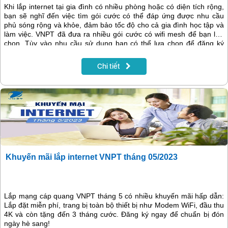
Khi lắp internet tại gia đình có nhiều phòng hoặc có diện tích rộng,
bạn sẽ nghĩ đến việc tìm gói cước có thể đáp ứng được nhu cầu
phủ sóng rộng và khỏe, đảm bảo tốc độ cho cả gia đình học tập và
làm việc. VNPT đã đưa ra nhiều gói cước có wifi mesh để bạn lựa
chọn. Tùy vào nhu cầu sử dụng bạn có thể lựa chọn để đăng ký
hoặc nâng cấp gói cước internet cho phù hợp.
Chi tiết
Khuyến mãi lắp internet VNPT tháng 05/2023
Lắp mạng cáp quang VNPT tháng 5 có nhiều khuyến mãi hấp dẫn:
Lắp đặt miễn phí, trang bị toàn bộ thiết bị như Modem WiFi, đầu thu
4K và còn tặng đến 3 tháng cước. Đăng ký ngay để chuẩn bị đón
ngày hè sang!