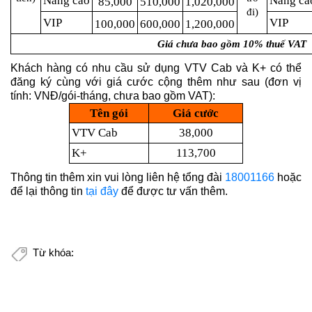
Nâng cao
Nâng ca
85,000
510,000
1,020,000
đi)
VIP
VIP
100,000
600,000
1,200,000
Giá chưa bao gồm 10% thuế VAT
Khách hàng có nhu cầu sử dụng VTV Cab và K+ có thể
đăng ký cùng với giá cước cộng thêm như sau (đơn vị
tính: VNĐ/gói-tháng, chưa bao gồm VAT):
Tên gói
Giá cước
VTV Cab
38,000
K+
113,700
Thông tin thêm xin vui lòng liên hệ tổng đài
18001166
hoặc
để lại thông tin
tại đây
để được tư vấn thêm.
Từ khóa: