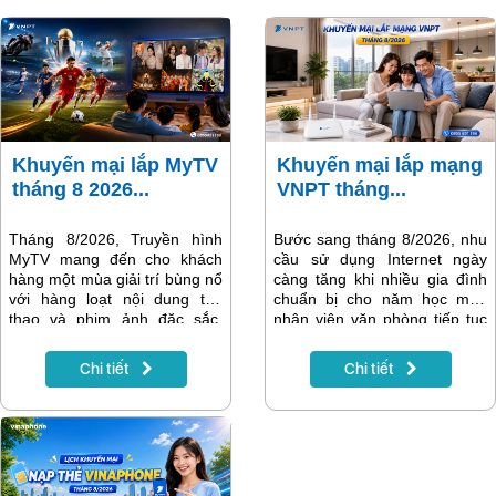
Khuyến mại lắp MyTV
Khuyến mại lắp mạng
tháng 8 2026...
VNPT tháng...
Tháng 8/2026, Truyền hình
Bước sang tháng 8/2026, nhu
MyTV mang đến cho khách
cầu sử dụng Internet ngày
hàng một mùa giải trí bùng nổ
càng tăng khi nhiều gia đình
với hàng loạt nội dung thể
chuẩn bị cho năm học mới,
thao và phim ảnh đặc sắc.
nhân viên văn phòng tiếp tục
Điểm nhấn nổi bật nhất là Giải
làm việc trực tuyến và các
vô địch bóng đá Đông Nam Á
thiết bị thông minh trong gia
Chi tiết
Chi tiết
ASEAN Hyundai Cup 2026
đình trở nên phổ biến hơn.
(AFF Cup 2026) – giải đấu
Một đường truyền Internet ổn
được người hâm mộ bóng đá
định, tốc độ cao không chỉ
Việt Nam mong chờ nhất
giúp việc học tập và làm việc
trong năm. Bên cạnh đó là
hiệu quả mà còn mang đến
nhiều giải đấu quốc tế hấp
những phút giây giải trí trọn