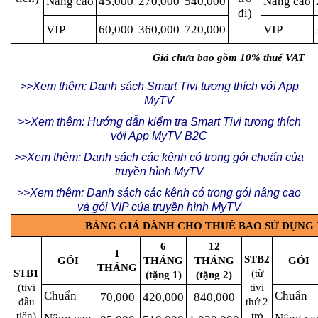
Nâng cao
45,000
270,000
540,000
Nâng cao
đi)
VIP
60,000
360,000
720,000
VIP
Giá chưa bao gồm 10% thuế VAT
>>Xem thêm: Danh sách Smart Tivi tương thích với App
MyTV
>>Xem thêm: Hướng dẫn kiểm tra Smart Tivi tương thích
với App MyTV B2C
>>Xem thêm: Danh sách các kênh có trong gói chuẩn của
truyền hình MyTV
>>Xem thêm: Danh sách các kênh có trong gói nâng cao
và gói VIP của truyền hình MyTV
BẢNG GIÁ DÀNH CHO THUÊ BAO SỬ DỤNG T
6
12
1
STB2
GÓI
THÁNG
THÁNG
GÓI
THÁNG
STB1
(từ
(tặng 1)
(tặng 2)
(tivi
tivi
Chuẩn
Chuẩn
70,000
420,000
840,000
đầu
thứ 2
tiên)
trở