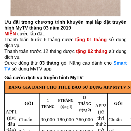
Ưu đãi trong chương trình khuyến mại lắp đặt truyền
hình MyTV tháng 03 năm 2019
MIỄN
cước lắp đặt.
Thanh toán trước 6 tháng được
tặng 01 tháng
sử dụng
dịch vụ.
Thanh toán trước 12 tháng được
tặng 02 tháng
sử dụng
dịch vụ.
Được dùng thử
03 tháng
gói Nâng cao dành cho
Smart
TV
sử dụng MyTV app.
Giá cước dịch vụ truyền hình MyTV:
BẢNG GIÁ DÀNH CHO THUÊ BAO SỬ DỤNG APP MYTV NET
12
1
6 THÁNG
GÓI
GÓI
THÁNG
APP2
THÁNG
(tặng 1)
(tặng 2)
APP1
(từ
(tivi
tivi
Chuẩn
30,000
180,000
360,000
Chuẩn
đầu
thứ 2
tiên)
trở