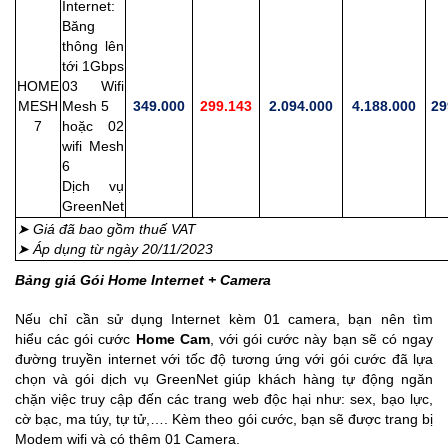
Internet:
Băng
thông lên
tới 1Gbps
HOME
03 Wifi
MESH
Mesh 5
349.000
299.143
2.094.000
4.188.000
29
7
hoặc 02
wifi Mesh
6
Dịch vụ
GreenNet
➤ Giá đã bao gồm thuế VAT
➤ Áp dụng từ ngày 20/11/2023
Bảng giá Gói Home Internet + Camera
Nếu chỉ cần sử dụng Internet kèm 01 camera, bạn nên tìm
hiểu các gói cước
Home Cam
, với gói cước này bạn sẽ có ngay
đường truyền internet với tốc độ tương ứng với gói cước đã lựa
chọn và gói dịch vụ GreenNet giúp khách hàng tự động ngăn
chặn việc truy cập đến các trang web độc hại như: sex, bạo lực,
cờ bạc, ma túy, tự tử,…. Kèm theo gói cước, bạn sẽ được trang bị
Modem wifi và có thêm
01 Camera
.