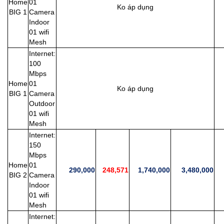
Home
01
Ko áp dụng
2
BIG 1
Camera
Indoor
01 wifi
Mesh
Internet:
100
Mbps
Home
01
Ko áp dụng
2
BIG 1
Camera
Outdoor
01 wifi
Mesh
Internet:
150
Mbps
Home
01
290,000
248,571
1,740,000
3,480,000
2
BIG 2
Camera
Indoor
01 wifi
Mesh
Internet: