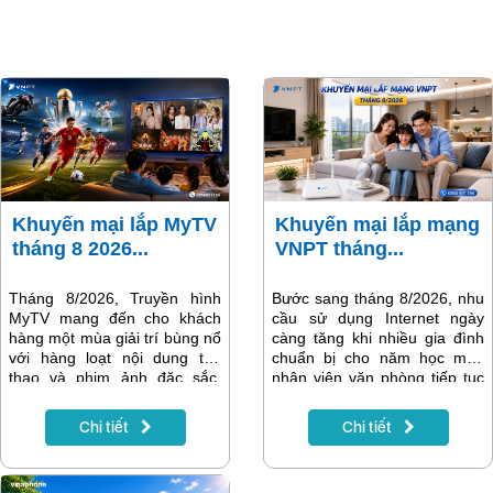
Khuyến mại lắp MyTV
Khuyến mại lắp mạng
tháng 8 2026...
VNPT tháng...
Tháng 8/2026, Truyền hình
Bước sang tháng 8/2026, nhu
MyTV mang đến cho khách
cầu sử dụng Internet ngày
hàng một mùa giải trí bùng nổ
càng tăng khi nhiều gia đình
với hàng loạt nội dung thể
chuẩn bị cho năm học mới,
thao và phim ảnh đặc sắc.
nhân viên văn phòng tiếp tục
Điểm nhấn nổi bật nhất là Giải
làm việc trực tuyến và các
vô địch bóng đá Đông Nam Á
thiết bị thông minh trong gia
Chi tiết
Chi tiết
ASEAN Hyundai Cup 2026
đình trở nên phổ biến hơn.
(AFF Cup 2026) – giải đấu
Một đường truyền Internet ổn
được người hâm mộ bóng đá
định, tốc độ cao không chỉ