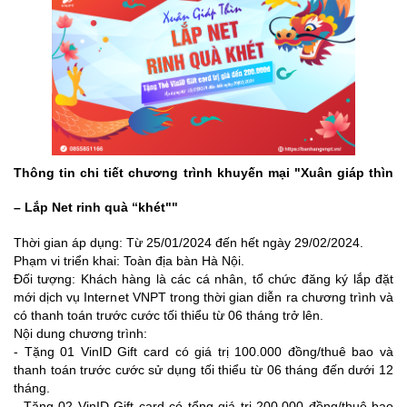
Thông tin chi tiết chương trình khuyến mại "Xuân giáp thìn
– Lắp Net rinh quà “khét""
Thời gian áp dụng: Từ 25/01/2024 đến hết ngày 29/02/2024.
Phạm vi triển khai: Toàn địa bàn Hà Nội.
Đối tượng: Khách hàng là các cá nhân, tổ chức đăng ký lắp đặt
mới dịch vụ Internet VNPT trong thời gian diễn ra chương trình và
có thanh toán trước cước tối thiểu từ 06 tháng trở lên.
Nội dung chương trình:
- Tặng 01 VinID Gift card có giá trị 100.000 đồng/thuê bao và
thanh toán trước cước sử dụng tối thiểu từ 06 tháng đến dưới 12
tháng.
- Tặng 02 VinID Gift card có tổng giá trị 200.000 đồng/thuê bao