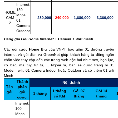
Internet:
150
HOME
Mbps
CAM
280,000
240,000
1,680,000
3,360,000
2
01
2
Camera
Outdoor
Bảng giá Gói Home Internet + Camera + Wifi mesh
Các gói cước
Home Big
của VNPT bao gồm 01 đường truyền
internet và gói dịch vụ GreenNet giúp khách hàng tự động ngăn
chặn việc truy cập đến các trang web độc hại như: sex, bạo lực,
cờ bạc, ma túy, tự tử,…. Ngoài ra, bạn sẽ được trang bị 01
Modem wifi, 01 Camera Indoor hoặc Outdoor và có thêm 01 wifi
Mesh.
Thành
Nội thành
Tên
phần
1 tháng
Gói 07
Gói 14
gói
gói
1 tháng
có KM
tháng
tháng
cước
Internet:
100
Mbps