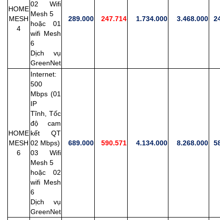
02 Wifi
HOME
Mesh 5
MESH
289.000
247.714
1.734.000
3.468.000
24
hoặc 01
4
wifi Mesh
6
Dịch vụ
GreenNet
Internet:
500
Mbps (01
IP
Tĩnh,
Tốc
độ cam
HOME
kết QT
MESH
02 Mbps)
689.000
590.571
4.134.000
8.268.000
58
6
03 Wifi
Mesh 5
hoặc 02
wifi Mesh
6
Dịch vụ
GreenNet