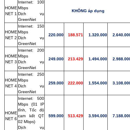
Internet: 100
HOME
Mbps
KHÔNG áp dụng
NET 1
Dịch vụ
GreenNet
Internet: 150
HOME
Mbps
220.000
188.571
1.320.000
2.640.00
NET 2
Dịch vụ
GreenNet
Internet: 200
HOME
Mbps
249.000
213.429
1.494.000
2.988.00
NET 3
Dịch vụ
GreenNet
Internet: 250
HOME
Mbps
259.000
222.000
1.554.000
3.108.00
NET 4
Dịch vụ
GreenNet
Internet: 500
Mbps (01 IP
tĩnh, Tốc độ
HOME
cam kết QT
599.000
513.429
3.594.000
7.188.00
NET 6
02 Mbps)
Dịch vụ