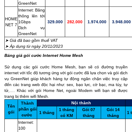
GreenNet
Internet: Băng
thông lên tới
HOME
1Gbps
329.000
282.000
1.974.000
3.948.000
NET 7
Dịch vụ
GreenNet
➤ Giá đã bao gồm thuế VAT
➤ Áp dụng từ ngày 20/11/2023
Bảng giá gói cước Internet Home Mesh
Sử dụng các gói cước Home Mesh, bạn sẽ có đường truyền
internet với tốc độ tương ứng với gói cước đã lựa chọn và gói dịch
vụ GreenNet giúp khách hàng tự động ngăn chặn việc truy cập
đến các trang web độc hại như: sex, bạo lực, cờ bạc, ma túy, tự
tử,…. Khác với gói Home Net, ngoài Modem wifi bạn sẽ được
trang bị thêm wifi Mesh.
Nội thành
Thành
Tên
phần gói
1 tháng
Gói 07
Gói 14
gói
1 tháng
1 
cước
có KM
tháng
tháng
Internet:
100