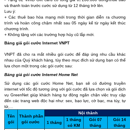
và thanh toán trước cước sử dụng từ 12 tháng trở lên.
Lưu ý:
+ Các thuê bao hòa mạng mới trong thời gian diễn ra chương
trình và hoàn công chậm nhất sau 05 ngày kể từ ngày kết thúc
chương trình.
+ Không tặng với các trường hợp hủy cũ lắp mới.
Bảng giá gói cước Internet VNPT
VNPT đã cho ra mắt nhiều gói cước để đáp ứng nhu cầu khác
nhau của Quý khách hàng, tùy theo mục đích sử dụng bạn có thể
lựa chọn một trong các gói cước sau:
Bảng giá gói cước Internet Home Net
Sử dụng các gói cước Home Net, bạn sẽ có đường truyền
internet với tốc độ tương ứng với gói cước đã lựa chọn và gói dịch
vụ GreenNet giúp khách hàng tự động ngăn chặn việc truy cập
đến các trang web độc hại như: sex, bạo lực, cờ bạc, ma túy, tự
tử,…
Nội thành
Tên
Thành phần
1 tháng
Gói 07
Gói 14
gói
gói cước
1 tháng
có KM
tháng
tháng