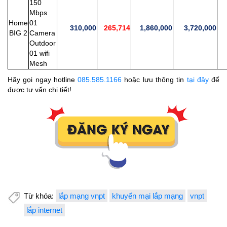
150
Mbps
Home
01
310,000
265,714
1,860,000
3,720,000
2
BIG 2
Camera
Outdoor
01 wifi
Mesh
Hãy gọi ngay hotline
085.585.1166
hoặc lưu thông tin
tại đây
để
được tư vấn chi tiết!
Từ khóa:
lắp mạng vnpt
khuyến mại lắp mạng
vnpt
lắp internet