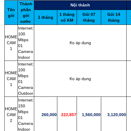
Thành
Nội thành
Tên
phần
1 tháng
Gói 07
Gói 14
gói
gói
1 tháng
có KM
tháng
tháng
cước
Internet:
100
HOME
Mbps
CAM
Ko áp dụng
2
01
1
Camera
Indoor
Internet:
100
HOME
Mbps
CAM
Ko áp dụng
2
01
1
Camera
Outdoor
Internet:
150
HOME
Mbps
CAM
260,000
222,857
1,560,000
3,120,000
2
01
2
Camera
Indoor