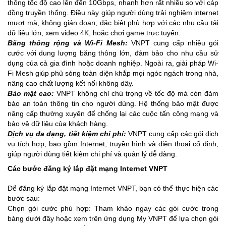
thông tốc độ cao lên đến 10Gbps, nhanh hơn rất nhiều so với cáp
đồng truyền thống. Điều này giúp người dùng trải nghiệm internet
mượt mà, không gián đoạn, đặc biệt phù hợp với các nhu cầu tải
dữ liệu lớn, xem video 4K, hoặc chơi game trực tuyến.
Băng thông rộng và Wi-Fi Mesh:
VNPT cung cấp nhiều gói
cước với dung lượng băng thông lớn, đảm bảo cho nhu cầu sử
dụng của cả gia đình hoặc doanh nghiệp. Ngoài ra, giải pháp Wi-
Fi Mesh giúp phủ sóng toàn diện khắp mọi ngóc ngách trong nhà,
nâng cao chất lượng kết nối không dây.
Bảo mật cao:
VNPT không chỉ chú trọng về tốc độ mà còn đảm
bảo an toàn thông tin cho người dùng. Hệ thống bảo mật được
nâng cấp thường xuyên để chống lại các cuộc tấn công mạng và
bảo vệ dữ liệu của khách hàng.
Dịch vụ đa dạng, tiết kiệm chi phí:
VNPT cung cấp các gói dịch
vụ tích hợp, bao gồm Internet, truyền hình và điện thoại cố định,
giúp người dùng tiết kiệm chi phí và quản lý dễ dàng.
Các bước đăng ký lắp đặt mạng Internet VNPT
Để đăng ký lắp đặt mạng Internet VNPT, bạn có thể thực hiện các
bước sau:
Chọn gói cước phù hợp: Tham khảo ngay các gói cước trong
bảng dưới đây hoặc xem trên ứng dụng My VNPT để lựa chọn gói