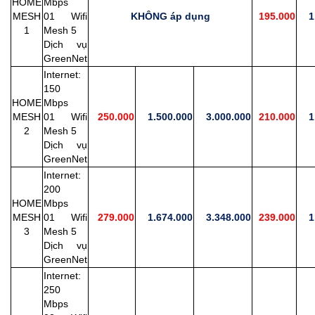
HOME
Mbps
MESH
01 Wifi
KHÔNG áp dụng
195.000
1.
1
Mesh 5
Dịch vụ
GreenNet
Internet:
150
HOME
Mbps
MESH
01 Wifi
250.000
1.500.000
3.000.000
210.000
1.
2
Mesh 5
Dịch vụ
GreenNet
Internet:
200
HOME
Mbps
MESH
01 Wifi
279.000
1.674.000
3.348.000
239.000
1.
3
Mesh 5
Dịch vụ
GreenNet
Internet:
250
Mbps