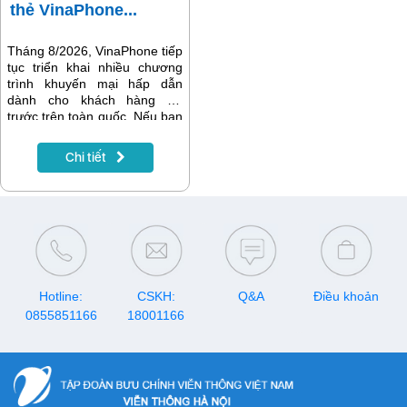
nền tảng giải trí hàng đầu
thẻ VinaPhone...
dành cho mọi gia đình.
Tháng 8/2026, VinaPhone tiếp
tục triển khai nhiều chương
trình khuyến mại hấp dẫn
dành cho khách hàng trả
trước trên toàn quốc. Nếu bạn
đang có nhu cầu nạp tiền để
gia hạn gói cước, đăng ký
Chi tiết
data, gọi thoại hay tích lũy tài
khoản, hãy lưu ngay lịch
khuyến mại VinaPhone tháng
8/2026 dưới đây để nhận
được nhiều ưu đãi nhất.
Hotline:
CSKH:
Q&A
Điều khoản
0855851166
18001166