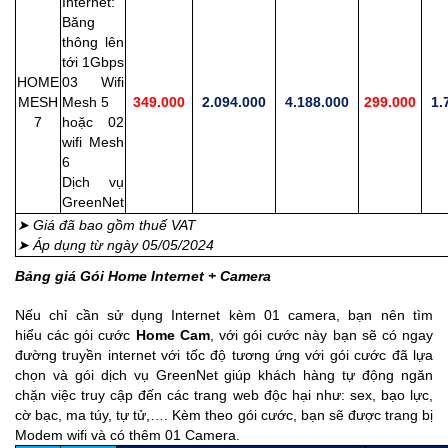
Internet:
Băng
thông lên
tới 1Gbps
HOME
03 Wifi
MESH
Mesh 5
349.000
2.094.000
4.188.000
299.000
1.
7
hoặc 02
wifi Mesh
6
Dịch vụ
GreenNet
➤ Giá đã bao gồm thuế VAT
➤ Áp dụng từ ngày 05/05/2024
Bảng giá Gói Home Internet + Camera
Nếu chỉ cần sử dụng Internet kèm 01 camera, bạn nên tìm
hiểu các gói cước
Home Cam
, với gói cước này bạn sẽ có ngay
đường truyền internet với tốc độ tương ứng với gói cước đã lựa
chọn và gói dịch vụ GreenNet giúp khách hàng tự động ngăn
chặn việc truy cập đến các trang web độc hại như: sex, bạo lực,
cờ bạc, ma túy, tự tử,…. Kèm theo gói cước, bạn sẽ được trang bị
Modem wifi và có thêm
01 Camera
.