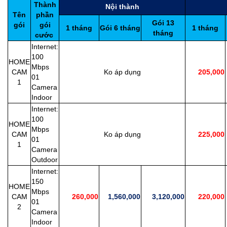
Thành
Nội thành
Tên
phần
Gói 13
gói
gói
1 tháng
Gói 6 tháng
1 tháng
tháng
cước
Internet:
100
HOME
Mbps
CAM
Ko áp dụng
205,000
01
1
Camera
Indoor
Internet:
100
HOME
Mbps
CAM
Ko áp dụng
225,000
01
1
Camera
Outdoor
Internet:
150
HOME
Mbps
CAM
260,000
1,560,000
3,120,000
220,000
01
2
Camera
Indoor