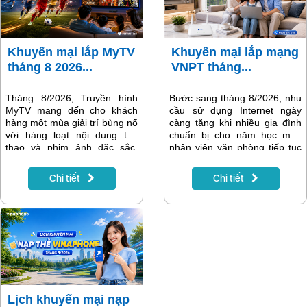
Khuyến mại lắp MyTV
Khuyến mại lắp mạng
tháng 8 2026...
VNPT tháng...
Tháng 8/2026, Truyền hình
Bước sang tháng 8/2026, nhu
MyTV mang đến cho khách
cầu sử dụng Internet ngày
hàng một mùa giải trí bùng nổ
càng tăng khi nhiều gia đình
với hàng loạt nội dung thể
chuẩn bị cho năm học mới,
thao và phim ảnh đặc sắc.
nhân viên văn phòng tiếp tục
Điểm nhấn nổi bật nhất là Giải
làm việc trực tuyến và các
vô địch bóng đá Đông Nam Á
thiết bị thông minh trong gia
Chi tiết
Chi tiết
ASEAN Hyundai Cup 2026
đình trở nên phổ biến hơn.
(AFF Cup 2026) – giải đấu
Một đường truyền Internet ổn
được người hâm mộ bóng đá
định, tốc độ cao không chỉ
Việt Nam mong chờ nhất
giúp việc học tập và làm việc
trong năm. Bên cạnh đó là
hiệu quả mà còn mang đến
nhiều giải đấu quốc tế hấp
những phút giây giải trí trọn
dẫn, gameshow đình đám và
vẹn.
các bộ phim phát song song
với nước ngoài, giúp MyTV
tiếp tục khẳng định vị thế là
Lịch khuyến mại nạp