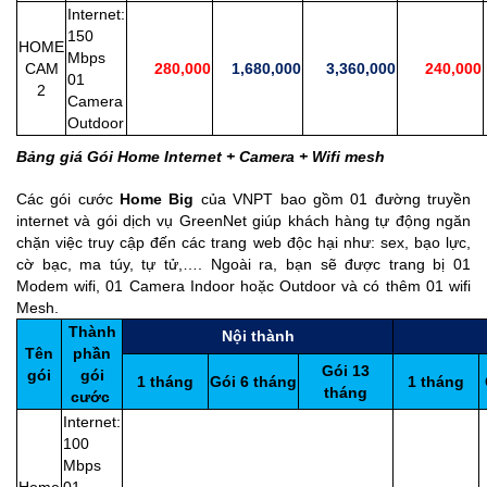
Internet:
150
HOME
Mbps
CAM
280,000
1,680,000
3,360,000
240,000
01
2
Camera
Outdoor
Bảng giá Gói Home Internet + Camera + Wifi mesh
Các gói cước
Home Big
của VNPT bao gồm 01 đường truyền
internet và gói dịch vụ GreenNet giúp khách hàng tự động ngăn
chặn việc truy cập đến các trang web độc hại như: sex, bạo lực,
cờ bạc, ma túy, tự tử,…. Ngoài ra, bạn sẽ được trang bị 01
Modem wifi, 01 Camera Indoor hoặc Outdoor và có thêm 01 wifi
Mesh.
Thành
Nội thành
Tên
phần
Gói 13
gói
gói
1 tháng
Gói 6 tháng
1 tháng
tháng
cước
Internet:
100
Mbps