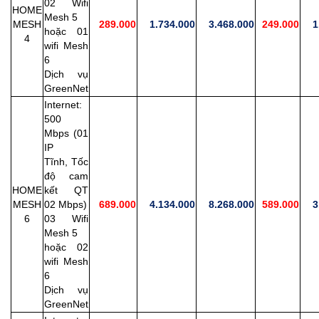
02 Wifi
HOME
Mesh 5
MESH
289.000
1.734.000
3.468.000
249.000
1.
hoặc 01
4
wifi Mesh
6
Dịch vụ
GreenNet
Internet:
500
Mbps (01
IP
Tĩnh,
Tốc
độ cam
HOME
kết QT
MESH
02 Mbps)
689.000
4.134.000
8.268.000
589.000
3.
6
03 Wifi
Mesh 5
hoặc 02
wifi Mesh
6
Dịch vụ
GreenNet