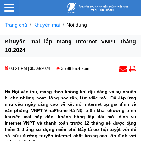
Trang chủ
Khuyến mại
Nội dung
Khuyến mại lắp mạng Internet VNPT tháng
10.2024
03:21 PM
|
30/09/2024
3,798 lượt xem
Hà Nội vào thu, mang theo không khí dịu dàng và sự chuẩn
bị cho những hoạt động học tập, làm việc mới. Để đáp ứng
nhu cầu ngày càng cao về kết nối internet tại gia đình và
văn phòng, VNPT VinaPhone Hà Nội triển khai chương trình
khuyến mại hấp dẫn, khách hàng lắp đặt mới dịch vụ
internet VNPT và thanh toán trước 12 tháng sẽ được tặng
thêm 1 tháng sử dụng miễn phí. Đây là cơ hội tuyệt vời để
sở hữu đường truyền internet chất lượng cao, ổn định với