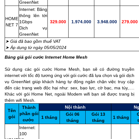
GreenNet
Internet: Băng
thông lên tới
HOME
1Gbps
329.000
1.974.000
3.948.000
279.000
NET 7
Dịch vụ
GreenNet
➤ Giá đã bao gồm thuế VAT
➤ Áp dụng từ ngày 05/05/2024
Bảng giá gói cước Internet Home Mesh
Sử dụng các gói cước Home Mesh, bạn sẽ có đường truyền
internet với tốc độ tương ứng với gói cước đã lựa chọn và gói dịch
vụ GreenNet giúp khách hàng tự động ngăn chặn việc truy cập
đến các trang web độc hại như: sex, bạo lực, cờ bạc, ma túy,….
Khác với gói Home Net, ngoài Modem wifi bạn sẽ được trang bị
thêm wifi Mesh.
Nội thành
Ng
Thành
Tên
phần gói
Gói 06
Gói 13
gói
1 tháng
1 tháng
cước
tháng
tháng
Internet:
100