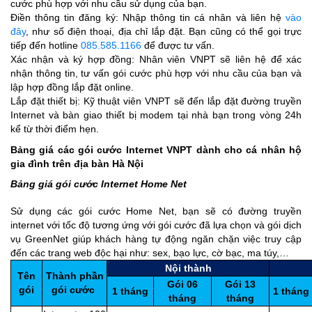
cước phù hợp với nhu cầu sử dụng của bạn.
Điền thông tin đăng ký: Nhập thông tin cá nhân và liên hệ
vào
đây
, như số điện thoại, địa chỉ lắp đặt. Bạn cũng có thể gọi trực
tiếp đến hotline
085.585.1166
để được tư vấn.
Xác nhận và ký hợp đồng: Nhân viên VNPT sẽ liên hệ để xác
nhận thông tin, tư vấn gói cước phù hợp với nhu cầu của bạn và
lập hợp đồng lắp đặt online.
Lắp đặt thiết bị: Kỹ thuật viên VNPT sẽ đến lắp đặt đường truyền
Internet và bàn giao thiết bị modem tại nhà bạn trong vòng 24h
kể từ thời điểm hẹn.
Bảng giá các gói cước Internet VNPT dành cho cá nhân hộ
gia đình trên địa bàn Hà Nội
Bảng giá gói cước Internet Home Net
Sử dụng các gói cước Home Net, bạn sẽ có đường truyền
internet với tốc độ tương ứng với gói cước đã lựa chọn và gói dịch
vụ GreenNet giúp khách hàng tự động ngăn chặn việc truy cập
đến các trang web độc hại như: sex, bạo lực, cờ bạc, ma túy,…
Nội thành
Tên
Thành phần
Gói 06
Gói 13
gói
gói cước
1 tháng
1 tháng
tháng
tháng