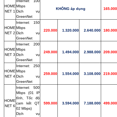
Internet: 100
HOME
Mbps
KHÔNG áp dụng
165.000
NET 1
Dịch vụ
GreenNet
Internet: 150
HOME
Mbps
220.000
1.320.000
2.640.000
180.000
NET 2
Dịch vụ
GreenNet
Internet: 200
HOME
Mbps
249.000
1.494.000
2.988.000
209.000
NET 3
Dịch vụ
GreenNet
Internet: 250
HOME
Mbps
259.000
1.554.000
3.108.000
219.000
NET 4
Dịch vụ
GreenNet
Internet: 500
Mbps (01 IP
tĩnh, Tốc độ
HOME
cam kết QT
599.000
3.594.000
7.188.000
499.000
NET 6
02 Mbps)
Dịch vụ