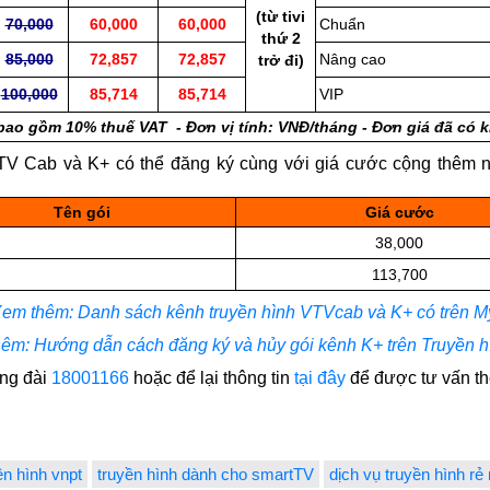
(từ tivi
70,000
60,000
60,000
Chuẩn
thứ 2
85,000
72,857
72,857
Nâng cao
trở đi)
100,000
85,714
85,714
VIP
bao gồm 10% thuế VAT - Đơn vị tính: VNĐ/tháng - Đơn giá đã có 
 Cab và K+ có thể đăng ký cùng với giá cước cộng thêm nh
Tên gói
Giá cước
38,000
113,700
em thêm: Danh sách kênh truyền hình VTVcab và K+ có trên 
êm: Hướng dẫn cách đăng ký và hủy gói kênh K+ trên Truyền 
ổng đài
18001166
hoặc để lại thông tin
tại đây
để được tư vấn t
ền hình vnpt
truyền hình dành cho smartTV
dịch vụ truyền hình rẻ