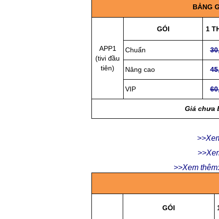
BẢNG G
GÓI
1 T
APP1
Chuẩn
30
(tivi đầu
tiên)
Nâng cao
45
VIP
60
Giá chưa 
>>Xem
>>Xem
>>Xem thêm: 
GÓI