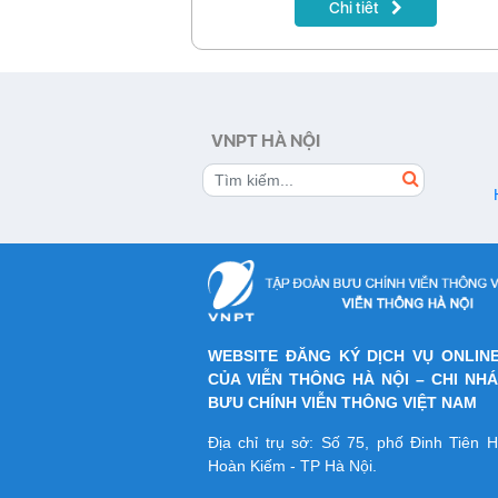
Chi tiết
2026 (AFF Cup 2026) – giải đấu được 
hâm mộ bóng đá Việt Nam mong chờ 
trong năm. Bên cạnh đó là nhiều giải
quốc tế hấp dẫn, gameshow đình đám v
bộ phim phát song song với nước ngoài,
MyTV tiếp tục khẳng định vị thế là nền
giải trí hàng đầu dành cho mọi gia đình.
VNPT HÀ NỘI
WEBSITE ĐĂNG KÝ DỊCH VỤ ONLIN
CỦA VIỄN THÔNG HÀ NỘI – CHI NH
BƯU CHÍNH VIỄN THÔNG VIỆT NAM
Địa chỉ trụ sở: Số 75, phố Đinh Tiên
Hoàn Kiếm - TP Hà Nội.