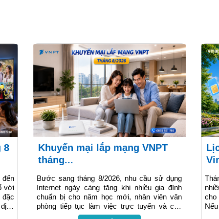
Khuyến mại lắp mạng VNPT
Lịch khuyến mại nạp thẻ
tháng...
Vi
 đến
Bước sang tháng 8/2026, nhu cầu sử dụng
Thán
ổ với
Internet ngày càng tăng khi nhiều gia đình
nhiề
h đặc
chuẩn bị cho năm học mới, nhân viên văn
cho
 địch
phòng tiếp tục làm việc trực tuyến và các
Nếu 
 Cup
thiết bị thông minh trong gia đình trở nên phổ
gói 