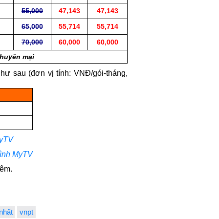
55,000
47,143
47,143
65,000
55,714
55,714
70,000
60,000
60,000
khuyến mại
ư sau (đơn vị tính: VNĐ/gói-tháng,
MyTV
hình MyTV
hêm.
 nhất
vnpt