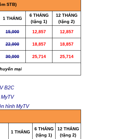
ồm STB)
6 THÁNG
12 THÁNG
1 THÁNG
(tặng 1)
(tặng 2)
15,000
12,857
12,857
22,000
18,857
18,857
30,000
25,714
25,714
khuyến mại
TV B2C
h MyTV
yền hình MyTV
6 THÁNG
12 THÁNG
1 THÁNG
(tặng 1)
(tặng 2)