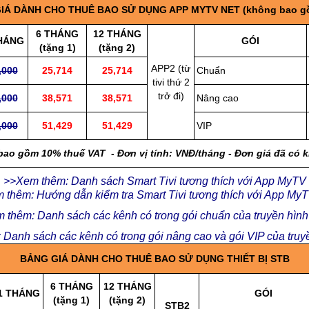
IÁ DÀNH CHO THUÊ BAO SỬ DỤNG APP MYTV NET (không bao g
6 THÁNG
12 THÁNG
HÁNG
GÓI
(tặng 1)
(tặng 2)
APP2 (từ
,000
25,714
25,714
Chuẩn
tivi thứ 2
trở đi)
,000
38,571
38,571
Nâng cao
,000
51,429
51,429
VIP
bao gồm 10% thuế VAT - Đơn vị tính: VNĐ/tháng - Đơn giá đã có 
>>Xem thêm: Danh sách Smart Tivi tương thích với App MyTV
 thêm: Hướng dẫn kiểm tra Smart Tivi tương thích với App My
 thêm: Danh sách các kênh có trong gói chuẩn của truyền hìn
Danh sách các kênh có trong gói nâng cao và gói VIP của tru
BẢNG GIÁ DÀNH CHO THUÊ BAO SỬ DỤNG THIẾT BỊ STB
6 THÁNG
12 THÁNG
1 THÁNG
GÓI
(tặng 1)
(tặng 2)
STB2