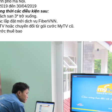
nh phố Hà Nội.
2019 đến 30/04/2019
g thời các điều kiện sau:
ách sạn 3* trở xuống.
 lắp đặt mới dịch vụ FiberVNN.
TV hoặc chuyển đổi từ gói cước MyTV cũ.
ước thuê bao