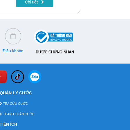
Chi tiết
 khoản, hãy lưu ngay lịch khuyến mại
aPhone tháng 8/2026 dưới đây để nhận
 nhiều ưu đãi nhất.
Điều khoản
ĐƯỢC CHỨNG NHẬN
QUẢN LÝ CƯỚC
TRA CỨU CƯỚC
THANH TOÁN CƯỚC
TIỆN ÍCH