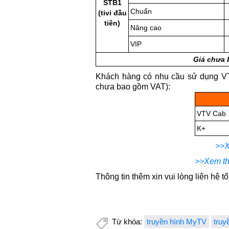
STB1
Chuẩn
(tivi đầu
tiên)
Nâng cao
VIP
Giá chưa 
Khách hàng có nhu cầu sử dụng VTV
chưa bao gồm VAT):
VTV Cab
K+
>>X
>>Xem th
Thông tin thêm xin vui lòng liên hệ t
Từ khóa:
truyền hình MyTV
truy