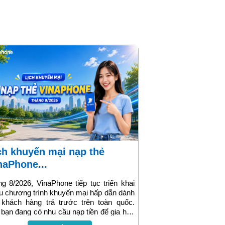
naPhone...
g 8/2026, VinaPhone tiếp tục triển khai
u chương trình khuyến mại hấp dẫn dành
 khách hàng trả trước trên toàn quốc.
bạn đang có nhu cầu nạp tiền để gia hạn
cước, đăng ký data, gọi thoại hay tích lũy