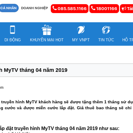
CÁ NHÂN
DOANH NGHIỆP
085.585.1166
18001166
Tải
DI ĐỘNG
KHUYẾN MẠI HOT
MY VNPT
TIN TỨC
HỖ T
nh MyTV tháng 04 năm 2019
em
i truyền hình MyTV khách hàng sẽ được tặng thêm 1 tháng sử dụn
áng cước và được miễn cước lắp đặt. Giá thuê bao tháng sẽ chỉ
 lắp đặt truyền hình MyTV tháng 04 năm 2019 như sau: