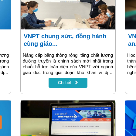
VNPT chung sức, đồng hành
VNPT E-Learning - giải pháp
cùng giáo...
an.
lượng
Nâng cấp băng thông rộng, tăng chất lượng
Học 
trong
đường truyền là chính sách mới nhất trong
thàn
ngành
chuỗi hỗ trợ toàn diện của VNPT với ngành
bệnh
 dịch
giáo dục trong giai đoạn khó khăn vì dịch
ngh
Covid-19.
viên
Chi tiết
sự 
tuy
đánh