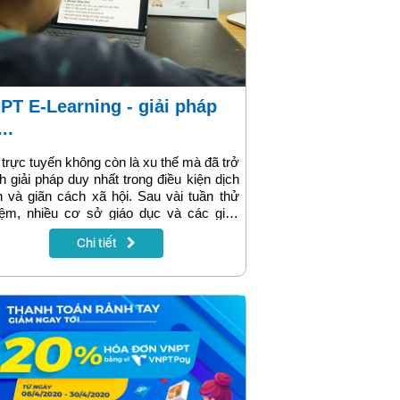
..
trực tuyến không còn là xu thế mà đã trở
h giải pháp duy nhất trong điều kiện dịch
 và giãn cách xã hội. Sau vài tuần thử
iệm, nhiều cơ sở giáo dục và các giáo
 đã có đủ thực tế để đánh giá hiệu quả và
Chi tiết
tiện lợi của các phần mềm học trực
ến. Trong đó, VNPT E-Learning được
 giá cao bởi tính ổn định và tiện lợi.