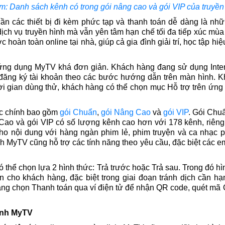
: Danh sách kênh có trong gói nâng cao và gói VIP của truyề
cần các thiết bị đi kèm phức tạp và thanh toán dễ dàng là n
ịch vụ truyền hình mà vẫn yên tâm hạn chế tối đa tiếp xúc mùa
c hoàn toàn online tại nhà, giúp cả gia đình giải trí, học tập h
g ứng dụng MyTV khá đơn giản. Khách hàng đang sử dụng Inter
 đăng ký tài khoản theo các bước hướng dẫn trên màn hình. 
hời gian dùng thử, khách hàng có thể chọn mục Hỗ trợ trên ứng
ớc chính bao gồm
gói Chuẩn
,
gói Nâng Cao
và
gói VIP
. Gói Chu
Cao và gói VIP có số lượng kênh cao hơn với 178 kênh, riêng
o nội dung với hàng ngàn phim lẻ, phim truyện và ca nhạc p
h MyTV cũng hỗ trợ các tính năng theo yêu cầu, đặc biệt các e
 thể chọn lựa 2 hình thức: Trả trước hoặc Trả sau. Trong đó hì
n cho khách hàng, đặc biệt trong giai đoạn tránh dịch cần hạn
hàng chọn Thanh toán qua ví điện tử để nhận QR code, quét m
hình MyTV