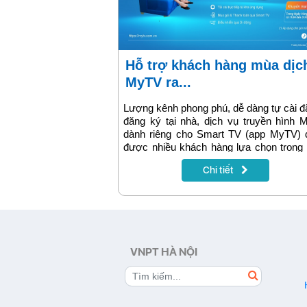
Hỗ trợ khách hàng mùa dịch,
MyTV ra...
Lượng kênh phong phú, dễ dàng tự cài đ
đăng ký tại nhà, dịch vụ truyền hình
dành riêng cho Smart TV (app MyTV) 
được nhiều khách hàng lựa chọn trong
dịch. Mới đây nhất, ứng dụng MyTV tiế
Chi tiết
cập nhật tiện ích thanh toán trả trước on
khuyến mại 50% cho khách hàng mua
trong Ngày Vàng.
VNPT HÀ NỘI