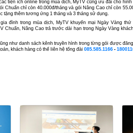
c tiện ích online trong mùa dịch, MyTV cũng ưu đãi cho hình 
 Chuẩn chỉ còn 40.000đ/tháng và gói Nâng Cao chỉ còn 55.000
c tặng thêm tương ứng 1 tháng và 3 tháng sử dụng.
c gia đình trong mùa dịch, MyTV khuyến mại Ngày Vàng thứ
TV Chuẩn, Nâng Cao trả trước dài hạn trong Ngày Vàng khá
cũng như danh sách kênh truyền hình trong từng gói được đăng tải
 toán, khách hàng có thể liên hệ tổng đài
085.585.1166
-
180011