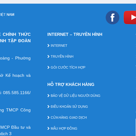
E CHÍNH THỨC
INTERNET – TRUYỀN HÌNH
ÁNH TẬP ĐOÀN
INTERNET
TRUYỀN HÌNH
 Hoàng - Phường
GÓI CƯỚC TÍCH HỢP
ở Kế hoạch và
HỖ TRỢ KHÁCH HÀNG
ại
085.585.1166/
BẢO VỆ DỮ LIỆU NGƯỜI DÙNG
ĐIỀU KHOẢN SỬ DỤNG
àng TMCP Công
CỬA HÀNG GIAO DỊCH
TMCP Ðầu tư và
MẪU HỢP ĐỒNG
dịch 3