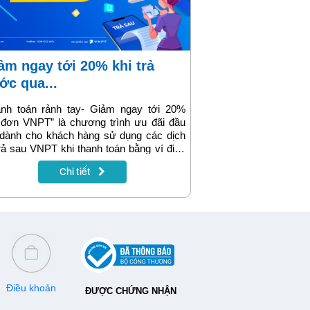
ớc qua...
anh toán rảnh tay- Giảm ngay tới 20%
 đơn VNPT” là chương trình ưu đãi đầu
 dành cho khách hàng sử dụng các dịch
rả sau VNPT khi thanh toán bằng ví điện
VNPT Pay. Giờ đây chỉ cần ngồi nhà,
Chi tiết
g cần đi xa vẫn nhận được quà lại không
ước. Đừng bỏ lỡ nhé!
Điều khoản
ĐƯỢC CHỨNG NHẬN