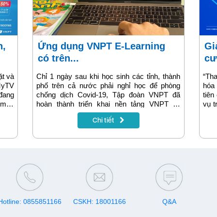
Ứng dụng VNPT E-Learning
Giảm ngay tới 20% khi trả
có trên...
cư
ặt và
Chỉ 1 ngày sau khi học sinh các tỉnh, thành
“Th
 MyTV
phố trên cả nước phải nghỉ học để phòng
hóa
đang
chống dịch Covid-19, Tập đoàn VNPT đã
tiên
 mùa
hoàn thành triển khai nền tảng VNPT E-
vụ t
p tục
Learning tại trường Tiểu học và Trung học cơ
tử 
Chi tiết
line,
sở Archimedes (Hà Nội) và một số trường
chẳn
 gói
trên địa bàn Hà Nội. Tuy nhiên, đến thời điểm
nợ c
này, đã hàng trăm trường học với hàng triệu
học sinh cả nước đã sử dụng ứng dụng này
như một công cụ giảng dạy và học trực tuyến
trong mùa dịch bệnh.
Hotline: 0855851166
CSKH: 18001166
Q&A