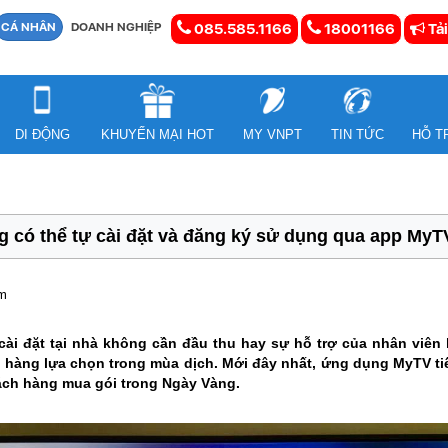
CÁ NHÂN
DOANH NGHIỆP
085.585.1166
18001166
Tải
DI ĐỘNG
KHUYẾN MẠI HOT
MY VNPT
TIN TỨC
HỖ T
 có thể tự cài đặt và đăng ký sử dụng qua app MyT
em
ài đặt tại nhà không cần đầu thu hay sự hỗ trợ của nhân viên 
àng lựa chọn trong mùa dịch. Mới đây nhất, ứng dụng MyTV tiếp
ách hàng mua gói trong Ngày Vàng.