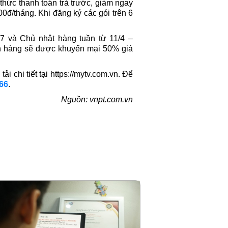
thức thanh toán trả trước, giảm ngay
đ/tháng. Khi đăng ký các gói trên 6
 7 và Chủ nhật hàng tuần từ 11/4 –
ch hàng sẽ được khuyến mại 50% giá
 chi tiết tại https://mytv.com.vn. Để
66
.
Nguồn: vnpt.com.vn