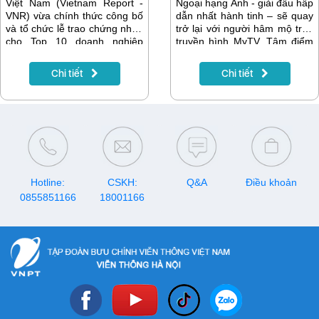
Việt Nam (Vietnam Report -
Ngoại hạng Anh - giải đấu hấp
VNR) vừa chính thức công bố
dẫn nhất hành tinh – sẽ quay
và tổ chức lễ trao chứng nhận
trở lại với người hâm mộ trên
cho Top 10 doanh nghiệp
truyền hình MyTV. Tâm điểm
công nghệ uy tín năm 2023,
sẽ là cuộc đại chiến giữa 2
VNPT và các thương hiệu
“gã khổng lồ” Chelsea và
Chi tiết
Chi tiết
VinaPhone, Technology đều
Liverpool. Fan hâm mộ không
có trong các hạng mục bình
thể bỏ lỡ mùa giải mới Ngoại
chọn ở những vị trí top đầu.
hạng Anh trực tiếp và độc
quyền trên chùm kênh K+
Truyền hình MyTV.
Hotline:
CSKH:
Q&A
Điều khoản
0855851166
18001166