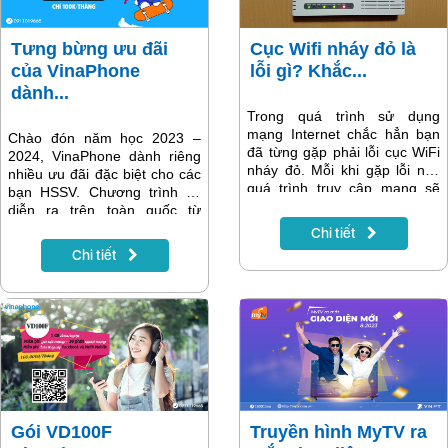
Tưng bừng ưu đãi
Cục Wifi nháy đỏ là
của VinaPhone
lỗi gì? Khắc...
dành...
Trong quá trình sử dụng
mạng Internet chắc hẳn bạn
Chào đón năm học 2023 –
đã từng gặp phải lỗi cục WiFi
2024, VinaPhone dành riêng
nháy đỏ. Mỗi khi gặp lỗi này
nhiều ưu đãi đặc biệt cho các
quá trình truy cập mạng sẽ
bạn HSSV. Chương trình sẽ
gián đoạn. Vậy cụ thể Cục
diễn ra trên toàn quốc từ
WiFi nháy đỏ là lỗi gì? Nguyên
01/08 – 31/10/2023 với nhiều
Chi tiết
nhân lỗi là do đâu? Cách khắc
hoạt động hấp dẫn và quà
Chi tiết
phục như thế nào?
tặng giá trị.
Gói VD100F
Truyền hình MyTV ra