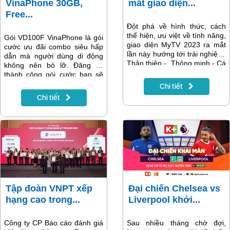
VinaPhone 30GB,
mắt giao diện...
Free...
Đột phá về hình thức, cách
thể hiện, ưu việt về tính năng,
Gói VD100F VinaPhone là gói
giao diện MyTV 2023 ra mắt
cước ưu đãi combo siêu hấp
lần này hướng tới trải nghiệm:
dẫn mà người dùng di động
Thân thiện - Thông minh - Cá
không nên bỏ lỡ. Đăng ký
nhân hóa.
thành công gói cước bạn sẽ
được nhận ngay 30GB tốc độ
Chi tiết
cao, được miễn phí gọi và
Chi tiết
Facebook không giới hạn chỉ
100k/tháng.
Tập đoàn VNPT xếp
Đại chiến Chelsea vs
hạng cao trong...
Liverpool khởi...
Công ty CP Báo cáo đánh giá
Sau nhiều tháng chờ đợi,