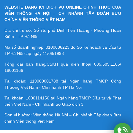
WEBSITE ĐĂNG KÝ DỊCH VỤ ONLINE CHÍNH THỨC CỦA
VIỄN THÔNG HÀ NỘI – CHI NHÁNH TẬP ĐOÀN BƯU
CHÍNH VIỄN THÔNG VIỆT NAM
Địa chỉ trụ sở: Số 75, phố Đinh Tiên Hoàng - Phường Hoàn
Kiếm - TP Hà Nội.
Mã số doanh nghiệp:
0100686223
do Sở Kế hoạch và Đầu tư
TP.Hà Nội cấp ngày 11/08/1998
Tổng đài bán hàng/CSKH qua điện thoại
085.585.1166/
18001166
Tài khoản:
119000001788
tại Ngân hàng TMCP Công
Thương Việt Nam - Chi nhánh TP Hà Nội
Tài khoản:
1600114156
tại Ngân hàng TMCP Ðầu tư và Phát
triển Việt Nam - Chi nhánh Sở Giao dịch 3
Đơn vị hưởng: Viễn thông Hà Nội – Chi nhánh Tập đoàn Bưu
chính Viễn thông Việt Nam