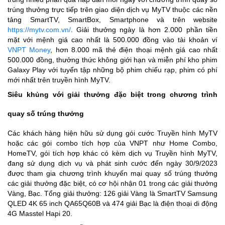
trúng thưởng trực tiếp trên giao diện dịch vụ MyTV thuộc các nền
tảng SmartTV, SmartBox, Smartphone và trên website
https://mytv.com.vn/
. Giải thưởng ngày là hơn 2.000 phần tiền
mặt với mệnh giá cao nhất là 500.000 đồng vào tài khoản ví
VNPT Money
, hơn 8.000 mã thẻ điện thoại mệnh giá cao nhất
500.000 đồng, thưởng thức không giới hạn và miễn phí kho phim
Galaxy Play với tuyển tập những bộ phim chiếu rạp, phim có phí
mới nhất trên truyền hình MyTV.
Siêu khủng với giải thưởng đặc biệt trong chương trình
quay số trúng thưởng
Các khách hàng hiện hữu sử dụng gói cước Truyền hình MyTV
hoặc các gói combo tích hợp của VNPT như Home Combo,
HomeTV, gói tích hợp khác có kèm dịch vụ Truyền hình MyTV,
đang sử dụng dịch vụ và phát sinh cước đến ngày 30/9/2023
được tham gia chương trình khuyến mại quay số trúng thưởng
các giải thưởng đặc biệt, có cơ hội nhận 01 trong các giải thưởng
Vàng, Bạc. Tổng giải thưởng: 126 giải Vàng là SmartTV Samsung
QLED 4K 65 inch QA65Q60B và 474 giải Bạc là điện thoại di động
4G Masstel Hapi 20.