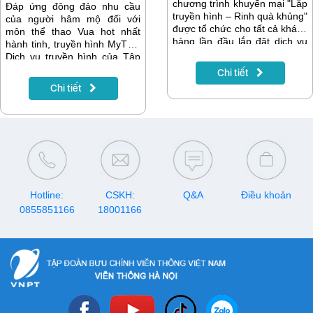
chương trình khuyến mại "Lắp
Đáp ứng đông đảo nhu cầu
truyền hình – Rinh quà khủng"
của người hâm mộ đối với
được tổ chức cho tất cả khách
môn thể thao Vua hot nhất
hàng lần đầu lắp đặt dịch vụ
hành tinh, truyền hình MyTV -
trong tháng 6/2019 tại 2 thành
Dịch vụ truyền hình của Tập
phố lớn là Hà Nội và TP. Hồ
đoàn Viễn thông hàng đầu tại
Chi tiết
Chí Minh. Tại đây, 3 khách
Việt Nam – VNPT đã đạt được
Chi tiết
hàng may mắn đã được xác
thỏa thuận chính thức sở hữu
định trúng các giải thưởng giá
bản quyền phát sóng tất cả
trị từ chương trình.
các trận đấu trong khuôn khổ
Cúp ICC 2019 sẽ diễn ra từ
ngày 17/07/2019 đến
10/08/2019 sắp tới
Hotline:
CSKH:
Q&A
Điều khoản
0855851166
18001166