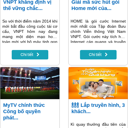
VNPT khẳng định vị
Giải mã sức hút gói
thế vững chắc...
Home mới của...
So với thời điểm năm 2014 khi
HOME là gói cước Internet
mới bắt đầu công cuộc tái cơ
mới nhất của Tập đoàn Bưu
cấu, VNPT hôm nay đang
chính Viễn thông Việt Nam
mang một diện mạo hoàn
VNPT. Gói cước này tích hợp
toàn mới với bộ máy tinh gọn
Internet cáp quang và truyền
hơn, lực lượng lao động trẻ
hình theo tiêu chuẩn chất
trung và năng động hơn, sản
lượng mới.
Chi tiết
Chi tiết
phẩm dịch vụ đáp ứng được
nhu cầu phát triển kinh tế - xã
hội.
MyTV chính thức
🍾🍾🍾 Lắp truyền hình, 3
Công bố quyền
khách...
phát...
Kì quay thưởng đầu tiên của