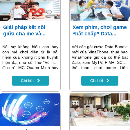
Giải pháp kết nối
Xem phim, chơi game
giữa cha mẹ và...
“bất chấp” Data...
Nỗi sợ không hiểu con hay
Với các gói cước Data Bundle
con mê chơi điện tử là nỗi
mới của VinaPhone, thuê bao
niềm của không ít phụ huynh
VinaPhone giờ đã có thể bật
hiện đại như cô Thư “Về nhà
Zalo, xem MyTV, FIM+, SCTV
đi con”, MC Quang Minh hay
thể thao, chơi game Liên
Hiếu Orion... Tuy nhiên, thay
quân … không giới hạn
vì cấm đoán, nhiều người
3G/4G. Người dùng còn có
Chi tiết
Chi tiết
chọn giải pháp dung hòa cùng
thêm 4GB – 6GB tốc độ cao
con chơi, trở thành người bạn
mỗi tháng với giá cước chỉ từ
của con sau khi lắp đặt gói
79.000đ.
cước VNPT HOME tích hợp
đủ 3 dịch vụ.