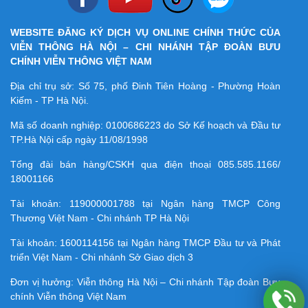
WEBSITE ĐĂNG KÝ DỊCH VỤ ONLINE CHÍNH THỨC CỦA
VIỄN THÔNG HÀ NỘI – CHI NHÁNH TẬP ĐOÀN BƯU
CHÍNH VIỄN THÔNG VIỆT NAM
Địa chỉ trụ sở: Số 75, phố Đinh Tiên Hoàng - Phường Hoàn
Kiếm - TP Hà Nội.
Mã số doanh nghiệp:
0100686223
do Sở Kế hoạch và Đầu tư
TP.Hà Nội cấp ngày 11/08/1998
Tổng đài bán hàng/CSKH qua điện thoại
085.585.1166/
18001166
Tài khoản:
119000001788
tại Ngân hàng TMCP Công
Thương Việt Nam - Chi nhánh TP Hà Nội
Tài khoản:
1600114156
tại Ngân hàng TMCP Ðầu tư và Phát
triển Việt Nam - Chi nhánh Sở Giao dịch 3
Đơn vị hưởng: Viễn thông Hà Nội – Chi nhánh Tập đoàn Bưu
chính Viễn thông Việt Nam