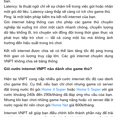
bạn.
Latency: là thuật ngữ chỉ về sự chậm trễ trong việc gửi hoặc nhận
một gói dữ liệu. Latency càng thấp sẽ càng có ích cho game thủ.
Ping: là một biện pháp kiểm tra kết nối internet của bạn.
Gói internet băng thông cao cho phép các game thủ chuyên
nghiệp tải xuống trò chơi một cách nhanh chóng, chuyển lượng
dữ liệu khổng lồ, trò chuyện với đồng đội trong thời gian thực và
phát trực tiếp trò chơi — tất cả cùng một lúc mà không ảnh
hưởng đến hiệu suất trong trò chơi.
Kết nối internet được chia sẻ có thể làm tăng tốc độ ping trong
thời gian có lượng truy cập lớn. Các gói internet chuyên dụng
VNPT không chia sẻ băng thông.
Gói cước internet VNPT nào dành cho game thủ?
Hiện tại VNPT cung cấp nhiều gói cước internet tốc độ cao dành
cho game thủ. Cụ thể, nếu bạn chỉ chơi nhưng game có server
đặt trong nước thì gói
Home 4 Super
hoặc
Home 5 Super
với giá
cước khoảng 240k đến 290k/tháng đã đáp ứng nhu cầu của bạn.
Nhưng khi bạn chơi những game hạng nặng hoặc có server đặt ở
nước ngoài thì nên chọn gói
Home Net
giá 800k/tháng.
Internet VNPT sẽ giúp bạn điều chỉnh bốn thành phần này để trải