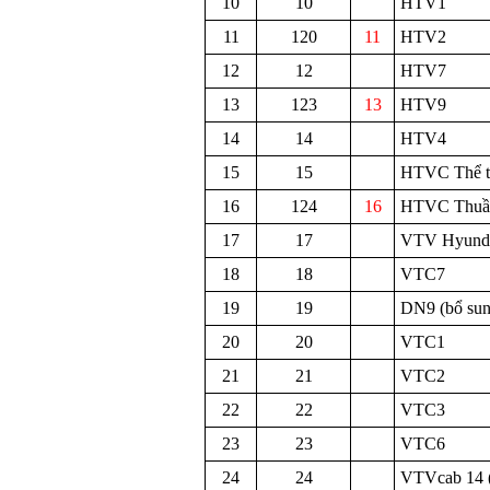
10
10
HTV1
11
120
11
HTV2
12
12
HTV7
13
123
13
HTV9
14
14
HTV4
15
15
HTVC Thể t
16
124
16
HTVC Thuần
17
17
VTV Hyund
18
18
VTC7
19
19
DN9 (bổ sun
20
20
VTC1
21
21
VTC2
22
22
VTC3
23
23
VTC6
24
24
VTVcab 14 (