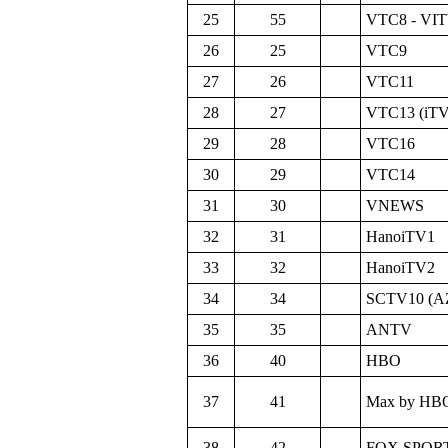
25
55
VTC8 - VI
26
25
VTC9
27
26
VTC11
28
27
VTC13 (iTV
29
28
VTC16
30
29
VTC14
31
30
VNEWS
32
31
HanoiTV1
33
32
HanoiTV2
34
34
SCTV10 (A
35
35
ANTV
36
40
HBO
37
41
Max by HB
38
42
FOX SPOR