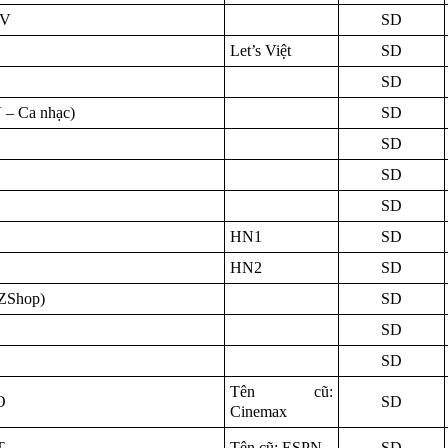
TV
SD
Let’s Việt
SD
SD
 – Ca nhạc)
SD
SD
SD
SD
HN1
SD
HN2
SD
ZShop)
SD
SD
SD
Tên cũ:
O
SD
Cinemax
T
Tên cũ: ESPN
SD