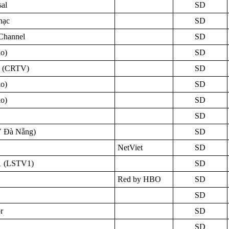
sal
SD
hạc
SD
Channel
SD
o)
SD
 (CRTV)
SD
o)
SD
o)
SD
SD
 Đà Nẵng)
SD
NetViet
SD
1 (LSTV1)
SD
Red by HBO
SD
SD
r
SD
SD