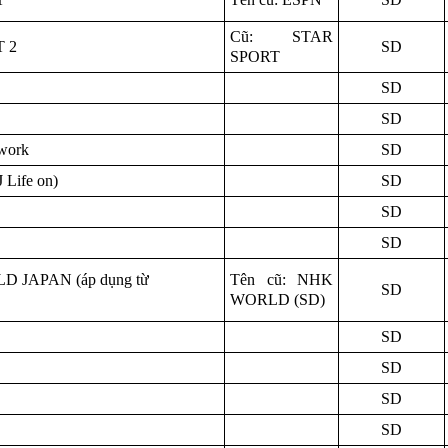
Cũ: STAR
T 2
SD
SPORT
SD
SD
work
SD
Life on)
SD
SD
SD
 JAPAN (áp dụng từ
Tên cũ: NHK
SD
WORLD (SD)
SD
SD
SD
SD