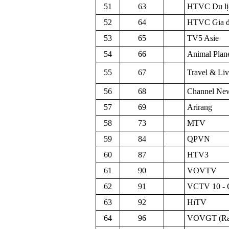
51
63
HTVC Du lị
52
64
HTVC Gia đ
53
65
TV5 Asie
54
66
Animal Plan
55
67
Travel & Liv
56
68
Channel New
57
69
Arirang
58
73
MTV
59
84
QPVN
60
87
HTV3
61
90
VOVTV
62
91
VCTV 10 -
63
92
HiTV
64
96
VOVGT (Ra