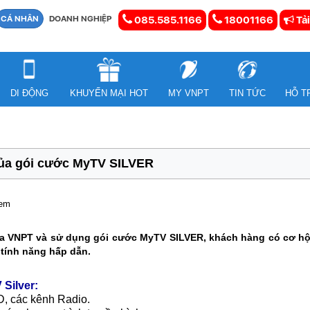
CÁ NHÂN
DOANH NGHIỆP
085.585.1166
18001166
Tải
DI ĐỘNG
KHUYẾN MẠI HOT
MY VNPT
TIN TỨC
HỖ T
của gói cước MyTV SILVER
xem
ủa VNPT và sử dụng gói cước MyTV SILVER, khách hàng có cơ hội
 tính năng hấp dẫn.
 Silver:
D, các kênh Radio.