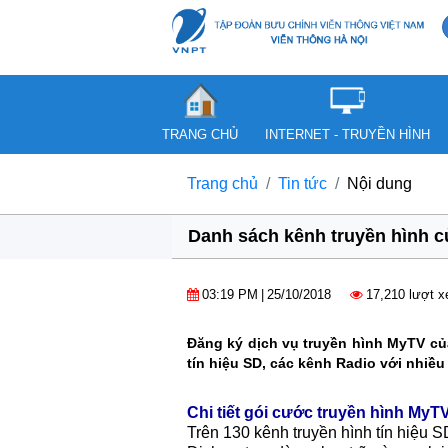
TRANG CHỦ
INTERNET - TRUYỀN HÌNH
Trang chủ
Tin tức
Nội dung
Danh sách kênh truyền hình 
03:19 PM
|
25/10/2018
17,210 lượt 
Đăng ký dịch vụ truyền hình MyTV c
tín hiệu SD, các kênh Radio với nhiều
Chi tiết gói cước truyền hình MyTV
Trên 130 kênh truyền hình tín hiệu S