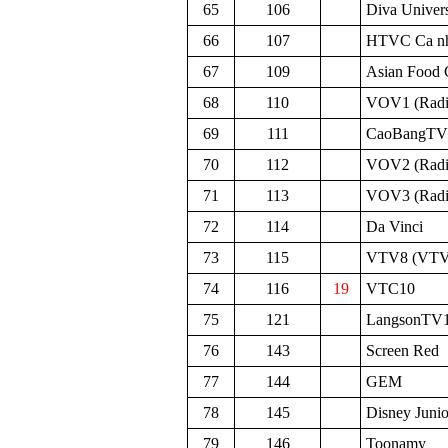
65
106
Diva Univer
66
107
HTVC Ca n
67
109
Asian Food 
68
110
VOV1 (Radi
69
111
CaoBangTV
70
112
VOV2 (Radi
71
113
VOV3 (Radi
72
114
Da Vinci
73
115
VTV8 (VTV
74
116
19
VTC10
75
121
LangsonTV
76
143
Screen Red
77
144
GEM
78
145
Disney Junio
79
146
Toonamy