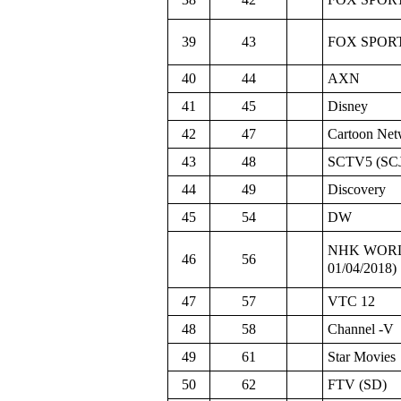
39
43
FOX SPOR
40
44
AXN
41
45
Disney
42
47
Cartoon Net
43
48
SCTV5 (SCJ 
44
49
Discovery
45
54
DW
NHK WORLD
46
56
01/04/2018)
47
57
VTC 12
48
58
Channel -V
49
61
Star Movies
50
62
FTV (SD)