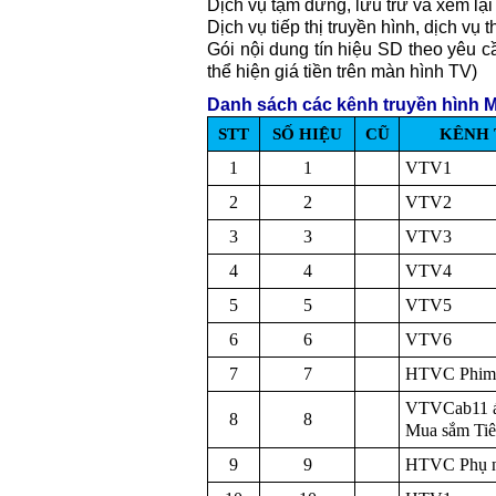
Dịch vụ tạm dừng, lưu trữ và xem lại
Dịch vụ tiếp thị truyền hình, dịch vụ t
Gói nội dung tín hiệu SD theo yêu c
thể hiện giá tiền trên màn hình TV)
Danh sách các kênh truyền hình M
STT
SỐ HIỆU
CŨ
KÊNH 
1
1
VTV1
2
2
VTV2
3
3
VTV3
4
4
VTV4
5
5
VTV5
6
6
VTV6
7
7
HTVC Phim
VTVCab11 á
8
8
Mua sắm Tiê
9
9
HTVC Phụ 