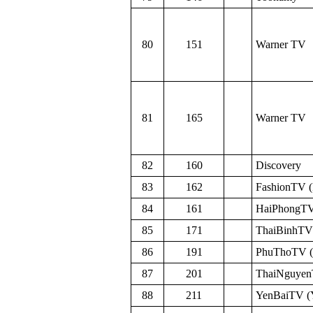
80
151
Warner TV
81
165
Warner TV
82
160
Discovery
83
162
FashionTV 
84
161
HaiPhongTV
85
171
ThaiBinhTV
86
191
PhuThoTV 
87
201
ThaiNguyen
88
211
YenBaiTV 