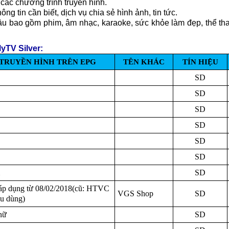
 các chương trình truyền hình.
hông tin cần biết, dịch vụ chia sẻ hình ảnh, tin tức.
ầu bao gồm phim, âm nhạc, karaoke, sức khỏe làm đẹp, thể thao
yTV Silver:
TRUYỀN HÌNH TRÊN EPG
TÊN KHÁC
TÍN HIỆU
SD
SD
SD
SD
SD
SD
SD
p dụng từ 08/02/2018(cũ: HTVC
VGS Shop
SD
u dùng)
nữ
SD