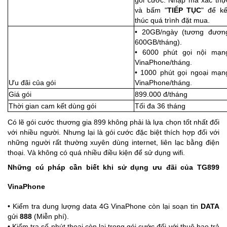
gói cước. Nhập mã xác thự
và bấm "
TIẾP TỤC
" để kế
thúc quá trình đặt mua.
• 20GB/ngày (tương đươn
600GB/tháng).
• 6000 phút gọi nội mạn
VinaPhone/tháng.
• 1000 phút gọi ngoại mạn
Ưu đãi của gói
VinaPhone/tháng.
Giá gói
899.000 đ/tháng
Thời gian cam kết dùng gói
Tối đa 36 tháng
Có lẽ gói cước thương gia 899 không phải là lựa chọn tốt nhất đối
với nhiều người. Nhưng lại là gói cước đặc biệt thích hợp đối với
những người rất thường xuyên dùng internet, liên lạc bằng điện
thoại. Và không có quá nhiều điều kiện để sử dụng wifi.
Những cú pháp cần biết khi sử dụng ưu đãi của TG899
VinaPhone
• Kiểm tra dung lượng data 4G VinaPhone còn lại soạn tin
DATA
gửi
888
(Miễn phí).
• Kiểm tra số phút thoại còn lại trong gói cước đối với thuê bao trả