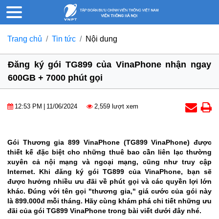
Trang chủ
Tin tức
Nội dung
Đăng ký gói TG899 của VinaPhone nhận ngay
600GB + 7000 phút gọi
12:53 PM
|
11/06/2024
2,559 lượt xem
Gói Thương gia 899 VinaPhone (TG899 VinaPhone) được
thiết kế đặc biệt cho những thuê bao cần liên lạc thường
xuyên cả nội mạng và ngoại mạng, cũng như truy cập
Internet. Khi đăng ký gói TG899 của VinaPhone, bạn sẽ
được hưởng nhiều ưu đãi về phút gọi và các quyền lợi lớn
khác. Đúng với tên gọi "thương gia," giá cước của gói này
là 899.000đ mỗi tháng. Hãy cùng khám phá chi tiết những ưu
đãi của gói TG899 VinaPhone trong bài viết dưới đây nhé.