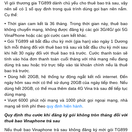
Vì gói thương gia TG899 dành chủ yếu cho thuê bao trà sau, vậy
nên sế có 1 số quy định trong quá trình dùng gọi bạn nên nắm.
Cụ thể:
• Thời gian cam kết là 36 tháng. Trong thời gian này, thuê bao
không chuyển mạng, không được đăng ký các gói 3G/4G/ gói 5G
VinaPhone hoặc các gói cước cam kết khác.
• Gói TG899 sẽ bắt đầu chu kỳ mới (gia hạn) vào ngày 1 Dương
lịch mỗi tháng đối với thuê bao trả sau và bắt đầu chu kỳ mới sau
khi hết 30 ngày đối với thuê bao trả trước. Cước thanh toán sẽ
tính vào hóa đơn thanh toán cuối tháng với nhà mạng nếu đang
dùng trả sau hoặc trừ trực tiếp vào tài khoản chính nếu là thuê
bao trả trước.
• Dùng hết 20GB, hệ thống tự động ngắt kết nối internet. Đến
ngày hôm sau mới có thể sử dụng 20GB của ngày tiếp theo. Nếu
dùng hết 20GB, có thể mua thêm data 4G Vina trà sau để tiếp tục
dùng mạng.
• Vượt 6000 phút nội mạng và 1000 phút gọi ngoại mạng, nhà
mạng sẽ tính phí theo
quy định hiện hành
.
Quy định thu cước khi đăng ký gói không tròn tháng đối với
thuê bao Vinaphone trả sau
Nếu thuê bao Vinaphone trả sau không đăng ký mới gói TG899