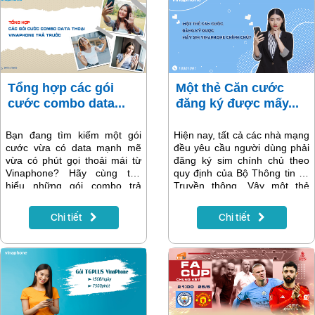
Tham gia ngay gói Thương
gia 699 VinaPhone ngay hôm
nay, để cùng tận hưởng ưu
đãi cùng Vinaphone nhé!
Tổng hợp các gói
Một thẻ Căn cước
cước combo data...
đăng ký được mấy...
Bạn đang tìm kiếm một gói
Hiện nay, tất cả các nhà mạng
cước vừa có data mạnh mẽ
đều yêu cầu người dùng phải
vừa có phút gọi thoải mái từ
đăng ký sim chính chủ theo
Vinaphone? Hãy cùng tìm
quy định của Bộ Thông tin và
hiểu những gói combo trả
Truyền thông. Vậy một thẻ
trước cực hấp dẫn dưới đây
Căn cước có thể đăng ký bao
nhé! Việc chọn lựa gói cước
nhiêu sim VinaPhone chính
Chi tiết
Chi tiết
phù hợp có thể giúp bạn tiết
chủ?
kiệm chi phí và tối ưu hóa trải
nghiệm sử dụng dịch vụ di
động.