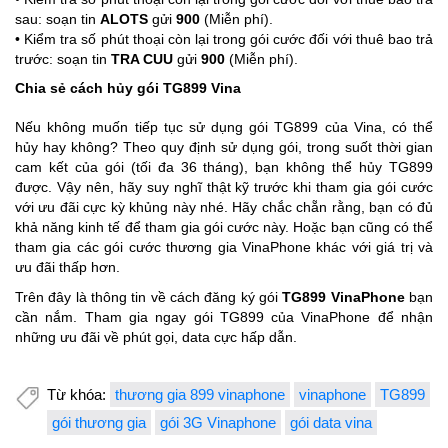
sau: soạn tin
ALOTS
gửi
900
(Miễn phí).
• Kiểm tra số phút thoại còn lại trong gói cước đối với thuê bao trả
trước: soạn tin
TRA CUU
gửi
900
(Miễn phí).
Chia sẻ cách hủy gói TG899 Vina
Nếu không muốn tiếp tục sử dụng gói TG899 của Vina, có thể
hủy hay không? Theo quy định sử dụng gói, trong suốt thời gian
cam kết của gói (tối đa 36 tháng), bạn không thể hủy TG899
được. Vậy nên, hãy suy nghĩ thật kỹ trước khi tham gia gói cước
với ưu đãi cực kỳ khủng này nhé. Hãy chắc chẵn rằng, bạn có đủ
khả năng kinh tế để tham gia gói cước này. Hoặc bạn cũng có thể
tham gia các gói cước thương gia VinaPhone khác với giá trị và
ưu đãi thấp hơn.
Trên đây là thông tin về cách đăng ký gói
TG899 VinaPhone
bạn
cần nắm. Tham gia ngay gói TG899 của VinaPhone để nhận
những ưu đãi về phút gọi, data cực hấp dẫn.
Từ khóa:
thương gia 899 vinaphone
vinaphone
TG899
gói thương gia
gói 3G Vinaphone
gói data vina