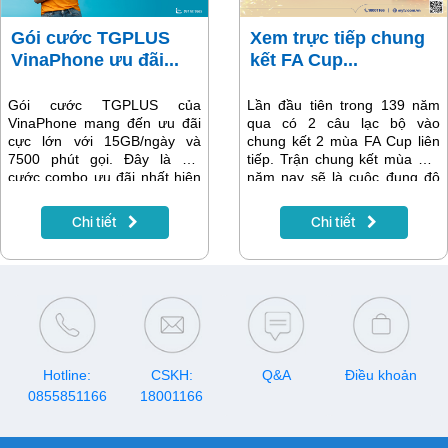
Gói cước TGPLUS
Xem trực tiếp chung
VinaPhone ưu đãi...
kết FA Cup...
Gói cước TGPLUS của
Lần đầu tiên trong 139 năm
VinaPhone mang đến ưu đãi
qua có 2 câu lạc bộ vào
cực lớn với 15GB/ngày và
chung kết 2 mùa FA Cup liên
7500 phút gọi. Đây là gói
tiếp. Trận chung kết mùa giải
cước combo ưu đãi nhất hiện
năm nay sẽ là cuộc đụng độ
nay thuộc nhóm Thương gia
giữa Man City vs Man Utd tại
của VinaPhone. Với TGPLUS,
London, thủ đô nước Anh.
Chi tiết
Chi tiết
bạn có thể thoải mái sử dụng
mạng 4G và gọi nội mạng,
ngoại mạng mà không lo về
chi phí. Đây là sự lựa chọn
hoàn hảo cho những ai có
nhu cầu sử dụng dịch vụ
thường xuyên với mức giá tiết
kiệm nhất. Nếu bạn đang tìm
kiếm một gói cước hấp dẫn,
Hotline:
CSKH:
Q&A
Điều khoản
đừng bỏ qua TGPLUS!
0855851166
18001166