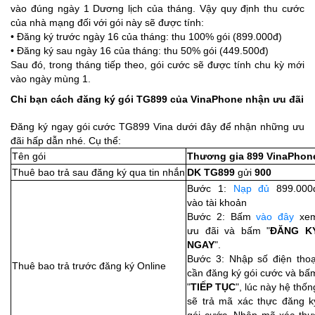
vào đúng ngày 1 Dương lịch của tháng. Vậy quy định thu cước
của nhà mạng đối với gói này sẽ được tính:
• Đăng ký trước ngày 16 của tháng: thu 100% gói (899.000đ)
• Đăng ký sau ngày 16 của tháng: thu 50% gói (449.500đ)
Sau đó, trong tháng tiếp theo, gói cước sẽ được tính chu kỳ mới
vào ngày mùng 1.
Chỉ bạn cách đăng ký gói TG899 của VinaPhone nhận ưu đãi
Đăng ký ngay gói cước TG899 Vina dưới đây để nhận những ưu
đãi hấp dẫn nhé. Cụ thể:
Tên gói
Thương gia 899 VinaPhon
Thuê bao trả sau đăng ký qua tin nhắn
DK TG899
gửi
900
Bước 1:
Nạp đủ
899.000
vào tài khoản
Bước 2: Bấm
vào đây
xe
ưu đãi và bấm "
ĐĂNG K
NGAY
".
Bước 3: Nhập số điện thoạ
Thuê bao trả trước đăng ký Online
cần đăng ký gói cước và bấ
"
TIẾP TỤC
", lúc này hệ thốn
sẽ trả mã xác thực đăng k