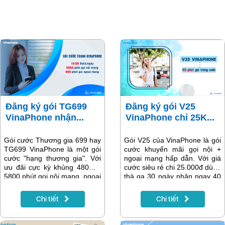
Đăng ký gói TG699
Đăng ký gói V25
VinaPhone nhận...
VinaPhone chỉ 25K...
Gói cước Thương gia 699 hay
Gói V25 của VinaPhone là gói
TG699 VinaPhone là một gói
cước khuyến mãi gọi nội +
cước "hạng thương gia". Với
ngoại mạng hấp dẫn. Với giá
ưu đãi cực kỳ khủng 480GB,
cước siêu rẻ chi 25.000đ dùng
5800 phút gọi nội mạng, ngoại
thà ga 30 ngày nhận ngay 40
mạng mỗi tháng. Để sở hữu
phút gọi liên mạng miền phí
những ưu đãi này của gói
trong nước. Để đăng ký gói
Chi tiết
Chi tiết
TG699, các thuê bao Vina cần
V25 Vina bạn hãy làm theo
thanh toán cho nhà mạng 1
hướng dẫn trong bài viết sau
khoản phí là 699.000đ/ tháng.
nhé.