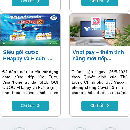
Chi tiết
Chi tiết
của Euro 2020 trên truyền
thể giao tiếp với AMI trên
hình MyTV
website vnpt.com.vn,
shop.vnpt.vn và ứng dụng My
VNPT.
Siêu gói cước
Vnpt pay – thêm tính
FHappy và Flcub -...
năng mới tiếp...
Để đáp ứng nhu cầu sử dụng
Thành lập ngày 26/5/2021
data cùng tiếp lửa Euro,
theo Quyết định của Thủ
VinaPhone ưu đãi SIÊU GÓI
tướng Chính phủ, quỹ Vắc-xin
CƯỚC FHappy và FClub giúp
phòng chống Covid-19 nhanh
bạn thỏa cuồng nhiệt, xem
chóng nhận được sự hưởng
trọn mọi trận cầu yêu thích với
ứng nhiệt liệt của đông đảo
DATA KHỦNG chỉ từ
người dân, tổ chức và doanh
Chi tiết
Chi tiết
40k/tháng
nghiệp trên cả nước. Để tạo
sự thuận tiện cho cộng đồng
khi tham gia việc ủng hộ đầy ý
nghĩa này, mới đây VNPT Pay
đã ra mắt tính năng mới, giúp