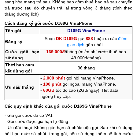
sang hòa mạng trả sau. KHông bao gồm thuê bao trả sau chuyển
trả trước sau đó chuyển trả lại trong vòng 3 tháng (tính theo
tháng dương lịch)
Cách đăng ký gói cước D169G VinaPhone
Tên gói
D169G VinaPhone
Soạn
DK D169G
gửi
888
hoặc ra các
điểm
Đăng ký
giao dịch
gần nhất.
Cước gói/ hạn
169.000đ
/tháng (miễn phí cước thuê bao
sử dụng
49.000đ/tháng)
Thời hạn cam
36 tháng
kết dùng gói
-
2.000 phút
gọi nội mạng VinaPhone.
-
100 phút
gọi ngoại mạng VinaPhone.
Ưu đãi/ tháng
-
60GB
tốc độ cao (2GB/ngày). Hết data
ngừng truy cập.
Các quy định khác của
gói cước D169G VinaPhone
- Giá gói cước đã có VAT.
- Gói cước được gia hạn tự động.
- Ưu đãi thoại: Không giới hạn số phút/cuộc gọi. Sau khi sử dụng
hết hạn mức số phút trong gói, nếu sử dụng thêm sẽ tính cước