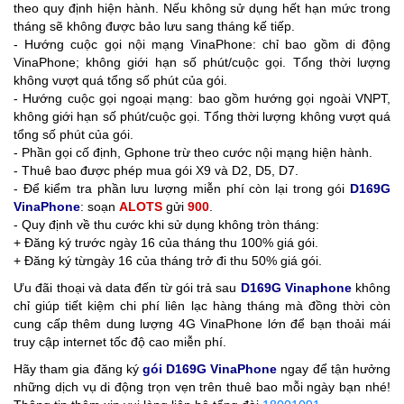
theo quy định hiện hành. Nếu không sử dụng hết hạn mức trong
tháng sẽ không được bảo lưu sang tháng kế tiếp.
- Hướng cuộc gọi nội mạng VinaPhone: chỉ bao gồm di động
VinaPhone; không giới hạn số phút/cuộc gọi. Tổng thời lượng
không vượt quá tổng số phút của gói.
- Hướng cuộc gọi ngoại mạng: bao gồm hướng gọi ngoài VNPT,
không giới hạn số phút/cuộc gọi. Tổng thời lượng không vượt quá
tổng số phút của gói.
- Phần gọi cố định, Gphone trừ theo cước nội mạng hiện hành.
- Thuê bao được phép mua gói X9 và D2, D5, D7.
- Để kiểm tra phần lưu lượng miễn phí còn lại trong gói
D169G
VinaPhone
: soạn
ALOTS
gửi
900
.
- Quy định về thu cước khi sử dụng không tròn tháng:
+ Đăng ký trước ngày 16 của tháng thu 100% giá gói.
+ Đăng ký từngày 16 của tháng trở đi thu 50% giá gói.
Ưu đãi thoại và data đến từ gói trả sau
D169G Vinaphone
không
chỉ giúp tiết kiệm chi phí liên lạc hàng tháng mà đồng thời còn
cung cấp thêm dung lượng 4G VinaPhone lớn để bạn thoải mái
truy cập internet tốc độ cao miễn phí.
Hãy tham gia đăng ký
gói D169G VinaPhone
ngay để tận hưởng
những dịch vụ di động trọn vẹn trên thuê bao mỗi ngày bạn nhé!