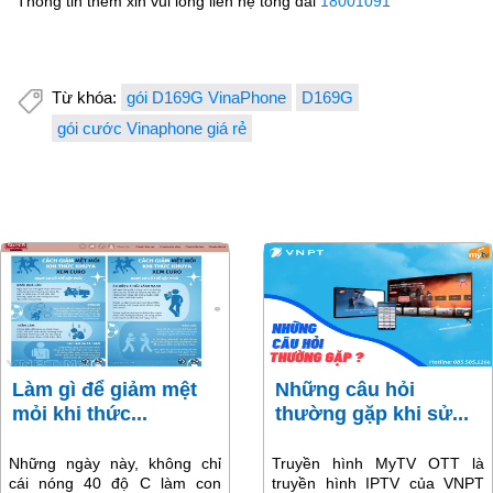
Thông tin thêm xin vui lòng liên hệ tổng đài
18001091
Từ khóa:
gói D169G VinaPhone
D169G
gói cước Vinaphone giá rẻ
Làm gì để giảm mệt
Những câu hỏi
mỏi khi thức...
thường gặp khi sử...
Những ngày này, không chỉ
Truyền hình MyTV OTT là
cái nóng 40 độ C làm con
truyền hình IPTV của VNPT