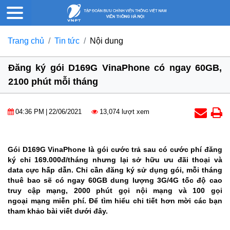
Trang chủ
Tin tức
Nội dung
Đăng ký gói D169G VinaPhone có ngay 60GB,
2100 phút mỗi tháng
04:36 PM
|
22/06/2021
13,074 lượt xem
Gói D169G VinaPhone là gói cước trả sau có cước phí đăng
ký chỉ 169.000đ/tháng nhưng lại sở hữu ưu đãi thoại và
data cực hấp dẫn. Chỉ cần đăng ký sử dụng gói, mỗi tháng
thuê bao sẽ có ngay 60GB dung lượng 3G/4G tốc độ cao
truy cập mạng, 2000 phút gọi nội mạng và 100 gọi
ngoại mạng miễn phí. Để tìm hiểu chi tiết hơn mời các bạn
tham khảo bài viết dưới đây.