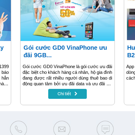
Gói cước GD0 VinaPhone ưu
Hướng dẫn cài đặt App MyTV
đãi 9GB...
B2
1399
Gói cước GD0 VinaPhone là gói cước ưu đãi
App
g báo
đặc biệt cho khách hàng cá nhân, hộ gia đình
dòn
 hẳn
đang được rất nhiều người dùng thuê bao di
cách
 hàng
động quan tâm bởi ưu đãi data và ưu đãi gọi
 đài
nhóm của gói rất hấp dẫn. Vậy làm thế nào
Chi tiết
 tích
để đăng ký được gói GD0 Vina? Cước phí
u số
đăng ký gói cụ thể mỗi tháng bao nhiêu tiền?
n hơn
Cùng theo dõi thông tin hướng dẫn cụ thể
dưới đây để nắm rõ hơn nhé!