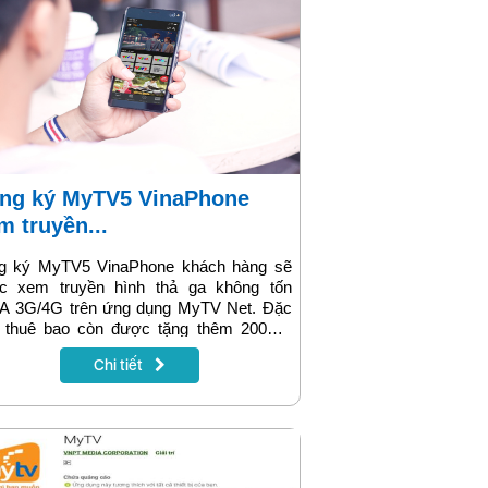
m truyền...
g ký MyTV5 VinaPhone khách hàng sẽ
c xem truyền hình thả ga không tốn
A 3G/4G trên ứng dụng MyTV Net. Đặc
t, thuê bao còn được tặng thêm 200MB
 để truy cập mạng tốc độ cao. Cước phí
Chi tiết
đăng ký gói MyTV5 Vina khá rẻ chỉ
00đ/ngày. Hiện gói cước tiện ích mới
V5 đang được áp dụng triển khai trên
 vi toàn quốc.