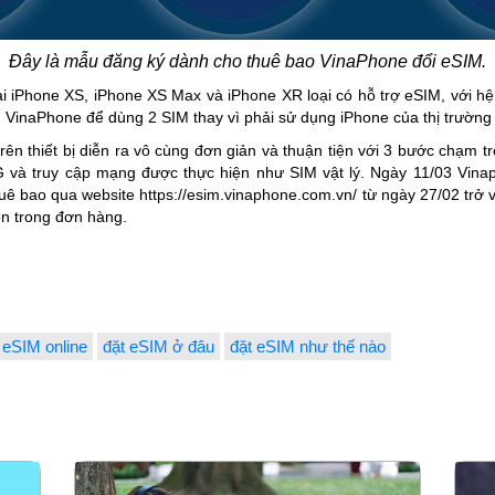
Đây là mẫu đăng ký dành cho thuê bao VinaPhone đổi eSIM.
i iPhone XS, iPhone XS Max và iPhone XR loại có hỗ trợ eSIM, với hệ 
 VinaPhone để dùng 2 SIM thay vì phải sử dụng iPhone của thị trườn
ên thiết bị diễn ra vô cùng đơn giản và thuận tiện với 3 bước chạm t
 và truy cập mạng được thực hiện như SIM vật lý. Ngày 11/03 Vinaph
ê bao qua website https://esim.vinaphone.com.vn/ từ ngày 27/02 trở
ọn trong đơn hàng.
eSIM online
đặt eSIM ở đâu
đặt eSIM như thế nào