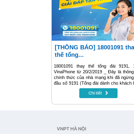
[THÔNG BÁO] 18001091 thay
thế tổng...
18001091 thay thế tổng đài 9191, 
VinaPhone từ 20/2/2019 _ Đây là thôn
chính thức của nhà mạng khi đã ngừng
đầu số 9191 (Tổng đài dành cho khách
dùng mạng VinaPhone) và 1399 (Tổng
Chi tiết
chăm sóc đại lý và điểm bán lẻ). Việc
hợp tổng đài 9191, 1399 sang đầ
18001091 sẽ giúp khách hàng thuận tiệ
mỗi khi liên hệ với tổng đài.
VNPT HÀ NỘI