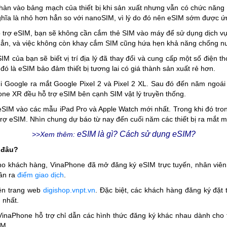
hàn vào bảng mạch của thiết bị khi sản xuất nhưng vẫn có chức năng
nghĩa là nhỏ hơn hẳn so với nanoSIM, vì lý do đó nên eSIM sớm được 
ỗ trợ eSIM, bạn sẽ không cần cắm thẻ SIM vào máy để sử dụng dịch v
 hẳn, và việc không còn khay cắm SIM cũng hứa hẹn khả năng chống n
 eSIM của bạn sẽ biết vị trí địa lý đã thay đổi và cung cấp một số điện
đó là eSIM bảo đảm thiết bị tương lai có giá thành sản xuất rẻ hơn.
 Google ra mắt Google Pixel 2 và Pixel 2 XL. Sau đó đến năm ngoái
ne XR đều hỗ trợ eSIM bên cạnh SIM vật lý truyền thống.
SIM vào các mẫu iPad Pro và Apple Watch mới nhất. Trong khi đó tro
ợ eSIM. Nhìn chung dự báo từ nay đến cuối năm các thiết bị ra mắt m
eSIM là gì? Cách sử dụng eSIM?
>>Xem thêm:
 đâu?
 cho khách hàng, VinaPhone đã mở đăng ký eSIM trực tuyến, nhân viê
ần ra
điểm giao dịch
.
rên trang web
digishop.vnpt.vn
. Đặc biệt, các khách hàng đăng ký đặ
 nhất.
 VinaPhone hỗ trợ chỉ dẫn các hình thức đăng ký khác nhau dành cho
IM.