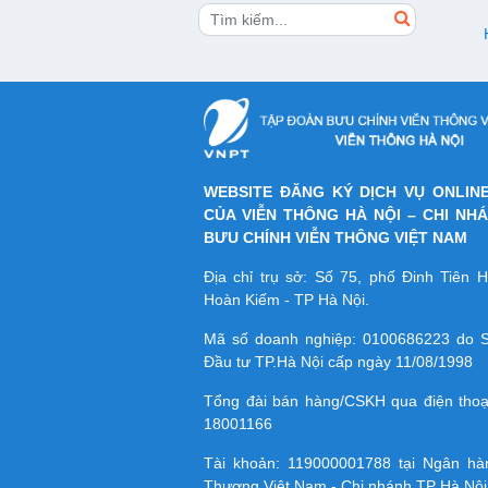
WEBSITE ĐĂNG KÝ DỊCH VỤ ONLIN
CỦA VIỄN THÔNG HÀ NỘI – CHI NH
BƯU CHÍNH VIỄN THÔNG VIỆT NAM
Địa chỉ trụ sở: Số 75, phố Đinh Tiên
Hoàn Kiếm - TP Hà Nội.
Mã số doanh nghiệp:
0100686223
do S
Đầu tư TP.Hà Nội cấp ngày 11/08/1998
Tổng đài bán hàng/CSKH qua điện tho
18001166
Tài khoản:
119000001788
tại Ngân h
Thương Việt Nam - Chi nhánh TP Hà Nội