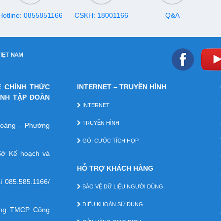
Hotline: 0855851166
CSKH: 18001166
Q&A
E CHÍNH THỨC
INTERNET – TRUYỀN HÌNH
ÁNH TẬP ĐOÀN
INTERNET
TRUYỀN HÌNH
 Hoàng - Phường
GÓI CƯỚC TÍCH HỢP
ở Kế hoạch và
HỖ TRỢ KHÁCH HÀNG
ại
085.585.1166/
BẢO VỆ DỮ LIỆU NGƯỜI DÙNG
ĐIỀU KHOẢN SỬ DỤNG
àng TMCP Công