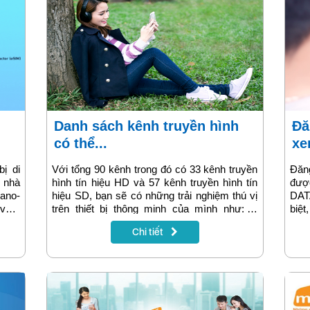
Danh sách kênh truyền hình
Đăng ký MyTV5 VinaPhone
có thể...
xe
bị di
Với tổng 90 kênh trong đó có 33 kênh truyền
Đăn
 nhà
hình tín hiệu HD và 57 kênh truyền hình tín
đượ
ano-
hiệu SD, bạn sẽ có những trải nghiệm thú vị
DAT
 vào”
trên thiết bị thông minh của mình như: di
biệ
IM sẽ
động, ipad....Bài viết sau sẽ cung cấp thông
data
Chi tiết
t bị.
tin chi tiết các kênh mà bạn có thể xem qua
để 
 viết
ứng dụng MyTV Net.
5.0
MyT
phạm