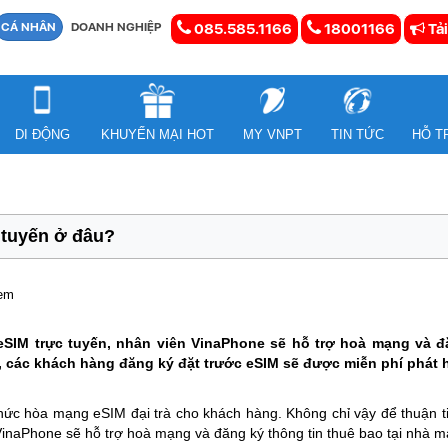
CÁ NHÂN
DOANH NGHIỆP
085.585.1166
18001166
Tải
DI ĐỘNG
KHUYẾN MẠI HOT
MY VNPT
TIN TỨC
HỖ T
 tuyến ở đâu?
xem
SIM trực tuyến, nhân viên VinaPhone sẽ hỗ trợ hoà mạng và đă
t, các khách hàng đăng ký đặt trước eSIM sẽ được miễn phí phát 
hức hòa mạng eSIM đại trà cho khách hàng. Không chỉ vậy để thuận 
inaPhone sẽ hỗ trợ hoà mạng và đăng ký thông tin thuê bao tại nhà m