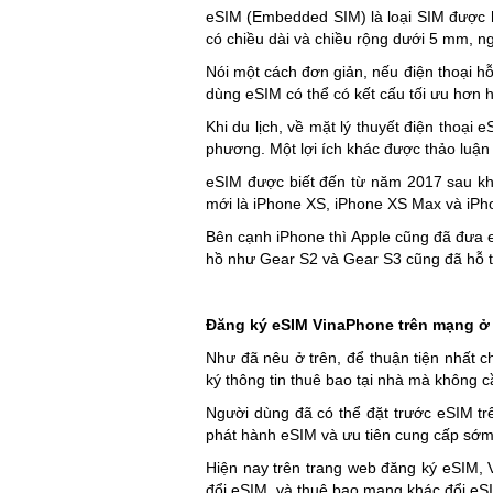
eSIM (Embedded SIM) là loại SIM được 
có chiều dài và chiều rộng dưới 5 mm, 
Nói một cách đơn giản, nếu điện thoại h
dùng eSIM có thể có kết cấu tối ưu hơn
Khi du lịch, về mặt lý thuyết điện thoại
phương. Một lợi ích khác được thảo luận 
eSIM được biết đến từ năm 2017 sau khi
mới là iPhone XS, iPhone XS Max và iPho
Bên cạnh iPhone thì Apple cũng đã đưa e
hồ như Gear S2 và Gear S3 cũng đã hỗ tr
Đăng ký eSIM VinaPhone trên mạng ở
Như đã nêu ở trên, để thuận tiện nhất
ký thông tin thuê bao tại nhà mà không c
Người dùng đã có thể đặt trước eSIM t
phát hành eSIM và ưu tiên cung cấp sớm
Hiện nay trên trang web đăng ký eSIM,
đổi eSIM, và thuê bao mạng khác đổi eS