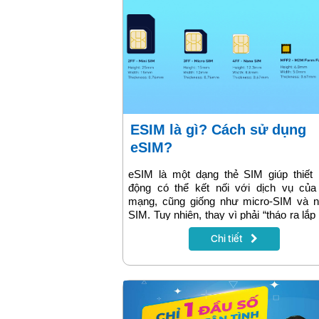
eSIM là gì? Cách sử dụng
eSIM?
eSIM là một dạng thẻ SIM giúp thiết 
động có thể kết nối với dịch vụ của
mạng, cũng giống như micro-SIM và n
SIM. Tuy nhiên, thay vì phải “tháo ra lắp
như SIM truyền thống, những chiếc eS
Chi tiết
được tích hợp vào phần cứng của thiế
Vậy cách sử dụng eSim như thế nào, bài
sau sẽ cung cấp thông tin chi tiết!