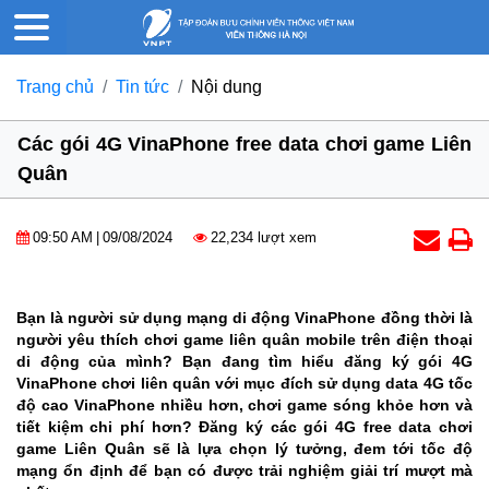
Trang chủ
Tin tức
Nội dung
Các gói 4G VinaPhone free data chơi game Liên
Quân
09:50 AM
|
09/08/2024
22,234 lượt xem
Bạn là người sử dụng mạng di động VinaPhone đồng thời là
người yêu thích chơi game liên quân mobile trên điện thoại
di động của mình? Bạn đang tìm hiểu đăng ký gói 4G
VinaPhone chơi liên quân với mục đích sử dụng data 4G tốc
độ cao VinaPhone nhiều hơn, chơi game sóng khỏe hơn và
tiết kiệm chi phí hơn? Đăng ký các gói 4G free data chơi
game Liên Quân sẽ là lựa chọn lý tưởng, đem tới tốc độ
mạng ổn định để bạn có được trải nghiệm giải trí mượt mà