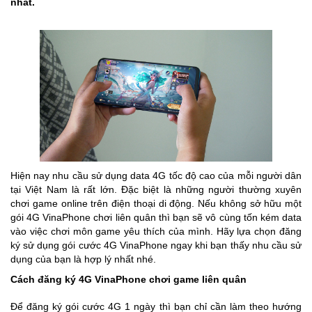
nhất.
Hiện nay nhu cầu sử dụng data 4G tốc độ cao của mỗi người dân
tại Việt Nam là rất lớn. Đặc biệt là những người thường xuyên
chơi game online trên điện thoại di động. Nếu không sở hữu một
gói 4G VinaPhone chơi liên quân thì bạn sẽ vô cùng tốn kém data
vào việc chơi môn game yêu thích của mình. Hãy lựa chọn đăng
ký sử dụng gói cước 4G VinaPhone ngay khi bạn thấy nhu cầu sử
dụng của bạn là hợp lý nhất nhé.
Cách đăng ký 4G VinaPhone
chơi game liên quân
Để đăng ký gói cước 4G 1 ngày thì bạn chỉ cần làm theo hướng