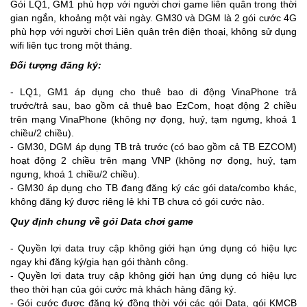
Gói LQ1, GM1 phù hợp với người chơi game liên quân trong thời
gian ngắn, khoảng một vài ngày. GM30 và DGM là 2 gói cước 4G
phù hợp với người chơi Liên quân trên điện thoại, không sử dụng
wifi liên tục trong một tháng.
Đối tượng đăng ký:
- LQ1, GM1 áp dụng cho thuê bao di động VinaPhone trả
trước/trả sau, bao gồm cả thuê bao EzCom, hoạt động 2 chiều
trên mạng VinaPhone
(không nợ đọng, huỷ, tạm ngưng, khoá 1
chiều/2 chiều).
- GM30, DGM áp dụng TB trả trước (có bao gồm cả TB EZCOM)
hoạt động 2 chiều trên mạng VNP (không nợ đọng, huỷ, tạm
ngưng, khoá 1 chiều/2 chiều).
- GM30 áp dụng cho TB đang đăng ký các gói data/combo khác,
không đăng ký được riêng lẻ khi TB chưa có gói cước nào.
Quy định chung về gói Data chơi game
- Quyền lợi data truy cập không giới hạn ứng dụng có hiệu lực
ngay khi đăng ký/gia hạn gói thành công.
- Quyền lợi data truy cập không giới hạn ứng dụng có hiệu lực
theo thời hạn của gói cước mà khách hàng đăng ký.
- Gói cước được đăng ký đồng thời với các gói Data, gói KMCB