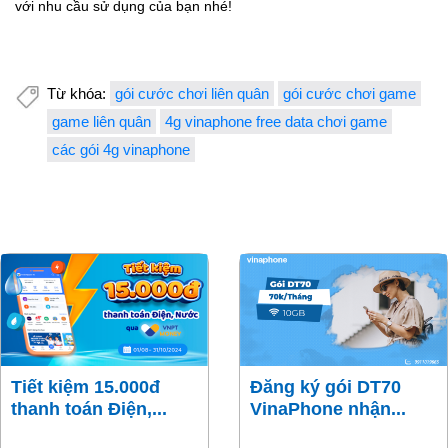
với nhu cầu sử dụng của bạn nhé!
Từ khóa:
gói cước chơi liên quân
gói cước chơi game
game liên quân
4g vinaphone free data chơi game
các gói 4g vinaphone
Tiết kiệm 15.000đ
Đăng ký gói DT70
thanh toán Điện,...
VinaPhone nhận...