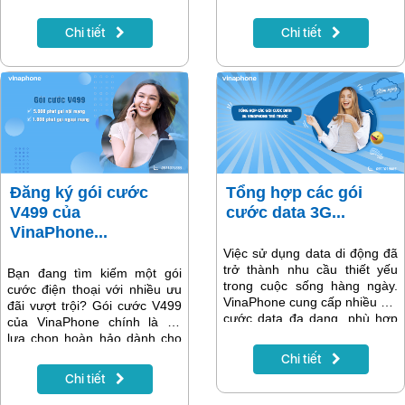
tỷ đồng. Chương trình diễn ra
nay có những gói gọi ngoại
từ ngày 01/8 đến ngày
mạng Vina Phone nào giá rẻ
Chi tiết
Chi tiết
30/9/2024.
nên đăng ký? Cùng tham
khảo danh sách các gói cước
có ưu đãi gọi ngoại mạng của
VinaPhone trong bài viết dưới
đây.
Đăng ký gói cước
Tổng hợp các gói
V499 của
cước data 3G...
VinaPhone...
Việc sử dụng data di động đã
trở thành nhu cầu thiết yếu
Bạn đang tìm kiếm một gói
trong cuộc sống hàng ngày.
cước điện thoại với nhiều ưu
VinaPhone cung cấp nhiều gói
đãi vượt trội? Gói cước V499
cước data đa dạng, phù hợp
của VinaPhone chính là sự
với mọi nhu cầu sử dụng của
lựa chọn hoàn hảo dành cho
khách hàng. Dưới đây là tổng
bạn. Với ưu đãi lên đến 6000
Chi tiết
hợp các gói cước data 3G
phút gọi, V499 không chỉ giúp
Chi tiết
VinaPhone dành cho thuê bao
bạn tiết kiệm chi phí mà còn
trả trước, giúp bạn dễ dàng
đảm bảo liên lạc thông suốt