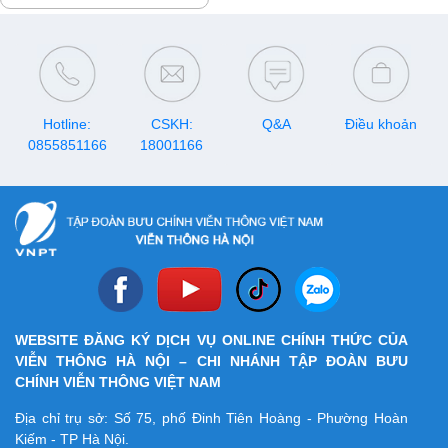
lựa chọn và đăng ký.
với người thân, bạn bè và đối
tác.
Hotline:
CSKH:
Q&A
Điều khoản
0855851166
18001166
WEBSITE ĐĂNG KÝ DỊCH VỤ ONLINE CHÍNH THỨC CỦA
VIỄN THÔNG HÀ NỘI – CHI NHÁNH TẬP ĐOÀN BƯU
CHÍNH VIỄN THÔNG VIỆT NAM
Địa chỉ trụ sở: Số 75, phố Đinh Tiên Hoàng - Phường Hoàn
Kiếm - TP Hà Nội.