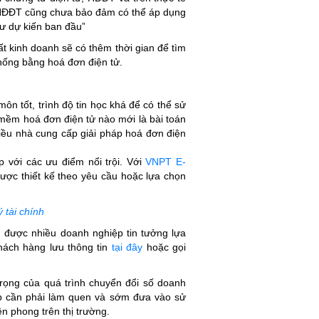
ụ HĐĐT cũng chưa bảo đảm có thể áp dụng
hư dự kiến ban đầu”
t kinh doanh sẽ có thêm thời gian để tìm
hống bằng hoá đơn điện tử.
n tốt, trình độ tin học khá để có thể sử
 mềm hoá đơn điện tử nào mới là bài toán
nhiều nhà cung cấp giải pháp hoá đơn điện
 với các ưu điểm nổi trội. Với
VNPT E-
ược thiết kế theo yêu cầu hoặc lựa chọn
 tài chính
 được nhiều doanh nghiệp tin tưởng lựa
hách hàng lưu thông tin
tại đây
hoặc gọi
 trọng của quá trình chuyển đổi số doanh
ệp cần phải làm quen và sớm đưa vào sử
ên phong trên thị trường.