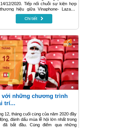
14/12/2020. Tiếp nối chuỗi sự kiện hợp
 thương hiệu giữa Vinaphone- Lazada,
m đáp ứng xu hướng mua sắm trực
Chi tiết
n của khách hàng trong mùa lễ hội cuối
, Vinaphone dành tặng những ưu đãi
ng thể bỏ qua cho các khách hàng khi
 sắm trên ứng dụng Lazada.
i trí...
g 12, tháng cuối cùng của năm 2020 đầy
động, đánh dấu mùa lễ hội lớn nhất trong
 đã bắt đầu. Cùng điểm qua những