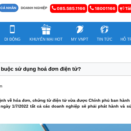
CÁ NHÂN
DOANH NGHIỆP
085.585.1166
18001166
Tải
DI ĐỘNG
KHUYẾN MẠI HOT
MY VNPT
TIN TỨC
HỖ T
 buộc sử dụng hoá đơn điện tử?
em
ịnh về hóa đơn, chứng từ điện tử vừa được Chính phủ ban hành t
 ngày 1/7/2022 tất cả các doanh nghiệp sẽ phải phát hành và 