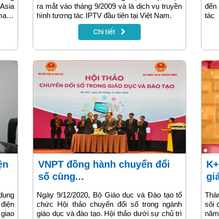
Asia
ra mắt vào tháng 9/2009 và là dịch vụ truyền
đến 
make
hình tương tác IPTV đầu tiên tại Việt Nam.
tác
nhằ
Chi tiết
tuyế
năm
khô
mua
VNPT đồng hành chuyển đổi
K+ với những chương trình
số cùng...
giả
dụng
Ngày 9/12/2020, Bộ Giáo dục và Đào tạo tổ
Thán
 điện
chức Hội thảo chuyển đổi số trong ngành
sôi 
giao
giáo dục và đào tạo. Hội thảo dưới sự chủ trì
năm