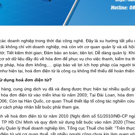
 các doanh nghiệp trong thời đại công nghệ. Đây là xu hướng tất yếu c
cãi không chỉ với doanh nghiệp, mà còn với cơ quan quản lý và xã h
y tờ; Tiết kiệm thời gian; Đảm bảo an toàn, tiện lợi; Dễ dàng quản lý.
cơ sở dữ liệu đầy đủ về hóa đơn để phục vụ cho việc thanh, kiểm tra th
p pháp, hóa đơn khống,… giúp bảo vệ lợi ích hợp pháp của người ti
hư hiện tại, hoá đơn điện tử là công cụ không thể thiếu để hoàn thiệ
sử dụng hoá đơn điện tử?
hàng, cung ứng dịch vụ đã và đang được thực hiện tại nhiều quốc gia
hóa đơn điện tử vào triển khai từ năm 2003; Tại Đài Loan, hóa đơn
06; Còn tại Hàn Quốc, cơ quan Thuế thiết lập tổ công tác nghiên cứu
ư cách pháp nhân bắt buộc phải tham gia.
nh về hoá đơn điện tử từ năm 2010 (Nghị định số 51/2010/NĐ-CP ngà
, TP Hồ Chí Minh và quy định sử dụng bắt buộc vào năm 2020 (Theo
ụ Quản lý thuế doanh nghiệp lớn, Tổng cục Thuế cho biết “Trên thực 
ối điện tử với cơ quan thuế, rất nhiều người cũng chưa kịp làm quen v