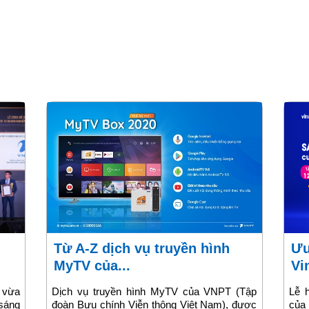
Từ A-Z dịch vụ truyền hình
Ưu đãi nổi bật khách hàng
MyTV của...
Vi
 vừa
Dịch vụ truyền hình MyTV của VNPT (Tập
Lễ 
 sáng
đoàn Bưu chính Viễn thông Việt Nam), được
của 