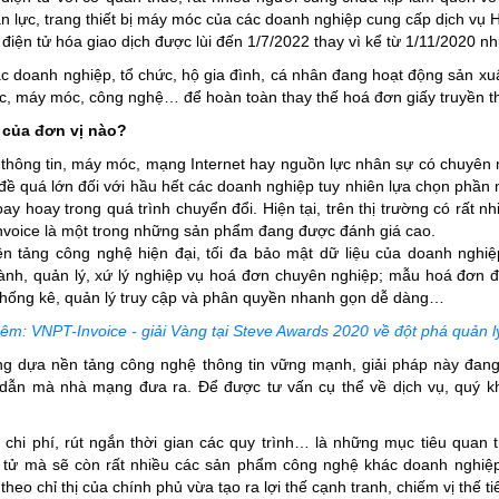
ân lực, trang thiết bị máy móc của các doanh nghiệp cung cấp dịch v
điện tử hóa giao dịch được lùi đến 1/7/2022 thay vì kể từ 1/11/2020 n
ác doanh nghiệp, tổ chức, hộ gia đình, cá nhân đang hoạt động sản xuấ
ực, máy móc, công nghệ… để hoàn toàn thay thế hoá đơn giấy truyền t
 của đơn vị nào?
 thông tin, máy móc, mạng Internet hay nguồn lực nhân sự có chuyên mô
đề quá lớn đối với hầu hết các doanh nghiệp tuy nhiên lựa chọn phần
ay hoay trong quá trình chuyển đổi. Hiện tại, trên thị trường có rất 
-Invoice là một trong những sản phẩm đang được đánh giá cao.
 tảng công nghệ hiện đại, tối đa bảo mật dữ liệu của doanh nghiệp
hành, quản lý, xứ lý nghiệp vụ hoá đơn chuyên nghiệp; mẫu hoá đơn đ
thống kê, quản lý truy cập và phân quyền nhanh gọn dễ dàng…
m: VNPT-Invoice - giải Vàng tại Steve Awards 2020 về đột phá quản lý
ăng dựa nền tảng công nghệ thông tin vững mạnh, giải pháp này đang
dẫn mà nhà mạng đưa ra. Để được tư vấn cụ thể về dịch vụ, quý k
ệm chi phí, rút ngắn thời gian các quy trình… là những mục tiêu quan
n tử mà sẽ còn rất nhiều các sản phẩm công nghệ khác doanh nghi
heo chỉ thị của chính phủ vừa tạo ra lợi thế cạnh tranh, chiếm vị thế ti