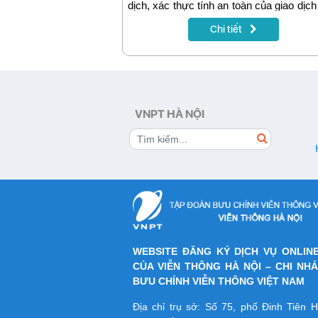
dịch, xác thực tính an toàn của giao dịch
tử qua mạng. Sau 10 năm cung cấp trê
Chi tiết
trường, dịch vụ này đã đáp ứng được
cầu cho các tổ chức, doanh nghiệp và 
sử dụng cá nhân...
VNPT HÀ NỘI
WEBSITE ĐĂNG KÝ DỊCH VỤ ONLIN
CỦA VIỄN THÔNG HÀ NỘI – CHI NH
BƯU CHÍNH VIỄN THÔNG VIỆT NAM
Địa chỉ trụ sở: Số 75, phố Đinh Tiên