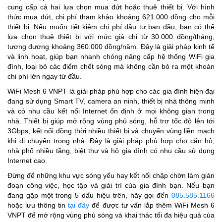
cung cấp cả hai lựa chọn mua đứt hoặc thuê thiết bị. Với hình
thức mua đứt, chi phí tham khảo khoảng 621.000 đồng cho mỗi
thiết bị. Nếu muốn tiết kiệm chi phí đầu tư ban đầu, bạn có thể
lựa chọn thuê thiết bị với mức giá chỉ từ 30.000 đồng/tháng,
tương đương khoảng 360.000 đồng/năm. Đây là giải pháp kinh tế
và linh hoạt, giúp bạn nhanh chóng nâng cấp hệ thống WiFi gia
đình, loại bỏ các điểm chết sóng mà không cần bỏ ra một khoản
chi phí lớn ngay từ đầu.
WiFi Mesh 6 VNPT là giải pháp phù hợp cho các gia đình hiện đại
đang sử dụng Smart TV, camera an ninh, thiết bị nhà thông minh
và có nhu cầu kết nối Internet ổn định ở mọi không gian trong
nhà. Thiết bị giúp mở rộng vùng phủ sóng, hỗ trợ tốc độ lên tới
3Gbps, kết nối đồng thời nhiều thiết bị và chuyển vùng liền mạch
khi di chuyển trong nhà. Đây là giải pháp phù hợp cho căn hộ,
nhà phố nhiều tầng, biệt thự và hộ gia đình có nhu cầu sử dụng
Internet cao.
Đừng để những khu vực sóng yếu hay kết nối chập chờn làm gián
đoạn công việc, học tập và giải trí của gia đình bạn. Nếu bạn
đang gặp một trong 5 dấu hiệu trên, hãy gọi đến
085.585.1166
hoặc lưu thông tin
tại đây
để được tư vấn lắp thêm WiFi Mesh 6
VNPT để mở rộng vùng phủ sóng và khai thác tối đa hiệu quả của