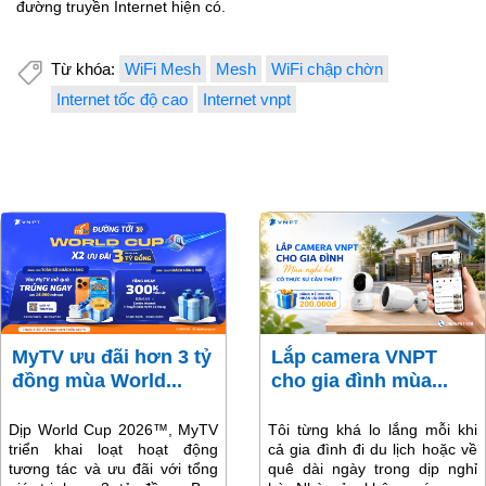
đường truyền Internet hiện có.
Từ khóa:
WiFi Mesh
Mesh
WiFi chập chờn
Internet tốc độ cao
Internet vnpt
MyTV ưu đãi hơn 3 tỷ
Lắp camera VNPT
đồng mùa World...
cho gia đình mùa...
Dịp World Cup 2026™, MyTV
Tôi từng khá lo lắng mỗi khi
triển khai loạt hoạt động
cả gia đình đi du lịch hoặc về
tương tác và ưu đãi với tổng
quê dài ngày trong dịp nghỉ