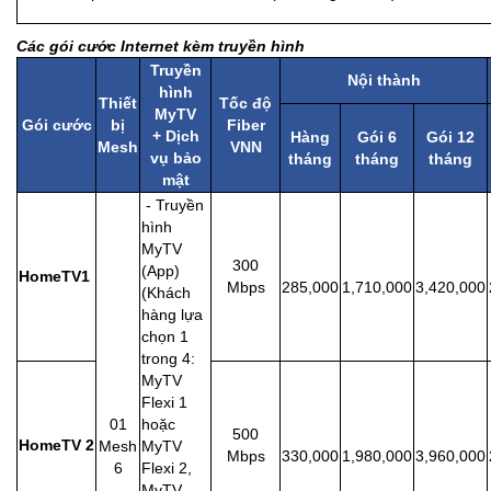
Các gói cước Internet kèm truyền hình
Truyền
Nội thành
hình
Thiết
Tốc độ
MyTV
Gói cước
bị
Fiber
+ Dịch
Hàng
Gói 6
Gói 12
Mesh
VNN
vụ bảo
tháng
tháng
tháng
mật
- Truyền
hình
MyTV
300
(App)
HomeTV1
Mbps
285,000
1,710,000
3,420,000
(Khách
hàng lựa
chọn 1
trong 4:
MyTV
Flexi 1
01
hoặc
500
HomeTV 2
Mesh
MyTV
Mbps
330,000
1,980,000
3,960,000
6
Flexi 2,
MyTV