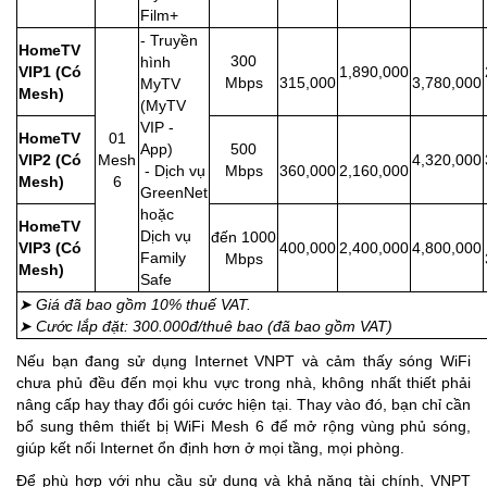
Film+
- Truyền
HomeTV
300
hình
VIP1 (Có
1,890,000
Mbps
315,000
3,780,000
MyTV
Mesh)
(MyTV
VIP -
HomeTV
01
App)
500
VIP2 (Có
Mesh
4,320,000
- Dịch vụ
Mbps
360,000
2,160,000
Mesh)
6
GreenNet
hoặc
HomeTV
Dịch vụ
đến
1000
VIP3 (Có
400,000
2,400,000
4,800,000
Family
Mbps
Mesh)
Safe
➤ Giá đã bao gồm 10% thuế VAT.
➤ Cước lắp đặt: 300.000đ/thuê bao (đã bao gồm VAT)
Nếu bạn đang sử dụng Internet VNPT và cảm thấy sóng WiFi
chưa phủ đều đến mọi khu vực trong nhà, không nhất thiết phải
nâng cấp hay thay đổi gói cước hiện tại. Thay vào đó, bạn chỉ cần
bổ sung thêm thiết bị WiFi Mesh 6 để mở rộng vùng phủ sóng,
giúp kết nối Internet ổn định hơn ở mọi tầng, mọi phòng.
Để phù hợp với nhu cầu sử dụng và khả năng tài chính, VNPT