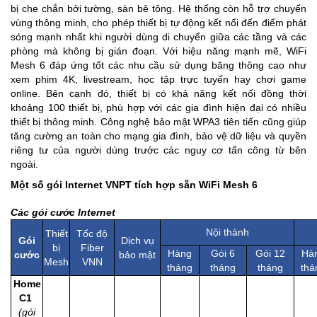
bị che chắn bởi tường, sàn bê tông. Hệ thống còn hỗ trợ chuyển
vùng thông minh, cho phép thiết bị tự động kết nối đến điểm phát
sóng mạnh nhất khi người dùng di chuyển giữa các tầng và các
phòng mà không bị gián đoạn. Với hiệu năng mạnh mẽ, WiFi
Mesh 6 đáp ứng tốt các nhu cầu sử dụng băng thông cao như
xem phim 4K, livestream, học tập trực tuyến hay chơi game
online. Bên cạnh đó, thiết bị có khả năng kết nối đồng thời
khoảng 100 thiết bị, phù hợp với các gia đình hiện đại có nhiều
thiết bị thông minh. Công nghệ bảo mật WPA3 tiên tiến cũng giúp
tăng cường an toàn cho mạng gia đình, bảo vệ dữ liệu và quyền
riêng tư của người dùng trước các nguy cơ tấn công từ bên
ngoài.
Một số gói Internet VNPT tích hợp sẵn WiFi Mesh 6
Các gói cước Internet
Nội thành
Thiết
Tốc độ
Gói
Dịch vụ
bị
Fiber
Hàng
Gói 6
Gói 12
Hà
cước
bảo mật
Mesh
VNN
tháng
tháng
tháng
thá
Home
C1
(gói