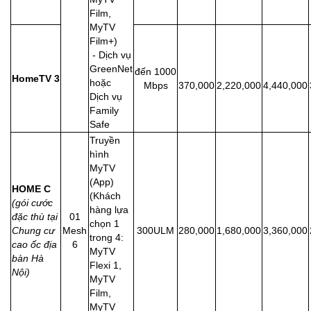
Film,
MyTV
Film+)
- Dịch vụ
GreenNet
đến
1000
HomeTV 3
hoặc
Mbps
370,000
2,220,000
4,440,000
Dịch vụ
Family
Safe
Truyền
hình
MyTV
(App)
HOME C
(Khách
(gói cước
hàng lựa
đặc thù tại
01
chọn 1
Chung cư
Mesh
300ULM
280,000
1,680,000
3,360,000
trong 4:
cao ốc địa
6
MyTV
bàn Hà
Flexi 1,
Nội)
MyTV
Film,
MyTV