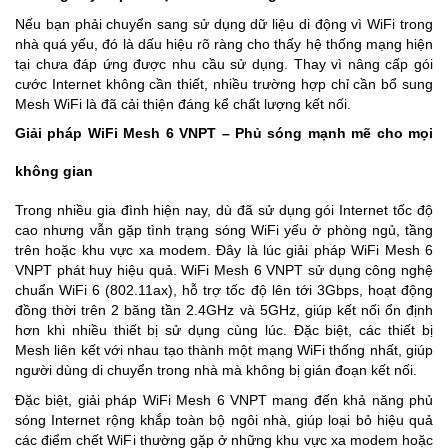
Nếu bạn phải chuyển sang sử dụng dữ liệu di động vì WiFi trong
nhà quá yếu, đó là dấu hiệu rõ ràng cho thấy hệ thống mạng hiện
tại chưa đáp ứng được nhu cầu sử dụng. Thay vì nâng cấp gói
cước Internet không cần thiết, nhiều trường hợp chỉ cần bổ sung
Mesh WiFi là đã cải thiện đáng kể chất lượng kết nối.
Giải pháp WiFi Mesh 6 VNPT – Phủ sóng mạnh mẽ cho mọi
không gian
Trong nhiều gia đình hiện nay, dù đã sử dụng gói Internet tốc độ
cao nhưng vẫn gặp tình trạng sóng WiFi yếu ở phòng ngủ, tầng
trên hoặc khu vực xa modem. Đây là lúc giải pháp WiFi Mesh 6
VNPT phát huy hiệu quả. WiFi Mesh 6 VNPT sử dụng công nghệ
chuẩn WiFi 6 (802.11ax), hỗ trợ tốc độ lên tới 3Gbps, hoạt động
đồng thời trên 2 băng tần 2.4GHz và 5GHz, giúp kết nối ổn định
hơn khi nhiều thiết bị sử dụng cùng lúc. Đặc biệt, các thiết bị
Mesh liên kết với nhau tạo thành một mạng WiFi thống nhất, giúp
người dùng di chuyển trong nhà mà không bị gián đoạn kết nối.
Đặc biệt, giải pháp WiFi Mesh 6 VNPT mang đến khả năng phủ
sóng Internet rộng khắp toàn bộ ngôi nhà, giúp loại bỏ hiệu quả
các điểm chết WiFi thường gặp ở những khu vực xa modem hoặc