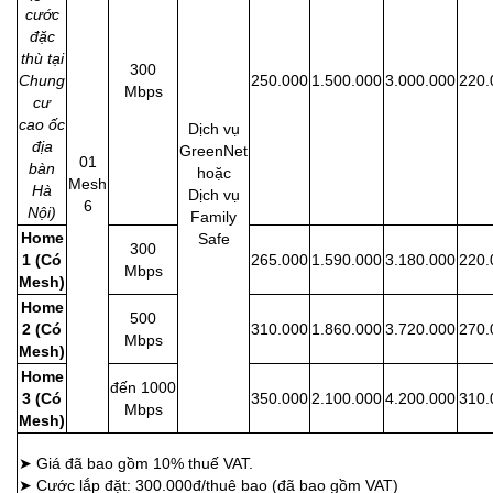
cước
đặc
thù tại
300
Chung
250.000
1.500.000
3.000.000
220.
Mbps
cư
cao ốc
Dịch vụ
địa
GreenNet
01
bàn
hoặc
Mesh
Hà
Dịch vụ
6
Nội)
Family
Home
Safe
300
1 (Có
265.000
1.590.000
3.180.000
220.
Mbps
Mesh)
Home
500
2 (Có
310.000
1.860.000
3.720.000
270.
Mbps
Mesh)
Home
đến
1000
3 (Có
350.000
2.100.000
4.200.000
310.
Mbps
Mesh)
➤ Giá đã bao gồm 10% thuế VAT.
➤ Cước lắp đặt: 300.000đ/thuê bao (đã bao gồm VAT)