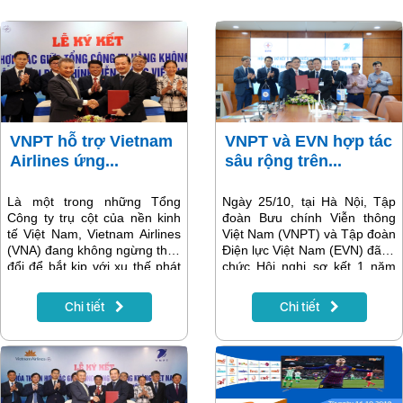
VNPT hỗ trợ Vietnam
VNPT và EVN hợp tác
Airlines ứng...
sâu rộng trên...
Là một trong những Tổng
Ngày 25/10, tại Hà Nội, Tập
Công ty trụ cột của nền kinh
đoàn Bưu chính Viễn thông
tế Việt Nam, Vietnam Airlines
Việt Nam (VNPT) và Tập đoàn
(VNA) đang không ngừng thay
Điện lực Việt Nam (EVN) đã tổ
đổi để bắt kịp với xu thế phát
chức Hội nghị sơ kết 1 năm
triển của thế giới nói chung và
triển khai thỏa thuận hợp tác
cuộc cách mạng công nghiệp
và ký bàn giao phần mềm
Chi tiết
Chi tiết
4.0 nói riêng. Trong quá trình
VNPT E-Cabinet cho EVN.
chuyển đổi đó, VNA cần có sự
đồng hành của những Tập
đoàn mạnh về hạ tầng viễn
thông – CNTT,có kinh nghiệm
cũng như năng lực triển khai