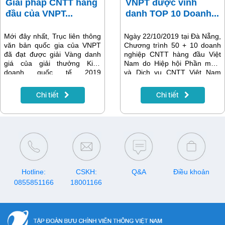
Giải pháp CNTT hàng
VNPT được vinh
đầu của VNPT...
danh TOP 10 Doanh...
Mới đây nhất, Trục liên thông
Ngày 22/10/2019 tại Đà Nẵng,
văn bản quốc gia của VNPT
Chương trình 50 + 10 doanh
đã đạt được giải Vàng danh
nghiệp CNTT hàng đầu Việt
giá của giải thưởng Kinh
Nam do Hiệp hội Phần mềm
doanh quốc tế 2019
và Dịch vụ CNTT Việt Nam
(International Business
(VINASA) được tổ chức, nhằm
Awards 2019 - IBA) vốn luôn
lựa chọn các doanh nghiệp uy
Chi tiết
Chi tiết
là niềm tự hào đối với nhiều
tín, có năng lực tiêu biểu của
doanh nghiệp, tập đoàn kinh
Việt Nam.
tế lớn.
Hotline:
CSKH:
Q&A
Điều khoản
0855851166
18001166