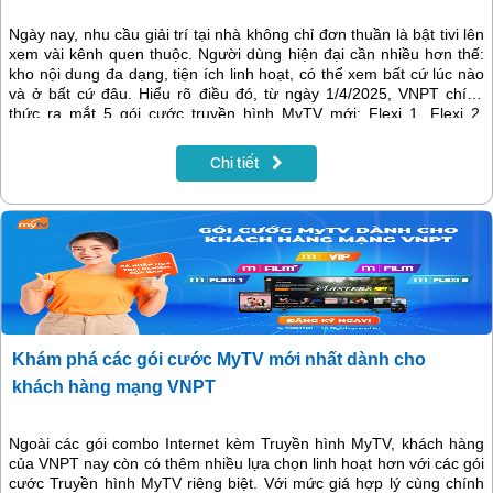
Ngày nay, nhu cầu giải trí tại nhà không chỉ đơn thuần là bật tivi lên
xem vài kênh quen thuộc. Người dùng hiện đại cần nhiều hơn thế:
kho nội dung đa dạng, tiện ích linh hoạt, có thể xem bất cứ lúc nào
và ở bất cứ đâu. Hiểu rõ điều đó, từ ngày 1/4/2025, VNPT chính
thức ra mắt 5 gói cước truyền hình MyTV mới: Flexi 1, Flexi 2,
MyTV Film, MyTV Film+, MyTV VIP, đáp ứng nhiều nhu cầu giải trí
khác nhau. Nếu bạn đang băn khoăn không biết nên chọn gói nào,
Chi tiết
bài viết này sẽ giúp bạn so sánh điểm giống và khác nhau giữa các
gói truyền hình MyTV giúp bạn đưa ra lựa chọn phù hợp nhất.
Khám phá các gói cước MyTV mới nhất dành cho
khách hàng mạng VNPT
Ngoài các gói combo Internet kèm Truyền hình MyTV, khách hàng
của VNPT nay còn có thêm nhiều lựa chọn linh hoạt hơn với các gói
cước Truyền hình MyTV riêng biệt. Với mức giá hợp lý cùng chính