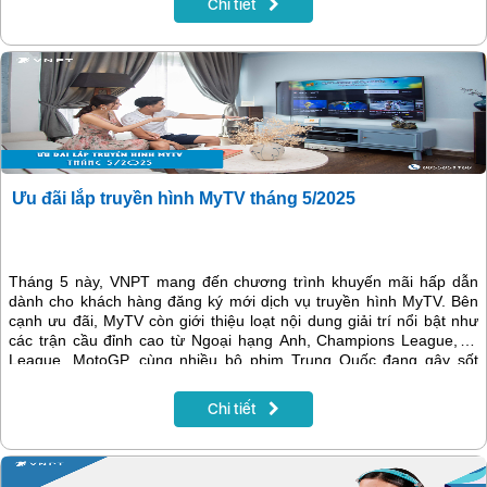
Chi tiết
Ưu đãi lắp truyền hình MyTV tháng 5/2025
Tháng 5 này, VNPT mang đến chương trình khuyến mãi hấp dẫn
dành cho khách hàng đăng ký mới dịch vụ truyền hình MyTV. Bên
cạnh ưu đãi, MyTV còn giới thiệu loạt nội dung giải trí nổi bật như
các trận cầu đỉnh cao từ Ngoại hạng Anh, Champions League, V-
League, MotoGP, cùng nhiều bộ phim Trung Quốc đang gây sốt
như Ăn Chạy Yêu, Vô Ưu Độ, Hoán Đổi Linh Hồn. Đây là thời điểm
lý tưởng để bạn nâng cấp trải nghiệm giải trí tại nhà với MyTV.
Chi tiết