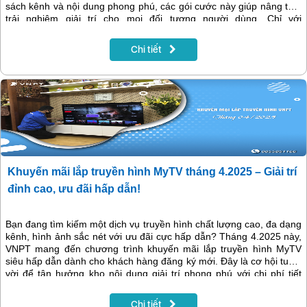
sách kênh và nội dung phong phú, các gói cước này giúp nâng tầm
trải nghiệm giải trí cho mọi đối tượng người dùng. Chỉ với
65.000đ/tháng, 4 gói MyTV gồm Flexi 1, Flexi 2, Film và Film+
mang đến kho nội dung đa dạng, đáp ứng nhu cầu thưởng thức
Chi tiết
truyền hình của mọi lứa tuổi và sở thích cá nhân.
Khuyến mãi lắp truyền hình MyTV tháng 4.2025 – Giải trí
đỉnh cao, ưu đãi hấp dẫn!
Bạn đang tìm kiếm một dịch vụ truyền hình chất lượng cao, đa dạng
kênh, hình ảnh sắc nét với ưu đãi cực hấp dẫn? Tháng 4.2025 này,
VNPT mang đến chương trình khuyến mãi lắp truyền hình MyTV
siêu hấp dẫn dành cho khách hàng đăng ký mới. Đây là cơ hội tuyệt
vời để tận hưởng kho nội dung giải trí phong phú với chi phí tiết
kiệm nhất.
Chi tiết