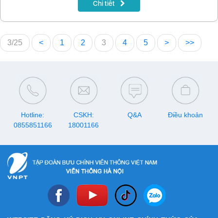
Chi tiết
3/25
<
1
2
3
4
5
>
>>
Hotline:
CSKH:
Q&A
Điều khoản
0855851166
18001166