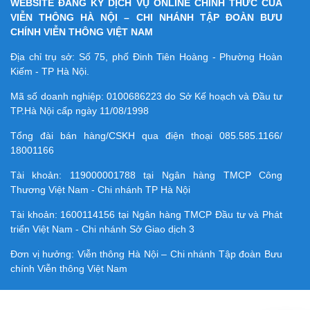
WEBSITE ĐĂNG KÝ DỊCH VỤ ONLINE CHÍNH THỨC CỦA
VIỄN THÔNG HÀ NỘI – CHI NHÁNH TẬP ĐOÀN BƯU
CHÍNH VIỄN THÔNG VIỆT NAM
Địa chỉ trụ sở: Số 75, phố Đinh Tiên Hoàng - Phường Hoàn
Kiếm - TP Hà Nội.
Mã số doanh nghiệp:
0100686223
do Sở Kế hoạch và Đầu tư
TP.Hà Nội cấp ngày 11/08/1998
Tổng đài bán hàng/CSKH qua điện thoại
085.585.1166/
18001166
Tài khoản:
119000001788
tại Ngân hàng TMCP Công
Thương Việt Nam - Chi nhánh TP Hà Nội
Tài khoản:
1600114156
tại Ngân hàng TMCP Ðầu tư và Phát
triển Việt Nam - Chi nhánh Sở Giao dịch 3
Đơn vị hưởng: Viễn thông Hà Nội – Chi nhánh Tập đoàn Bưu
chính Viễn thông Việt Nam