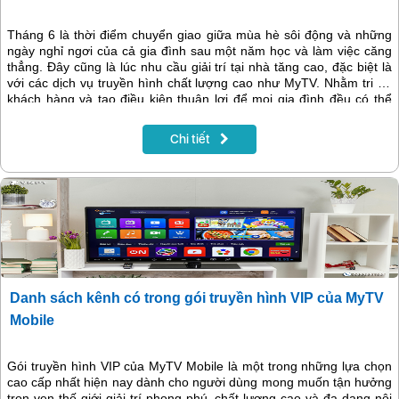
Tháng 6 là thời điểm chuyển giao giữa mùa hè sôi động và những
ngày nghỉ ngơi của cả gia đình sau một năm học và làm việc căng
thẳng. Đây cũng là lúc nhu cầu giải trí tại nhà tăng cao, đặc biệt là
với các dịch vụ truyền hình chất lượng cao như MyTV. Nhằm tri ân
khách hàng và tạo điều kiện thuận lợi để mọi gia đình đều có thể
trải nghiệm dịch vụ truyền hình số hiện đại, VNPT triển khai chương
trình khuyến mại lắp đặt truyền hình MyTV tháng 6/2025 với ưu đãi
Chi tiết
hấp dẫn: Tặng thêm 1 tháng sử dụng khi khách hàng thanh toán
trước 12 tháng.
Danh sách kênh có trong gói truyền hình VIP của MyTV
Mobile
Gói truyền hình VIP của MyTV Mobile là một trong những lựa chọn
cao cấp nhất hiện nay dành cho người dùng mong muốn tận hưởng
trọn vẹn thế giới giải trí phong phú, chất lượng cao và đa dạng nội