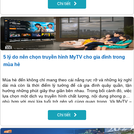
công cụ hoàn hảo để biến điều đó thành hiện thực.
Chi tiết
5 lý do nên chọn truyền hình MyTV cho gia đình trong
mùa hè
Mùa hè đến không chỉ mang theo cái nắng rực rỡ và những kỳ nghỉ
dài mà còn là thời điểm lý tưởng để cả gia đình quây quần, tận
hưởng những phút giây thư giãn bên nhau. Trong bối cảnh đó, việc
lựa chọn một dịch vụ truyền hình chất lượng, nội dung phong phú,
phù hợp với mọi lứa tuổi trở nên vô cùng quan trọng. Và MyTV –
dịch vụ truyền hình tương tác của VNPT – chính là giải pháp hoàn
hảo giúp mùa hè của gia đình bạn trở nên trọn vẹn hơn bao giờ hết.
Chi tiết
Dưới đây là 5 lý do thuyết phục để bạn nên chọn MyTV trong mùa
hè này.