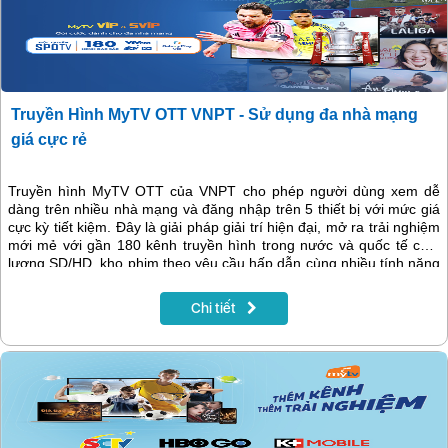
Truyền Hình MyTV OTT VNPT - Sử dụng đa nhà mạng
giá cực rẻ
Truyền hình MyTV OTT của VNPT cho phép người dùng xem dễ
dàng trên nhiều nhà mạng và đăng nhập trên 5 thiết bị với mức giá
cực kỳ tiết kiệm. Đây là giải pháp giải trí hiện đại, mở ra trải nghiệm
mới mẻ với gần 180 kênh truyền hình trong nước và quốc tế chất
lượng SD/HD, kho phim theo yêu cầu hấp dẫn cùng nhiều tính năng
thông minh. MyTV OTT hứa hẹn mang lại cảm giác tiện lợi, thư giãn
và thú vị cho mọi thành viên trong gia đình.
Chi tiết