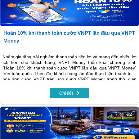
Hoàn 10% khi thanh toán cước VNPT lần đầu qua VNPT
Money
Nhằm gia tăng trải nghiệm thanh toán tiện lợi và mang đến nhiều lợi
ích hơn cho khách hàng, VNPT Money triển khai chương trình
“Hoàn 10% khi thanh toán cước VNPT lần đầu qua VNPT Money”
trên toàn quốc. Theo đó, khách hàng lần đầu thực hiện thanh toán
hóa đơn cước VNPT trên ứng dụng VNPT Money trong thời gian
diễn ra chương trình sẽ được hoàn ngay 10% giá trị giao dịch, tối đa
50.000đ/lần thanh toán.
Chi tiết