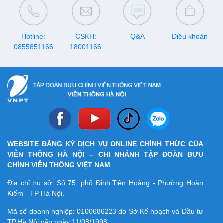
Hotline:
CSKH:
Q&A
Điều khoản
0855851166
18001166
WEBSITE ĐĂNG KÝ DỊCH VỤ ONLINE CHÍNH THỨC CỦA
VIỄN THÔNG HÀ NỘI – CHI NHÁNH TẬP ĐOÀN BƯU
CHÍNH VIỄN THÔNG VIỆT NAM
Địa chỉ trụ sở: Số 75, phố Đinh Tiên Hoàng - Phường Hoàn
Kiếm - TP Hà Nội.
Mã số doanh nghiệp:
0100686223
do Sở Kế hoạch và Đầu tư
TP.Hà Nội cấp ngày 11/08/1998