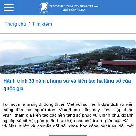
Trang chủ
Tìm kiếm
Hành trình 30 năm phụng sự và kiến tạo hạ tầng số của
quốc gia
Từ một nhà mạng di động thuần Việt với sứ mệnh đưa dịch vụ viễn
thông đến mọi người dân, VinaPhone hôm nay cùng Tập đoàn
VNPT tham gia kiến tạo các nền tảng số phục vụ Chính phủ, doanh
nghiệp và xã hội, góp phần thực hiện các chủ trương lớn của Đảng
và Nhà nước về chuyển đổi số, khoa học công nghệ và đổi mới
sáng tạo trong kỷ nguyên số.