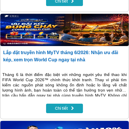
Chi tiết
Lắp đặt truyền hình MyTV tháng 6/2026: Nhận ưu đãi
kép, xem trọn World Cup ngay tại nhà
Tháng 6 là thời điểm đặc biệt với những người yêu thể thao khi
FIFA World Cup 2026™ chính thức khởi tranh. Thay vì phải tìm
kiếm các nguồn phát sóng không ổn định hoặc lo lắng về chất
lượng hình ảnh, bạn hoàn toàn có thể tận hưởng trọn vẹn những
trận cầu hấp dẫn ngay tại nhà cùng truyền hình MyTV. Không chỉ
mang đến kho nội dung giải trí phong phú, tháng 6/2026 VNPT còn
triển khai chương trình khuyến mại hấp dẫn dành cho khách hàng
Chi tiết
đăng ký mới dịch vụ Internet và truyền hình MyTV tại Hà Nội.