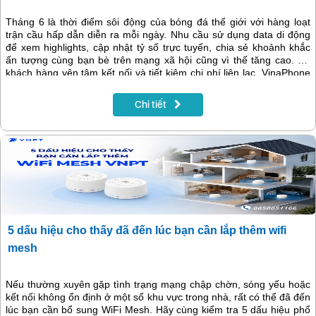
Tháng 6 là thời điểm sôi động của bóng đá thế giới với hàng loạt
trận cầu hấp dẫn diễn ra mỗi ngày. Nhu cầu sử dụng data di động
để xem highlights, cập nhật tỷ số trực tuyến, chia sẻ khoảnh khắc
ấn tượng cùng bạn bè trên mạng xã hội cũng vì thế tăng cao. Để
khách hàng yên tâm kết nối và tiết kiệm chi phí liên lạc, VinaPhone
triển khai chương trình khuyến mại ngày vàng hấp dẫn trong tháng
6/2026. Chỉ cần nạp thẻ đúng thời gian quy định, thuê bao sẽ nhận
Chi tiết
thêm ưu đãi giá trị, giúp kéo dài trải nghiệm data và tận hưởng trọn
vẹn mùa bóng đá sôi động.
5 dấu hiệu cho thấy đã đến lúc bạn cần lắp thêm wifi
mesh
Nếu thường xuyên gặp tình trạng mạng chập chờn, sóng yếu hoặc
kết nối không ổn định ở một số khu vực trong nhà, rất có thể đã đến
lúc bạn cần bổ sung WiFi Mesh. Hãy cùng kiểm tra 5 dấu hiệu phổ