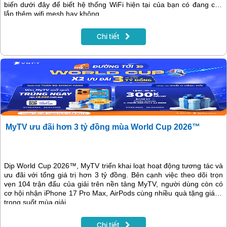
biến dưới đây để biết hệ thống WiFi hiện tại của bạn có đang cần
lắp thêm wifi mesh hay không.
Chi tiết
MyTV ưu đãi hơn 3 tỷ đồng mùa World Cup 2026™
Dịp World Cup 2026™, MyTV triển khai loạt hoạt động tương tác và
ưu đãi với tổng giá trị hơn 3 tỷ đồng. Bên cạnh việc theo dõi trọn
vẹn 104 trận đấu của giải trên nền tảng MyTV, người dùng còn có
cơ hội nhận iPhone 17 Pro Max, AirPods cùng nhiều quà tặng giá trị
trong suốt mùa giải.
Chi tiết