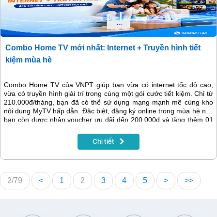
Combo Home TV mới nhất: Internet + Truyền hình tiết
kiệm mùa hè
Combo Home TV của VNPT giúp bạn vừa có internet tốc độ cao,
vừa có truyền hình giải trí trong cùng một gói cước tiết kiệm. Chỉ từ
210.000đ/tháng, bạn đã có thể sử dụng mạng mạnh mẽ cùng kho
nội dung MyTV hấp dẫn. Đặc biệt, đăng ký online trong mùa hè này
bạn còn được nhận voucher ưu đãi đến 200.000đ và tặng thêm 01
tháng sử dụng khi thanh toán trước 12 tháng cước.
Chi tiết
2/79
<
1
2
3
4
5
>
>>