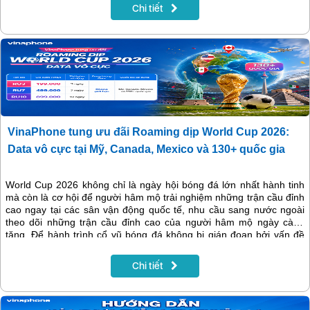
Chi tiết
VinaPhone tung ưu đãi Roaming dịp World Cup 2026:
Data vô cực tại Mỹ, Canada, Mexico và 130+ quốc gia
World Cup 2026 không chỉ là ngày hội bóng đá lớn nhất hành tinh
mà còn là cơ hội để người hâm mộ trải nghiệm những trận cầu đỉnh
cao ngay tại các sân vận động quốc tế, nhu cầu sang nước ngoài
theo dõi những trận cầu đỉnh cao của người hâm mộ ngày càng
tăng. Để hành trình cổ vũ bóng đá không bị gián đoạn bởi vấn đề
kết nối, VinaPhone chính thức triển khai chuỗi gói cước Chuyển
vùng quốc tế (Roaming) với thông điệp “Vi vu vô hạn - Kết nối
Chi tiết
không gián đoạn”.