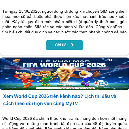
quy định 2026)
Từ ngày 15/06/2026, người dùng di động khi chuyển SIM sang điện
thoại mới sẽ bắt buộc phải thực hiện xác thực sinh trắc học khuôn
mặt. Đây là quy định mới nhằm siết chặt quản lý thuê bao, góp
phần ngăn chặn SIM rác và các hành vi lừa đảo. Cùng VianPhone
tìm hiểu chi tiết quy định và các bước xác thực nhanh chóng để bảo
vệ tài sản số và duy trì liên lạc xuyên suốt.
Chi tiết
Xem World Cup 2026 trên kênh nào? Lịch thi đấu và
cách theo dõi trọn vẹn cùng MyTV
World Cup 2026 đã chính thức khởi tranh, mang đến hơn một tháng
sôi động với những màn tranh tài đỉnh cao của 48 đội tuyển quốc
gia hàng đầu thế giới. Bên cạnh việc quan tâm đội bóng yêu thích