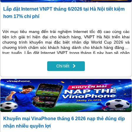
Lắp đặt Internet VNPT tháng 6/2026 tại Hà Nội tiết kiệm
hơn 17% chi phí
Với mục tiêu mang đến trải nghiệm Internet tốc độ cao cùng các
tiện ích giải trí hiện đại cho khách hàng, VNPT Hà Nội triển khai
chương trình khuyến mại đặc biệt nhân dịp World Cup 2026 và
chương trình chăm sóc khách hàng dành cho khách hàng đăng ký
trực tuyến. Lắp đặt Internet VNPT trong tháng 6 này bạn sẽ nhận
được nhiều ưu đãi, cùng tìm hiểu thông tin chi tiết trong bài viết
sau.
Chi tiết
Khuyến mại VinaPhone tháng 6 2026 nạp thẻ đúng dịp
nhận nhiều quyền lợi