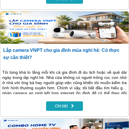
Lắp camera VNPT cho gia đình mùa nghỉ hè: Có thực
sự cần thiết?
Tôi từng khá lo lắng mỗi khi cả gia đình đi du lịch hoặc về quê dài
ngày trong dịp nghỉ hè. Nhà cửa không có người trông coi, con nhỏ
ở nhà với ông bà hay người giúp việc cũng khiến tôi muốn kiểm tra
tình hình thường xuyên hơn. Chính vì vậy, tôi bắt đầu tìm hiểu giải
pháp camera an ninh kết hợp internet ổn định để có thể theo dõi
ngôi nhà mọi lúc ngay trên điện thoại. Và combo Internet + Camera
của VNPT là lựa chọn khiến tôi thấy yên tâm hơn nhờ vừa có tốc độ
Chi tiết
mạng mạnh, vừa tích hợp camera lưu trữ Cloud tiện lợi cho cả gia
đình.