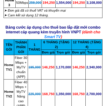
Home
50Mbps
259,000
194,250
1,554,000
194,250
3,108,000
3
➤ Đơn giá đã có thuế VAT và khuyến mại
➤ Cam kết sử dụng 12 tháng.
Bảng cước áp dụng cho thuê bao lắp đặt mới combo
internet cáp quang kèm truyền hình VNPT
(dành cho
Smart TV
)
6 THÁNG (TẶNG
12 THÁNG (TẶNG
THÀNH
TÊN
1
2)
4)
PHẦN
GÓI
THÁNG
GÓI
Đơn giá
Trọn gói
Đơn giá
Trọn gói
Fiber 30
Mbps +
Home
MyTV
195,000
146,250
1,170,000
146,250
2,340,000
TV1
chuẩn
(APP)
Fiber 40
Mbps +
Home
MyTV
225,000
168,750
1,350,000
168,750
2,700,000
TV2
Nâng
cao
(APP)