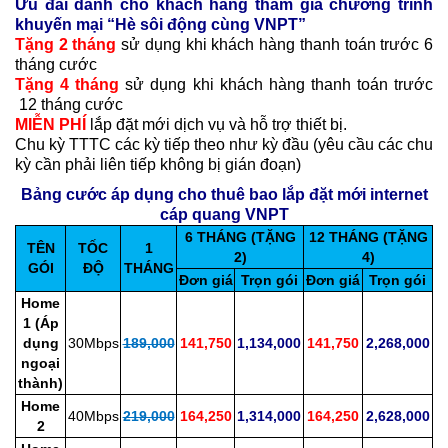
Ưu đãi dành cho khách hàng tham gia chương trình
khuyến mại “Hè sôi động cùng VNPT”
Tặng 2 tháng
sử dụng khi khách hàng thanh toán trước 6
tháng cước
Tặng 4 tháng
sử dụng khi khách hàng thanh toán trước
12 tháng cước
MIỄN PHÍ
lắp đặt mới dịch vụ và hỗ trợ thiết bị.
Chu kỳ TTTC các kỳ tiếp theo như kỳ đầu (yêu cầu các chu
kỳ cần phải liên tiếp không bị gián đoạn)
Bảng cước áp dụng cho thuê bao lắp đặt mới internet
cáp quang VNPT
6 THÁNG (TẶNG
12 THÁNG (TẶNG
TÊN
TỐC
1
2)
4)
GÓI
ĐỘ
THÁNG
Đơn giá
Trọn gói
Đơn giá
Trọn gói
Home
1 (Áp
dụng
30Mbps
189,000
141,750
1,134,000
141,750
2,268,000
ngoại
thành)
Home
40Mbps
219,000
164,250
1,314,000
164,250
2,628,000
2