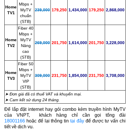
Mbps +
Home
MyTV
239,000
179,250
1,434,000
179,250
2,868,000
TV1
chuẩn
(STB)
Fiber 40
Mbps +
Home
MyTV
269,000
201,750
1,614,000
201,750
3,228,000
TV2
Nâng
cao
(STB)
Fiber 50
Mbps +
Home
MyTV
309,000
231,750
1,854,000
231,750
3,708,000
TV3
VIP
(STB)
➤ Đơn giá đã có thuế VAT và khuyến mại.
➤ Cam kết sử dụng 24 tháng.
Để lắp đặt internet hay gói combo kèm truyền hình MyTV
của VNPT, khách hàng chỉ cần gọi tổng đài
18001166
hoặc để lại thông tin
tại đây
để được tư vấn chi
tiết về dịch vụ.