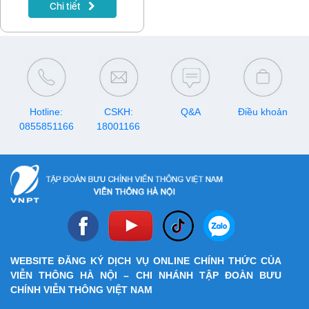
gia hạn gói cước, đăng ký
Chi tiết
data, gọi thoại hay tích lũy tài
khoản, hãy lưu ngay lịch
khuyến mại VinaPhone tháng
8/2026 dưới đây để nhận
được nhiều ưu đãi nhất.
Hotline:
CSKH:
Q&A
Điều khoản
0855851166
18001166
WEBSITE ĐĂNG KÝ DỊCH VỤ ONLINE CHÍNH THỨC CỦA
VIỄN THÔNG HÀ NỘI – CHI NHÁNH TẬP ĐOÀN BƯU
CHÍNH VIỄN THÔNG VIỆT NAM