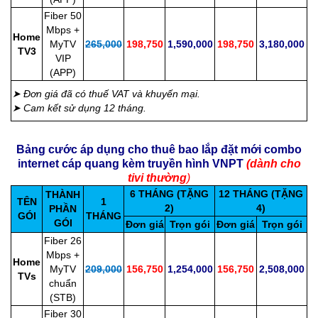
Fiber 50
Mbps +
Home
MyTV
265,000
198,750
1,590,000
198,750
3,180,000
TV3
VIP
(APP)
➤ Đơn giá đã có thuế VAT và khuyến mại.
➤ Cam kết sử dụng 12 tháng.
Bảng cước áp dụng cho thuê bao lắp đặt mới combo
internet cáp quang kèm truyền hình VNPT
(dành cho
tivi thường
)
6 THÁNG (TẶNG
12 THÁNG (TẶNG
THÀNH
TÊN
1
2)
4)
PHẦN
GÓI
THÁNG
GÓI
Đơn giá
Trọn gói
Đơn giá
Trọn gói
Fiber 26
Mbps +
Home
MyTV
209,000
156,750
1,254,000
156,750
2,508,000
TVs
chuẩn
(STB)
Fiber 30