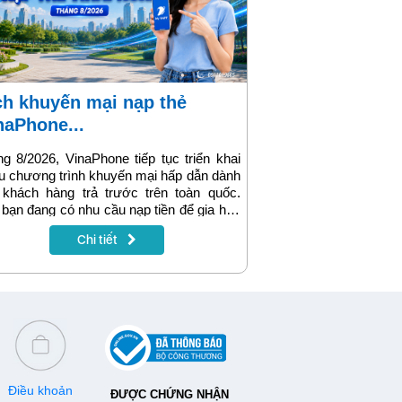
naPhone...
g 8/2026, VinaPhone tiếp tục triển khai
u chương trình khuyến mại hấp dẫn dành
 khách hàng trả trước trên toàn quốc.
bạn đang có nhu cầu nạp tiền để gia hạn
cước, đăng ký data, gọi thoại hay tích lũy
Chi tiết
 khoản, hãy lưu ngay lịch khuyến mại
aPhone tháng 8/2026 dưới đây để nhận
 nhiều ưu đãi nhất.
Điều khoản
ĐƯỢC CHỨNG NHẬN