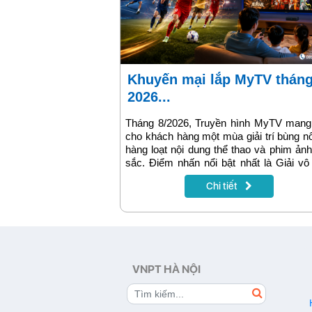
Khuyến mại lắp MyTV tháng 8
2026...
Tháng 8/2026, Truyền hình MyTV mang
cho khách hàng một mùa giải trí bùng n
hàng loạt nội dung thể thao và phim ản
sắc. Điểm nhấn nổi bật nhất là Giải vô
bóng đá Đông Nam Á ASEAN Hyundai
Chi tiết
2026 (AFF Cup 2026) – giải đấu được 
hâm mộ bóng đá Việt Nam mong chờ 
trong năm. Bên cạnh đó là nhiều giải
quốc tế hấp dẫn, gameshow đình đám v
bộ phim phát song song với nước ngoài,
MyTV tiếp tục khẳng định vị thế là nền
giải trí hàng đầu dành cho mọi gia đình.
VNPT HÀ NỘI