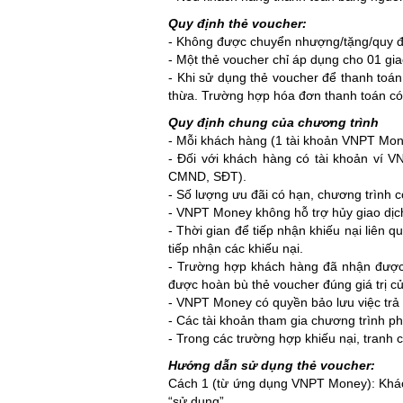
Quy định thẻ voucher:
- Không được chuyển nhượng/tặng/quy đổ
- Một thẻ voucher chỉ áp dụng cho 01 gia
- Khi sử dụng thẻ voucher để thanh toán:
thừa. Trường hợp hóa đơn thanh toán có g
Quy định chung của chương trình
- Mỗi khách hàng (1 tài khoản VNPT Mon
- Đối với khách hàng có tài khoản ví V
CMND, SĐT).
- Số lượng ưu đãi có hạn, chương trình c
- VNPT Money không hỗ trợ hủy giao dịc
- Thời gian để tiếp nhận khiếu nại liên 
tiếp nhận các khiếu nại.
- Trường hợp khách hàng đã nhận được 
được hoàn bù thẻ voucher đúng giá trị c
- VNPT Money có quyền bảo lưu việc trả 
- Các tài khoản tham gia chương trình ph
- Trong các trường hợp khiếu nại, tranh
Hướng dẫn sử dụng thẻ voucher:
Cách 1 (từ ứng dụng VNPT Money): Khác
“sử dụng”.