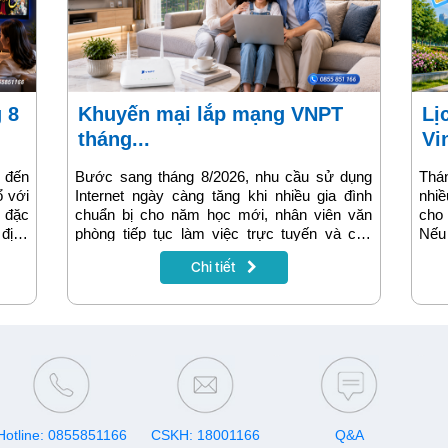
Khuyến mại lắp mạng VNPT
Lịch khuyến mại nạp thẻ
tháng...
Vi
 đến
Bước sang tháng 8/2026, nhu cầu sử dụng
Thán
ổ với
Internet ngày càng tăng khi nhiều gia đình
nhiề
h đặc
chuẩn bị cho năm học mới, nhân viên văn
cho
 địch
phòng tiếp tục làm việc trực tuyến và các
Nếu 
 Cup
thiết bị thông minh trong gia đình trở nên phổ
gói 
Chi tiết
người
biến hơn. Một đường truyền Internet ổn định,
tài
nhất
tốc độ cao không chỉ giúp việc học tập và làm
Vin
 đấu
việc hiệu quả mà còn mang đến những phút
được
à các
giây giải trí trọn vẹn.
 giúp
 tảng
Hotline: 0855851166
CSKH: 18001166
Q&A