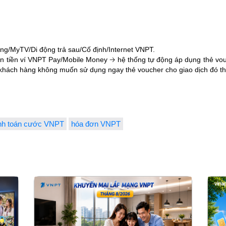
g/MyTV/Di động trả sau/Cố định/Internet VNPT.
ồn tiền ví VNPT Pay/Mobile Money 🡢 hệ thống tự động áp dụng thẻ vo
u khách hàng không muốn sử dụng ngay thẻ voucher cho giao dịch đó th
nh toán cước VNPT
hóa đơn VNPT