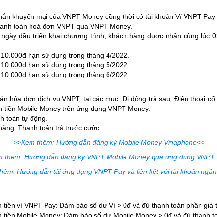
ắn khuyến mại của VNPT Money đồng thời có tài khoản Ví VNPT Pay đị
hanh toán hoá đơn VNPT qua VNPT Money.
ngày đầu triển khai chương trình, khách hàng được nhận cùng lúc 03
10.000đ hạn sử dụng trong tháng 4/2022.
10.000đ hạn sử dụng trong tháng 5/2022.
10.000đ hạn sử dụng trong tháng 6/2022.
oán hóa đơn dịch vụ VNPT, tại các mục: Di động trả sau, Điện thoại cố
n tiền Mobile Money trên ứng dụng VNPT Money.
nh toán tự động.
hàng, Thanh toán trả trước cước.
>>Xem thêm: Hướng dẫn đăng ký Mobile Money Vinaphone<<
 thêm: Hướng dẫn đăng ký VNPT Mobile Money qua ứng dụng VNPT
êm: Hướng dẫn tải ứng dụng VNPT Pay và liên kết với tài khoản ngâ
iền ví VNPT Pay: Đảm bảo số dư Ví > 0đ và đủ thanh toán phần giá trị 
tiền Mobile Money: Đảm bảo số dư Mobile Money > 0đ và đủ thanh toán