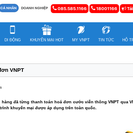
CÁ NHÂN
DOANH NGHIỆP
085.585.1166
18001166
Tải
DI ĐỘNG
KHUYẾN MẠI HOT
MY VNPT
TIN TỨC
HỖ T
 đơn VNPT
m
ch hàng đã từng thanh toán hoá đơn cước viễn thông VNPT qua 
g trình khuyến mại được áp dụng trên toàn quốc.