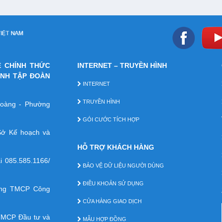
E CHÍNH THỨC
INTERNET – TRUYỀN HÌNH
ÁNH TẬP ĐOÀN
INTERNET
TRUYỀN HÌNH
 Hoàng - Phường
GÓI CƯỚC TÍCH HỢP
ở Kế hoạch và
HỖ TRỢ KHÁCH HÀNG
ại
085.585.1166/
BẢO VỆ DỮ LIỆU NGƯỜI DÙNG
ĐIỀU KHOẢN SỬ DỤNG
àng TMCP Công
CỬA HÀNG GIAO DỊCH
TMCP Ðầu tư và
MẪU HỢP ĐỒNG