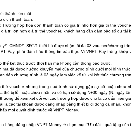
i thành tiền mặt.
o dịch thanh toán.
 Trường hợp hóa đơn thanh toán có giá trị nhỏ hơn giá trị thẻ vouche
iá trị lớn hơn giá trị thẻ voucher, khách hàng cần đảm bảo số dư tài 
ey/1 CMND/1 SĐT/1 thiết bị) được nhận tối đa 03 voucher/chương trìn
NPT Pay, phải đảm bảo thông tin xác thực Ví VNPT Pay trùng khớp vớ
ó thể kết thúc trước thời hạn mà không cần thông báo trước.
h mà đã được hưởng khuyến mại của chương trình dưới mọi hình thức
quan đến chương trình là 03 ngày làm việc kể từ khi kết thúc chương 
thẻ voucher nhưng trong quá trình sử dụng gặp sự cố hoặc chưa n
ủa thẻ bị lỗi hoặc chưa nhận và có hạn sử dụng N+30 ngày (N: ngày tặ
thưởng để xem xét đối với các trường hợp được cho là có dấu hiệu gia
ải là các tài khoản được đăng nhập bằng thiết bị di động cá nhân, khô
 chấp mọi quyết định thuộc về VNPT Money.
h hàng đăng nhập VNPT Money 🡢 chọn mục “Ưu đãi - quà tặng của tôi