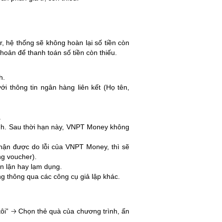
r, hệ thống sẽ không hoàn lại số tiền còn
khoản để thanh toán số tiền còn thiếu.
h.
i thông tin ngân hàng liên kết (Họ tên,
.
trình. Sau thời hạn này, VNPT Money không
hận được do lỗi của VNPT Money, thì sẽ
ng voucher).
n lận hay lạm dụng.
ng thông qua các công cụ giả lập khác.
” 🡢 Chọn thẻ quà của chương trình, ấn