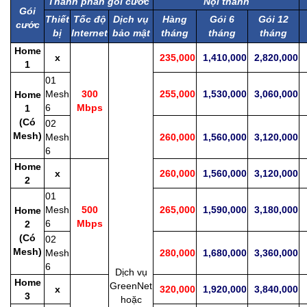
Thành phần gói cước
Nội thành
Gói
Thiết
Tốc độ
Dịch vụ
Hàng
Gói 6
Gói 12
cước
bị
Internet
bảo mật
tháng
tháng
tháng
Home
x
235,000
1,410,000
2,820,000
1
1
01
Mesh
300
255,000
1,530,000
3,060,000
2
Home
6
Mbps
1
(Có
02
Mesh)
Mesh
260,000
1,560,000
3,120,000
2
6
Home
x
260,000
1,560,000
3,120,000
2
2
01
Mesh
500
265,000
1,590,000
3,180,000
2
Home
6
Mbps
2
(Có
02
Mesh)
Mesh
280,000
1,680,000
3,360,000
2
6
Dịch vụ
Home
GreenNet
x
320,000
1,920,000
3,840,000
2
3
hoặc