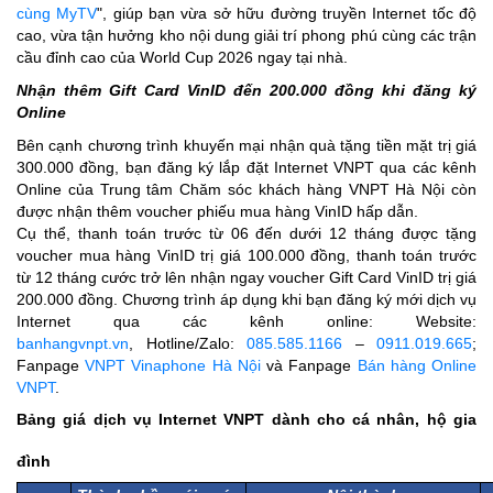
cùng MyTV
", giúp bạn vừa sở hữu đường truyền Internet tốc độ
cao, vừa tận hưởng kho nội dung giải trí phong phú cùng các trận
cầu đỉnh cao của World Cup 2026 ngay tại nhà.
Nhận thêm Gift Card VinID đến 200.000 đồng khi đăng ký
Online
Bên cạnh chương trình khuyến mại nhận quà tặng tiền mặt trị giá
300.000 đồng, bạn đăng ký lắp đặt Internet VNPT qua các kênh
Online của Trung tâm Chăm sóc khách hàng VNPT Hà Nội còn
được nhận thêm voucher phiếu mua hàng VinID hấp dẫn.
Cụ thể, thanh toán trước từ 06 đến dưới 12 tháng được tặng
voucher mua hàng VinID trị giá 100.000 đồng, thanh toán trước
từ 12 tháng cước trở lên nhận ngay voucher Gift Card VinID trị giá
200.000 đồng. Chương trình áp dụng khi bạn đăng ký mới dịch vụ
Internet qua các kênh online: Website:
banhangvnpt.vn
, Hotline/Zalo:
085.585.1166
–
0911.019.665
;
Fanpage
VNPT Vinaphone Hà Nội
và Fanpage
Bán hàng Online
VNPT
.
Bảng giá dịch vụ Internet VNPT dành cho cá nhân, hộ gia
đình