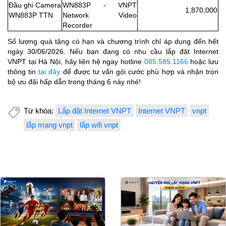
Đầu ghi Camera
WN883P - VNPT
1,870,000
WN883P TTN
Network Video
Recorder
Số lượng quà tặng có hạn và chương trình chỉ áp dụng đến hết
ngày 30/06/2026. Nếu bạn đang có nhu cầu lắp đặt Internet
VNPT tại Hà Nội, hãy liên hệ ngay hotline
085.585.1166
hoặc lưu
thông tin
tại đây
để được tư vấn gói cước phù hợp và nhận trọn
bộ ưu đãi hấp dẫn trong tháng 6 này nhé!
Từ khóa:
Lắp đặt Internet VNPT
Internet VNPT
vnpt
lắp mạng vnpt
lắp wifi vnpt