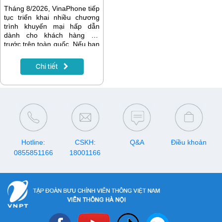
Tháng 8/2026, VinaPhone tiếp
tục triển khai nhiều chương
trình khuyến mại hấp dẫn
dành cho khách hàng trả
trước trên toàn quốc. Nếu bạn
đang có nhu cầu nạp tiền để
gia hạn gói cước, đăng ký
Chi tiết
data, gọi thoại hay tích lũy tài
khoản, hãy lưu ngay lịch
khuyến mại VinaPhone tháng
8/2026 dưới đây để nhận
được nhiều ưu đãi nhất.
Hotline:
CSKH:
Q&A
Điều khoản
0855851166
18001166