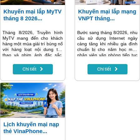
Khuyến mại lắp MyTV
Khuyến mại lắp mạng
tháng 8 2026...
VNPT tháng...
Tháng 8/2026, Truyền hình
Bước sang tháng 8/2026, nhu
MyTV mang đến cho khách
cầu sử dụng Internet ngày
hàng một mùa giải trí bùng nổ
càng tăng khi nhiều gia đình
với hàng loạt nội dung thể
chuẩn bị cho năm học mới,
thao và phim ảnh đặc sắc.
nhân viên văn phòng tiếp tục
Điểm nhấn nổi bật nhất là Giải
làm việc trực tuyến và các
vô địch bóng đá Đông Nam Á
thiết bị thông minh trong gia
Chi tiết
Chi tiết
ASEAN Hyundai Cup 2026
đình trở nên phổ biến hơn.
(AFF Cup 2026) – giải đấu
Một đường truyền Internet ổn
được người hâm mộ bóng đá
định, tốc độ cao không chỉ
Việt Nam mong chờ nhất
giúp việc học tập và làm việc
trong năm. Bên cạnh đó là
hiệu quả mà còn mang đến
nhiều giải đấu quốc tế hấp
những phút giây giải trí trọn
dẫn, gameshow đình đám và
vẹn.
các bộ phim phát song song
với nước ngoài, giúp MyTV
tiếp tục khẳng định vị thế là
Lịch khuyến mại nạp
nền tảng giải trí hàng đầu
thẻ VinaPhone...
dành cho mọi gia đình.