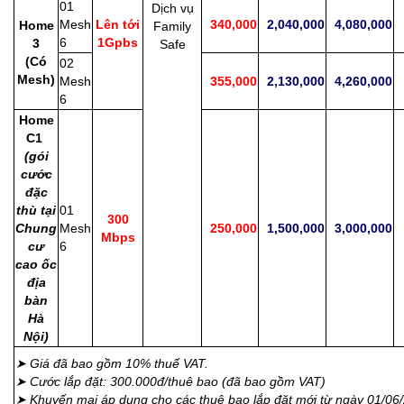
01
Dịch vụ
Mesh
Lên tới
340,000
2,040,000
4,080,000
3
Home
Family
6
1Gpbs
3
Safe
(Có
02
Mesh)
Mesh
355,000
2,130,000
4,260,000
3
6
Home
C1
(gói
cước
đặc
thù tại
01
300
Chung
Mesh
250,000
1,500,000
3,000,000
2
Mbps
cư
6
cao ốc
địa
bàn
Hà
Nội)
➤ Giá đã bao gồm 10% thuế VAT.
➤ Cước lắp đặt: 300.000đ/thuê bao (đã bao gồm VAT)
➤ Khuyến mại áp dụng cho các thuê bao lắp đặt mới từ ngày 01/06