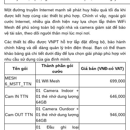
Một đường truyền Internet mạnh sẽ phát huy hiệu quả tối đa khi
được kết hợp cùng các thiết bị phù hợp. Chính vì vậy, ngoài gói
cước Internet, nhiều gia đình hiện nay lựa chọn lắp thêm WiFi
Mesh để phủ sóng toàn bộ ngôi nhà và camera giám sát để bảo
vệ tài sản, theo dõi người thân mọi lúc mọi nơi.
Các thiết bị đều được VNPT hỗ trợ lắp đặt đồng bộ, bảo hành
chính hãng và dễ dàng quản lý trên điện thoại. Bạn có thể tham
khảo bảng giá chi tiết dưới đây để lựa chọn giải pháp phù hợp với
nhu cầu sử dụng của gia đình mình.
Thành phần gói
Tên gói
Giá bán (VNĐ-có VAT)
cước
MESH
01 Wifi Mesh
699,000
6_MSTT_TTN
01 Camera Indoor +
Cam IN TTN
01 thẻ nhớ dung lượng
646,000
64GB
01 Camera Ourdoor +
Cam OUT TTN
01 thẻ nhớ dung lượng
946,000
64GB
01 Đầu ghi loại