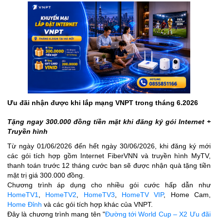
Ưu đãi nhận được khi lắp mạng VNPT trong tháng 6.2026
Tặng ngay 300.000 đồng tiền mặt khi đăng ký gói Internet +
Truyền hình
Từ ngày 01/06/2026 đến hết ngày 30/06/2026, khi đăng ký mới
các gói tích hợp gồm Internet FiberVNN và truyền hình MyTV,
thanh toán trước 12 tháng cước bạn sẽ được nhận quà tặng tiền
mặt trị giá 300.000 đồng.
Chương trình áp dụng cho nhiều gói cước hấp dẫn như
HomeTV1
,
HomeTV2
,
HomeTV3
,
HomeTV VIP
, Home Cam,
Home Đỉnh
và các gói tích hợp khác của VNPT.
Đây là chương trình mang tên "
Đường tới World Cup – X2 Ưu đãi