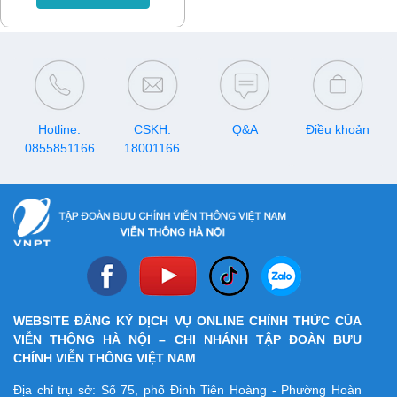
data, gọi thoại hay tích lũy tài
khoản, hãy lưu ngay lịch
khuyến mại VinaPhone tháng
8/2026 dưới đây để nhận
được nhiều ưu đãi nhất.
Hotline:
CSKH:
Q&A
Điều khoản
0855851166
18001166
WEBSITE ĐĂNG KÝ DỊCH VỤ ONLINE CHÍNH THỨC CỦA
VIỄN THÔNG HÀ NỘI – CHI NHÁNH TẬP ĐOÀN BƯU
CHÍNH VIỄN THÔNG VIỆT NAM
Địa chỉ trụ sở: Số 75, phố Đinh Tiên Hoàng - Phường Hoàn