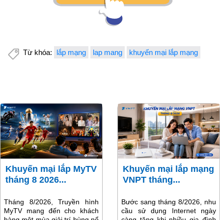
Từ khóa:
lắp mạng
lap mang
khuyến mại lắp mạng
Khuyến mại lắp MyTV
Khuyến mại lắp mạng
tháng 8 2026...
VNPT tháng...
Tháng 8/2026, Truyền hình
Bước sang tháng 8/2026, nhu
MyTV mang đến cho khách
cầu sử dụng Internet ngày
hàng một mùa giải trí bùng nổ
càng tăng khi nhiều gia đình