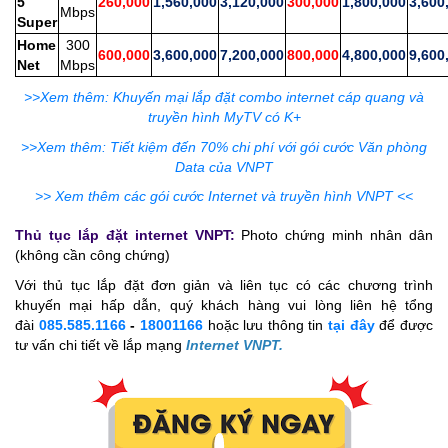
5
260,000
1,560,000
3,120,000
300,000
1,800,000
3,600
Mbps
Super
Home
300
600,000
3,600,000
7,200,000
800,000
4,800,000
9,600
Net
Mbps
>>Xem thêm: Khuyến mại lắp đặt combo internet cáp quang và
truyền hình MyTV có K+
>>Xem thêm: Tiết kiệm đến 70% chi phí với gói cước Văn phòng
Data của VNPT
>> Xem thêm các gói cước Internet và truyền hình VNPT <<
Thủ tục lắp đặt internet VNPT:
Photo chứng minh nhân dân
(không cần công chứng)
Với thủ tục lắp đặt đơn giản và liên tục có các chương trình
khuyến mại hấp dẫn, quý khách hàng vui lòng liên hệ tổng
đài
085.585.1166
-
18001166
hoặc lưu thông tin
tại đây
để được
tư vấn chi tiết về lắp mạng
Internet VNPT.