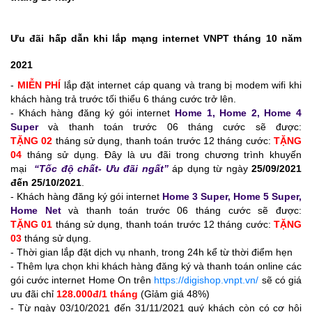
Ưu đãi hấp dẫn khi lắp mạng internet VNPT tháng 10 năm
2021
-
MIỄN PHÍ
lắp đặt internet cáp quang và trang bị modem wifi khi
khách hàng trả trước tối thiểu 6 tháng cước trở lên.
- Khách hàng đăng ký gói internet
Home 1, Home 2, Home 4
Super
và thanh toán trước 06 tháng cước sẽ được:
TẶNG 02
tháng sử dụng, thanh toán trước 12 tháng cước:
TẶNG
04
tháng sử dụng. Đây là ưu đãi trong chương trình khuyến
mại
“Tốc độ chất- Ưu đãi ngất”
áp dụng từ ngày
25/09/2021
đến 25/10/2021
.
- Khách hàng đăng ký gói internet
Home 3 Super, Home 5 Super,
Home Net
và thanh toán trước 06 tháng cước sẽ được:
TẶNG 01
tháng sử dụng, thanh toán trước 12 tháng cước:
TẶNG
03
tháng sử dụng.
- Thời gian lắp đặt dịch vụ nhanh, trong 24h kể từ thời điểm hẹn
- Thêm lựa chọn khi khách hàng đăng ký và thanh toán online các
gói cước internet Home On trên
https://digishop.vnpt.vn/
sẽ có giá
ưu đãi chỉ
128.000đ/1 tháng
(Gỉảm giá 48%)
-
Từ ngày 03/10/2021 đến 31/11/2021 quý khách còn có cơ hội