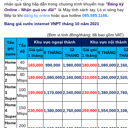
nhận quà tặng hấp dẫn trong chương trình khuyến mại
"Đăng ký
Online - Nhận quà ưu đãi"
là Máy tính xách tay, Lò vi sóng hay
Bếp từ khi
đăng ký online
hoặc qua hotline
085.585.1166
.
Bảng giá cước internet VNPT tháng 10 năm 2021
(Đơn vị tính đồng/tháng; đã bao gồm VAT)
Khu vực ngoại thành
Khu vực nội thành
Tên
Tốc
gói
Giá gói
12
Giá gói
1
độ
6 THÁNG
6 THÁNG
cước
1 tháng
THÁNG
1 tháng
THÁ
Home
40
165,000
990,000
1,980,000
180,000
1,080,000
2,160
1
Mbps
Home
80
180,000
1,080,000
2,160,000
210,000
1,260,000
2,520
2
Mbps
Home
100
3
195,000
1,170,000
2,340,000
230,000
1,380,000
2,760
Mbps
Super
Home
150
4
230,000
1,380,000
2,760,000
259,000
1,554,000
3,108
Mbps
Super
Home
200