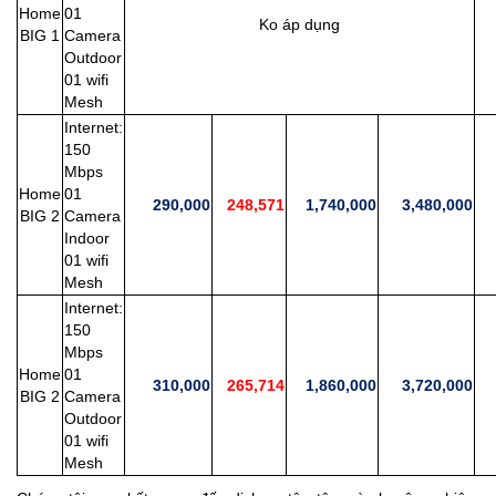
Home
01
Ko áp dụng
2
BIG 1
Camera
Outdoor
01 wifi
Mesh
Internet:
150
Mbps
Home
01
290,000
248,571
1,740,000
3,480,000
2
BIG 2
Camera
Indoor
01 wifi
Mesh
Internet:
150
Mbps
Home
01
310,000
265,714
1,860,000
3,720,000
2
BIG 2
Camera
Outdoor
01 wifi
Mesh