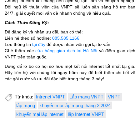
Chúng tôi cam kết mang đến dịch vụ tận tâm và chuyên nghiệp.
Đội ngũ kỹ thuật viên của VNPT sẽ luôn sẵn sàng hỗ trợ bạn
24/7, giải quyết mọi vấn đề nhanh chóng và hiệu quả.
Cách Thức Đăng Ký:
Để đăng ký và nhận ưu đãi, bạn có thể:
Liên hệ theo số hotline:
085.585.1166
.
Lưu thông tin
tại đây
để được nhân viên gọi lại tư vấn.
Ghé thăm các
cửa hàng giao dịch tại Hà Nội
và điểm giao dịch
VNPT trên toàn quốc.
Đừng để lỡ bỏ cơ hội sở hữu một kết nối Internet tốt nhất tại gia.
Hãy liên hệ với chúng tôi ngay hôm nay để biết thêm chi tiết về
các gói cước và ưu đãi đặc biệt trong tháng 3 này!
Từ khóa:
Intrenet VNPT
Lắp mạng VNPT
VNPT
lắp mạng
khuyến mại lắp mạng tháng 2.2024
khuyến mại lắp internet
lắp Internet VNPT