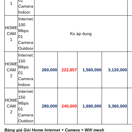
01
1
Camera
Indoor
Internet:
100
HOME
Mbps
CAM
Ko áp dụng
2
01
1
Camera
Outdoor
Internet:
150
HOME
Mbps
CAM
260,000
222,857
1,560,000
3,120,000
2
01
2
Camera
Indoor
Internet:
150
HOME
Mbps
CAM
280,000
240,000
1,680,000
3,360,000
2
01
2
Camera
Outdoor
Bảng giá Gói Home Internet + Camera + Wifi mesh