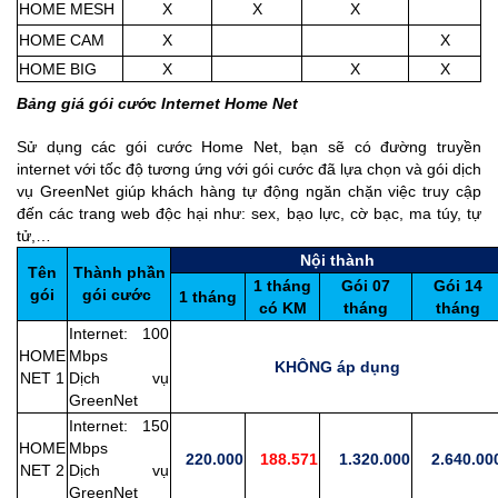
HOME MESH
X
X
X
HOME CAM
X
X
HOME BIG
X
X
X
Bảng giá gói cước Internet Home Net
Sử dụng các gói cước Home Net, bạn sẽ có đường truyền
internet với tốc độ tương ứng với gói cước đã lựa chọn và gói dịch
vụ GreenNet giúp khách hàng tự động ngăn chặn việc truy cập
đến các trang web độc hại như: sex, bạo lực, cờ bạc, ma túy, tự
tử,…
Nội thành
Tên
Thành phần
1 tháng
Gói 07
Gói 14
gói
gói cước
1 tháng
có KM
tháng
tháng
Internet: 100
HOME
Mbps
KHÔNG áp dụng
NET 1
Dịch vụ
GreenNet
Internet: 150
HOME
Mbps
220.000
188.571
1.320.000
2.640.00
NET 2
Dịch vụ
GreenNet