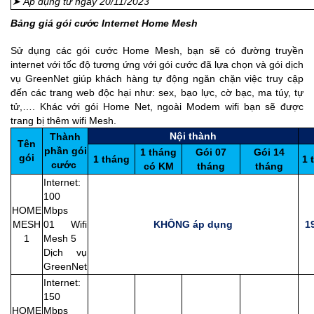
➤ Áp dụng từ ngày 20/11/2023
Bảng giá gói cước Internet Home Mesh
Sử dụng các gói cước Home Mesh, bạn sẽ có đường truyền
internet với tốc độ tương ứng với gói cước đã lựa chọn và gói dịch
vụ GreenNet giúp khách hàng tự động ngăn chặn việc truy cập
đến các trang web độc hại như: sex, bạo lực, cờ bạc, ma túy, tự
tử,…. Khác với gói Home Net, ngoài Modem wifi bạn sẽ được
trang bị thêm wifi Mesh.
Nội thành
Thành
Tên
phần gói
1 tháng
Gói 07
Gói 14
gói
1 tháng
1 
cước
có KM
tháng
tháng
Internet:
100
HOME
Mbps
MESH
01 Wifi
KHÔNG áp dụng
19
1
Mesh 5
Dịch vụ
GreenNet
Internet:
150
HOME
Mbps