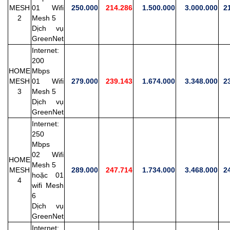
MESH
01 Wifi
250.000
214.286
1.500.000
3.000.000
21
2
Mesh 5
Dịch vụ
GreenNet
Internet:
200
HOME
Mbps
MESH
01 Wifi
279.000
239.143
1.674.000
3.348.000
23
3
Mesh 5
Dịch vụ
GreenNet
Internet:
250
Mbps
02 Wifi
HOME
Mesh 5
MESH
289.000
247.714
1.734.000
3.468.000
24
hoặc 01
4
wifi Mesh
6
Dịch vụ
GreenNet
Internet: