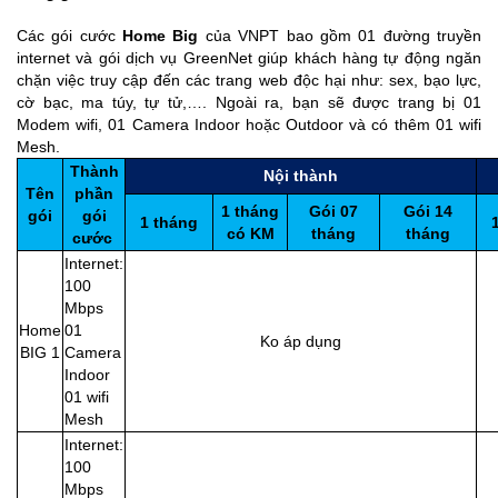
Các gói cước
Home Big
của VNPT bao gồm 01 đường truyền
internet và gói dịch vụ GreenNet giúp khách hàng tự động ngăn
chặn việc truy cập đến các trang web độc hại như: sex, bạo lực,
cờ bạc, ma túy, tự tử,…. Ngoài ra, bạn sẽ được trang bị 01
Modem wifi, 01 Camera Indoor hoặc Outdoor và có thêm 01 wifi
Mesh.
Thành
Nội thành
Tên
phần
1 tháng
Gói 07
Gói 14
gói
gói
1 tháng
có KM
tháng
tháng
cước
Internet:
100
Mbps
Home
01
Ko áp dụng
2
BIG 1
Camera
Indoor
01 wifi
Mesh
Internet:
100
Mbps