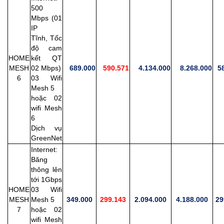
500
Mbps (01
IP
Tĩnh,
Tốc
độ cam
HOME
kết QT
MESH
02 Mbps)
689.000
590.571
4.134.000
8.268.000
58
6
03 Wifi
Mesh 5
hoặc 02
wifi Mesh
6
Dịch vụ
GreenNet
Internet:
Băng
thông lên
tới 1Gbps
HOME
03 Wifi
MESH
Mesh 5
349.000
299.143
2.094.000
4.188.000
29
7
hoặc 02
wifi Mesh