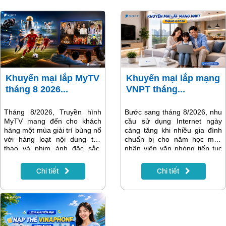
Khuyến mại lắp MyTV
Khuyến mại lắp mạng
tháng 8 2026...
VNPT tháng...
Tháng 8/2026, Truyền hình
Bước sang tháng 8/2026, nhu
MyTV mang đến cho khách
cầu sử dụng Internet ngày
hàng một mùa giải trí bùng nổ
càng tăng khi nhiều gia đình
với hàng loạt nội dung thể
chuẩn bị cho năm học mới,
thao và phim ảnh đặc sắc.
nhân viên văn phòng tiếp tục
Điểm nhấn nổi bật nhất là Giải
làm việc trực tuyến và các
vô địch bóng đá Đông Nam Á
thiết bị thông minh trong gia
Chi tiết
Chi tiết
ASEAN Hyundai Cup 2026
đình trở nên phổ biến hơn.
(AFF Cup 2026) – giải đấu
Một đường truyền Internet ổn
được người hâm mộ bóng đá
định, tốc độ cao không chỉ
Việt Nam mong chờ nhất
giúp việc học tập và làm việc
trong năm. Bên cạnh đó là
hiệu quả mà còn mang đến
nhiều giải đấu quốc tế hấp
những phút giây giải trí trọn