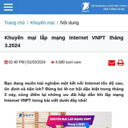
Trang chủ
Khuyến mại
Nội dung
Khuyến mại lắp mạng Internet VNPT tháng
3.2024
02:40 PM
|
01/03/2024
4,680 lượt xem
Bạn đang muốn trải nghiệm một kết nối Internet tốc độ cao,
ổn định và tiện ích? Đừng bỏ lỡ cơ hội đặc biệt trong tháng
3 này, cùng điểm lại những ưu đãi hấp dẫn khi lắp mạng
Internet VNPT trong bài viết dưới đây nhé!