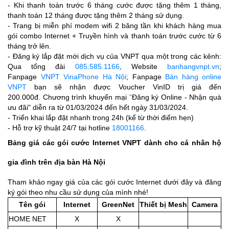
- Khi thanh toán trước 6 tháng cước được tặng thêm 1 tháng,
thanh toán 12 tháng được tặng thêm 2 tháng sử dụng.
- Trang bị miễn phí modem wifi 2 băng tần khi khách hàng mua
gói combo Internet + Truyền hình và thanh toán trước cước từ 6
tháng trở lên.
-
Đăng ký lắp đặt mới dịch vụ của VNPT qua một trong các kênh:
Qua tổng đài
085.585.1166
,
Website
banhangvnpt.vn
;
F
anpage
VNPT VinaPhone Hà Nội
; Fanpage
Bán hàng online
VNPT
bạn sẽ nhận được Voucher VinID trị giá đến
200.000đ.
Chương trình khuyến mại
"
Đăng ký Online - Nhận quà
ưu đãi"
diễn ra từ 01/03/2024 đến hết ngày 31/03/2024.
- Triển khai lắp đặt nhanh trong 24h (kể từ thời điểm hẹn)
- Hỗ trợ kỹ thuật 24/7 tại hotline
18001166
.
Bảng giá các gói cước Internet VNPT dành cho cá nhân hộ
gia đình trên địa bàn Hà Nội
Tham khảo ngay giá của các gói cước Internet dưới đây và đăng
ký gói theo nhu cầu sử dụng của mình nhé!
Tên gói
Internet
GreenNet
Thiết bị Mesh
Camera
HOME NET
X
X