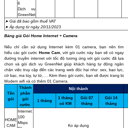
6
Dịch vụ
GreenNet
➤ Giá đã bao gồm thuế VAT
➤ Áp dụng từ ngày 20/11/2023
Bảng giá Gói Home Internet + Camera
Nếu chỉ cần sử dụng Internet kèm 01 camera, bạn nên tìm
hiểu các gói cước
Home Cam
, với gói cước này bạn sẽ có ngay
đường truyền internet với tốc độ tương ứng với gói cước đã lựa
chọn và gói dịch vụ GreenNet giúp khách hàng tự động ngăn
chặn việc truy cập đến các trang web độc hại như: sex, bạo lực,
cờ bạc, ma túy, tự tử,…. Kèm theo gói cước, bạn sẽ được trang bị
Modem wifi và có thêm
01 Camera
.
Thành
Nội thành
Tên
phần
1 tháng
Gói 07
Gói 14
gói
gói
1 tháng
có KM
tháng
tháng
cước
Internet:
100
HOME
Mbps
CAM
Ko áp dụng
2