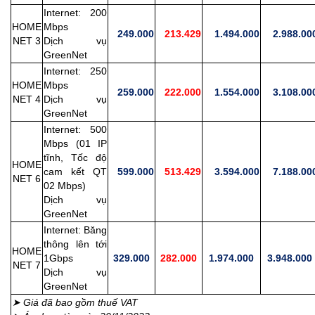
Internet: 200
HOME
Mbps
249.000
213.429
1.494.000
2.988.00
NET 3
Dịch vụ
GreenNet
Internet: 250
HOME
Mbps
259.000
222.000
1.554.000
3.108.00
NET 4
Dịch vụ
GreenNet
Internet: 500
Mbps (01 IP
tĩnh, Tốc độ
HOME
cam kết QT
599.000
513.429
3.594.000
7.188.00
NET 6
02 Mbps)
Dịch vụ
GreenNet
Internet: Băng
thông lên tới
HOME
1Gbps
329.000
282.000
1.974.000
3.948.000
NET 7
Dịch vụ
GreenNet
➤ Giá đã bao gồm thuế VAT