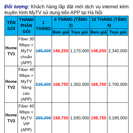
Đối tượng:
Khách hàng lắp đặt mới dịch vụ internet kèm
truyền hình MyTV sử dụng trên APP tại Hà Nội
6 THÁNG (TẶNG
12 THÁNG (TẶNG
THÀNH
TÊN
1
2)
4)
PHẦN
GÓI
THÁNG
GÓI
Đơn giá
Trọn gói
Đơn giá
Trọn gói
Fiber 30
Mbps +
Home
MyTV
195,000
146,250
1,170,000
146,250
2,340,000
TV1
chuẩn
(APP)
Fiber 40
Mbps +
Home
MyTV
225,000
168,750
1,350,000
168,750
2,700,000
TV2
Nâng
cao
(APP)
Fiber 40
Mbps +
Home
MyTV
265,000
198,750
1,590,000
198,750
3,180,000
TV3
VIP
(APP)