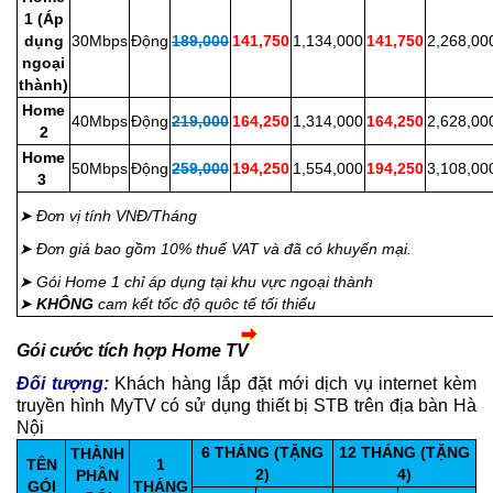
1 (Áp
dụng
30Mbps
Động
189,000
141,750
1,134,000
141,750
2,268,00
ngoại
thành)
Home
40Mbps
Động
219,000
164,250
1,314,000
164,250
2,628,00
2
Home
50Mbps
Động
259,000
194,250
1,554,000
194,250
3,108,00
3
➤ Đơn vị tính VNĐ/Tháng
➤ Đơn giá bao gồm 10% thuế VAT và đã có khuyến mại.
➤ Gói Home 1 chỉ áp dụng tại khu vực ngoại thành
➤
KHÔNG
cam kết tốc độ quôc tế tối thiểu
Gói cước tích hợp Home TV
Đối tượng:
Khách hàng lắp đặt mới dịch vụ internet kèm
truyền hình MyTV có sử dụng thiết bị STB trên địa bàn Hà
Nội
6 THÁNG (TẶNG
12 THÁNG (TẶNG
THÀNH
TÊN
1
2)
4)
PHẦN
GÓI
THÁNG