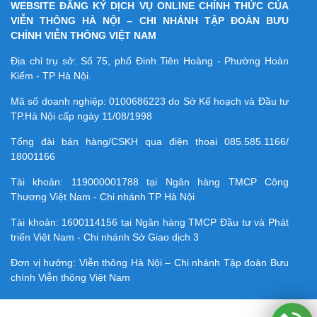
WEBSITE ĐĂNG KÝ DỊCH VỤ ONLINE CHÍNH THỨC CỦA
VIỄN THÔNG HÀ NỘI – CHI NHÁNH TẬP ĐOÀN BƯU
CHÍNH VIỄN THÔNG VIỆT NAM
Địa chỉ trụ sở: Số 75, phố Đinh Tiên Hoàng - Phường Hoàn
Kiếm - TP Hà Nội.
Mã số doanh nghiệp:
0100686223
do Sở Kế hoạch và Đầu tư
TP.Hà Nội cấp ngày 11/08/1998
Tổng đài bán hàng/CSKH qua điện thoại
085.585.1166/
18001166
Tài khoản:
119000001788
tại Ngân hàng TMCP Công
Thương Việt Nam - Chi nhánh TP Hà Nội
Tài khoản:
1600114156
tại Ngân hàng TMCP Ðầu tư và Phát
triển Việt Nam - Chi nhánh Sở Giao dịch 3
Đơn vị hưởng: Viễn thông Hà Nội – Chi nhánh Tập đoàn Bưu
chính Viễn thông Việt Nam