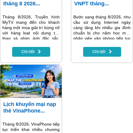
tháng 8 2026...
VNPT tháng...
Tháng 8/2026, Truyền hình
Bước sang tháng 8/2026, nhu
MyTV mang đến cho khách
cầu sử dụng Internet ngày
hàng một mùa giải trí bùng nổ
càng tăng khi nhiều gia đình
với hàng loạt nội dung thể
chuẩn bị cho năm học mới,
thao và phim ảnh đặc sắc.
nhân viên văn phòng tiếp tục
Điểm nhấn nổi bật nhất là Giải
làm việc trực tuyến và các
vô địch bóng đá Đông Nam Á
thiết bị thông minh trong gia
Chi tiết
Chi tiết
ASEAN Hyundai Cup 2026
đình trở nên phổ biến hơn.
(AFF Cup 2026) – giải đấu
Một đường truyền Internet ổn
được người hâm mộ bóng đá
định, tốc độ cao không chỉ
Việt Nam mong chờ nhất
giúp việc học tập và làm việc
trong năm. Bên cạnh đó là
hiệu quả mà còn mang đến
nhiều giải đấu quốc tế hấp
những phút giây giải trí trọn
dẫn, gameshow đình đám và
vẹn.
các bộ phim phát song song
với nước ngoài, giúp MyTV
tiếp tục khẳng định vị thế là
Lịch khuyến mại nạp
nền tảng giải trí hàng đầu
thẻ VinaPhone...
dành cho mọi gia đình.
Tháng 8/2026, VinaPhone tiếp
tục triển khai nhiều chương