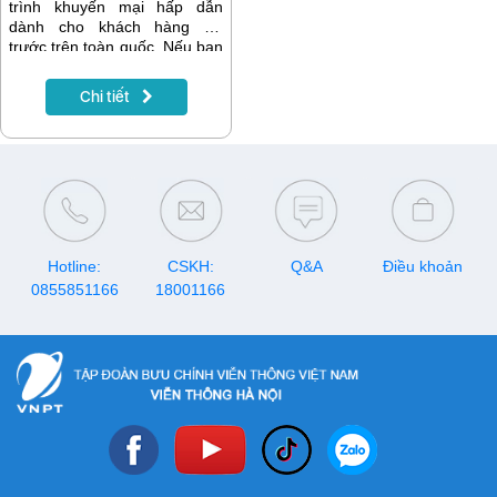
trình khuyến mại hấp dẫn
dành cho khách hàng trả
trước trên toàn quốc. Nếu bạn
đang có nhu cầu nạp tiền để
gia hạn gói cước, đăng ký
Chi tiết
data, gọi thoại hay tích lũy tài
khoản, hãy lưu ngay lịch
khuyến mại VinaPhone tháng
8/2026 dưới đây để nhận
được nhiều ưu đãi nhất.
Hotline:
CSKH:
Q&A
Điều khoản
0855851166
18001166