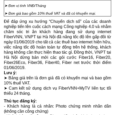
➤
Đơn vị tính VNĐ/Tháng
➤ Đơn giá bao gồm 10% thuế VAT và đã có khuyến mại.
Để đáp ứng xu hướng “Chuyển dịch số” của các doanh
nghiệp tiến lên cuộc cách mạng Công nghiệp 4.0 và nhằm
chăm sóc tri ân khách hàng đang sử dụng internet
FiberVNN, VNPT tại Hà Nội đã nâng tốc độ lên gấp đôi từ
ngày 01/06/2019 cho tất cả các thuê bao internet hiện hữu,
việc nâng tốc độ hoàn toàn tự động trên hệ thống, khách
hàng không cần thực hiện thao tác gì. Đồng thời, VNPT tại
Hà Nội dừng bán mới các gói cước Fiber16, Fiber20,
Fiber26Eco, Fiber36, Fiber40, Fiber net trước thời điểm
01/06/2019.
Lưu ý:
➤ Bảng giá trên là đơn giá đã có khuyến mại và bao gồm
10% thuế VAT.
➤ Cam kết sử dụng dịch vụ FiberVNN+MyTV liên tục tối
thiểu 24 tháng.
Thủ tục đăng ký:
- Khách hàng là cá nhân: Photo chứng minh nhân dân
(không cần công chứng)