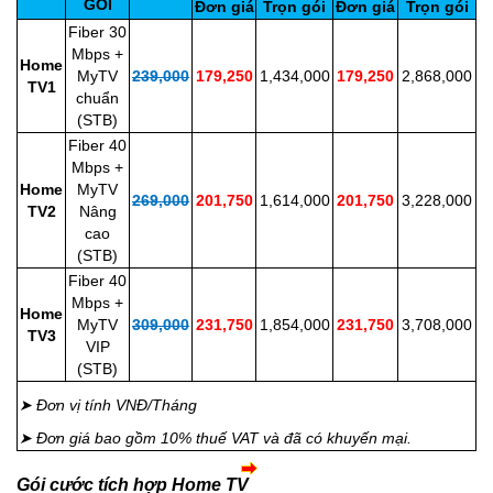
GÓI
Đơn giá
Trọn gói
Đơn giá
Trọn gói
Fiber 30
Mbps +
Home
MyTV
239,000
179,250
1,434,000
179,250
2,868,000
TV1
chuẩn
(STB)
Fiber 40
Mbps +
Home
MyTV
269,000
201,750
1,614,000
201,750
3,228,000
TV2
Nâng
cao
(STB)
Fiber 40
Mbps +
Home
MyTV
309,000
231,750
1,854,000
231,750
3,708,000
TV3
VIP
(STB)
➤
Đơn vị tính VNĐ/Tháng
➤ Đơn giá bao gồm 10% thuế VAT và đã có khuyến mại.
Gói cước tích hợp Home TV