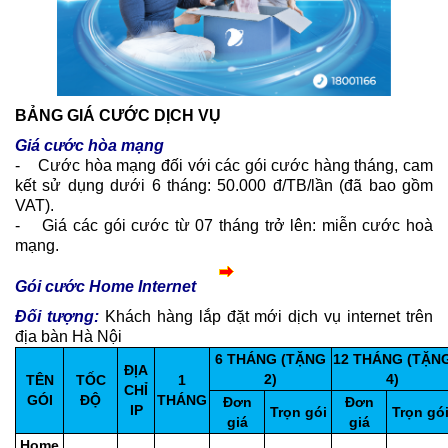
BẢNG GIÁ CƯỚC DỊCH VỤ
Giá cước hòa mạng
- Cước hòa mạng đối với các gói cước hàng tháng, cam
kết sử dụng dưới 6 tháng: 50.000 đ/TB/lần (đã bao gồm
VAT).
- Giá các gói cước từ 07 tháng trở lên: miễn cước hoà
mạng.
Gói cước Home Internet
Đối tượng:
Khách hàng lắp đặt mới dịch vụ internet trên
địa bàn Hà Nội
6 THÁNG (TẶNG
12 THÁNG (TẶN
ĐỊA
2)
4)
TÊN
TỐC
1
CHỈ
GÓI
ĐỘ
THÁNG
Đơn
Đơn
IP
Trọn gói
Trọn gó
giá
giá
Home