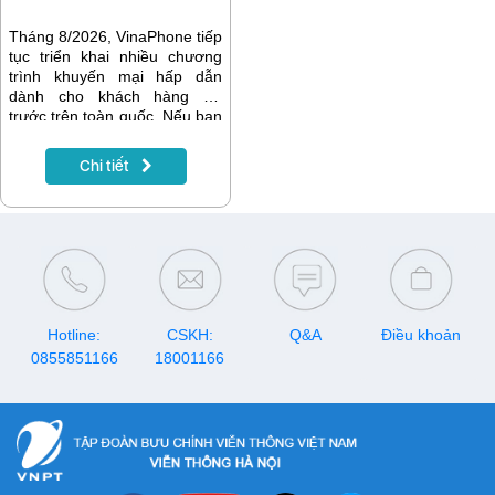
Tháng 8/2026, VinaPhone tiếp
tục triển khai nhiều chương
trình khuyến mại hấp dẫn
dành cho khách hàng trả
trước trên toàn quốc. Nếu bạn
đang có nhu cầu nạp tiền để
gia hạn gói cước, đăng ký
Chi tiết
data, gọi thoại hay tích lũy tài
khoản, hãy lưu ngay lịch
khuyến mại VinaPhone tháng
8/2026 dưới đây để nhận
được nhiều ưu đãi nhất.
Hotline:
CSKH:
Q&A
Điều khoản
0855851166
18001166