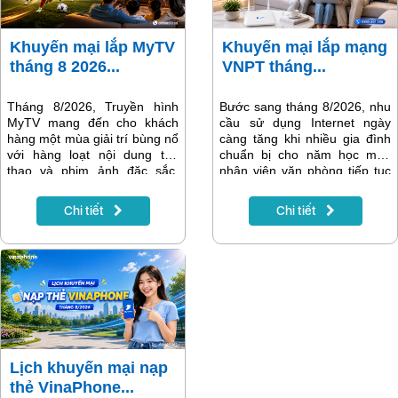
Khuyến mại lắp MyTV
Khuyến mại lắp mạng
tháng 8 2026...
VNPT tháng...
Tháng 8/2026, Truyền hình
Bước sang tháng 8/2026, nhu
MyTV mang đến cho khách
cầu sử dụng Internet ngày
hàng một mùa giải trí bùng nổ
càng tăng khi nhiều gia đình
với hàng loạt nội dung thể
chuẩn bị cho năm học mới,
thao và phim ảnh đặc sắc.
nhân viên văn phòng tiếp tục
Điểm nhấn nổi bật nhất là Giải
làm việc trực tuyến và các
vô địch bóng đá Đông Nam Á
thiết bị thông minh trong gia
Chi tiết
Chi tiết
ASEAN Hyundai Cup 2026
đình trở nên phổ biến hơn.
(AFF Cup 2026) – giải đấu
Một đường truyền Internet ổn
được người hâm mộ bóng đá
định, tốc độ cao không chỉ
Việt Nam mong chờ nhất
giúp việc học tập và làm việc
trong năm. Bên cạnh đó là
hiệu quả mà còn mang đến
nhiều giải đấu quốc tế hấp
những phút giây giải trí trọn
dẫn, gameshow đình đám và
vẹn.
các bộ phim phát song song
với nước ngoài, giúp MyTV
tiếp tục khẳng định vị thế là
Lịch khuyến mại nạp
nền tảng giải trí hàng đầu
thẻ VinaPhone...
dành cho mọi gia đình.