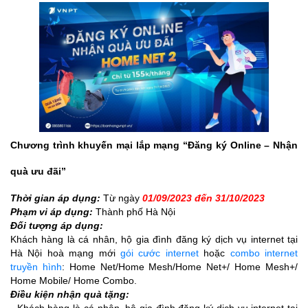
Chương trình khuyến mại lắp mạng “Đăng ký Online – Nhận
quà ưu đãi”
Thời gian áp dụng:
Từ ngày
01/09/2023 đến 31/10/2023
Phạm vi áp dụng:
Thành phố Hà Nội
Đối tượng áp dụng:
Khách hàng là cá nhân, hộ gia đình đăng ký dịch vụ internet tại
Hà Nội hoà mạng mới
gói cước internet
hoặc
combo internet
truyền hình
: Home Net/Home Mesh/Home Net+/ Home Mesh+/
Home Mobile/ Home Combo.
Điều kiện nhận quà tặng:
- Khách hàng là cá nhân, hộ gia đình đăng ký dịch vụ internet tại