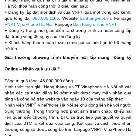
Hà Nội thoả mãn đồng thời 3 điều kiện sau:
+ Đăng ký lắp đặt mới dịch vụ của VNPT qua một trong các kênh:
qua tổng đài
085.585.1166
, Website
banhangvnpt.vn
; Fanpage
VNPT VinaPhone Hà Nội
; Fanpage
Bán hàng online VNPT
+ Đăng ký trong thời gian diễn ra chương trình và hoàn công lắp
đặt trong vòng 06 ngày sau khi đăng ký.
+ Khách hàng thanh toán trước cước gói có thời hạn từ 06 tháng
trở lên.
Giải thưởng chương trình khuyến mãi lắp mạng “Đăng ký
Online – Nhận quà ưu đãi”
Tổng trị quà tặng: 48,000,000 đồng
Hình thức trao giải: Hàng tháng VNPT Vinaphone Hà Nội sẽ xác
nhận các cá nhân đăng ký sớm nhất được may mắn nhận quà
tặng và công bố trên website vào ngày 10 của tháng tiếp theo.
Nhân viên VNPT VinaPhone Hà Nội sẽ chủ động liên hệ với người
trúng thưởng. Trong trường hợp phát sinh tranh chấp, khiếu nại
liên quan đến chương trình, BTC sẽ trực tiếp giải quyết và quyết
định của BTC là kết quả cuối cùng. Kết quả và cách thức nhận
thưởng cũng sẽ được công bố trên fanpage VNPT VinaPhone Hà
Nội.