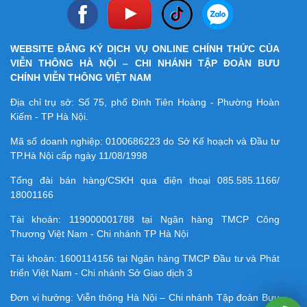
WEBSITE ĐĂNG KÝ DỊCH VỤ ONLINE CHÍNH THỨC CỦA
VIỄN THÔNG HÀ NỘI – CHI NHÁNH TẬP ĐOÀN BƯU
CHÍNH VIỄN THÔNG VIỆT NAM
Địa chỉ trụ sở: Số 75, phố Đinh Tiên Hoàng - Phường Hoàn
Kiếm - TP Hà Nội.
Mã số doanh nghiệp:
0100686223
do Sở Kế hoạch và Đầu tư
TP.Hà Nội cấp ngày 11/08/1998
Tổng đài bán hàng/CSKH qua điện thoại
085.585.1166/
18001166
Tài khoản:
119000001788
tại Ngân hàng TMCP Công
Thương Việt Nam - Chi nhánh TP Hà Nội
Tài khoản:
1600114156
tại Ngân hàng TMCP Ðầu tư và Phát
triển Việt Nam - Chi nhánh Sở Giao dịch 3
Đơn vị hưởng: Viễn thông Hà Nội – Chi nhánh Tập đoàn Bưu