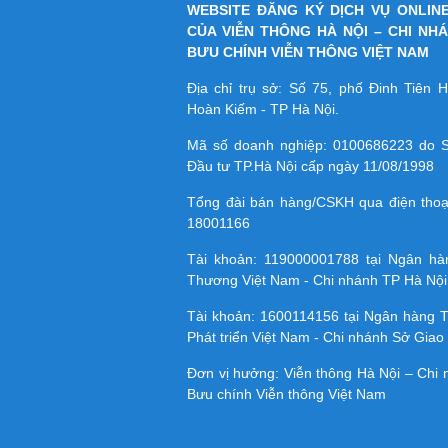
WEBSITE ĐĂNG KÝ DỊCH VỤ ONLIN
CỦA VIỄN THÔNG HÀ NỘI – CHI NH
BƯU CHÍNH VIỄN THÔNG VIỆT NAM
Địa chỉ trụ sở: Số 75, phố Đinh Tiên
Hoàn Kiếm - TP Hà Nội.
Mã số doanh nghiệp:
0100686223
do S
Đầu tư TP.Hà Nội cấp ngày 11/08/1998
Tổng đài bán hàng/CSKH qua điện tho
18001166
Tài khoản:
119000001788
tại Ngân h
Thương Việt Nam - Chi nhánh TP Hà Nội
Tài khoản:
1600114156
tại Ngân hàng 
Phát triển Việt Nam - Chi nhánh Sở Giao 
Đơn vị hưởng: Viễn thông Hà Nội – Chi
Bưu chính Viễn thông Việt Nam