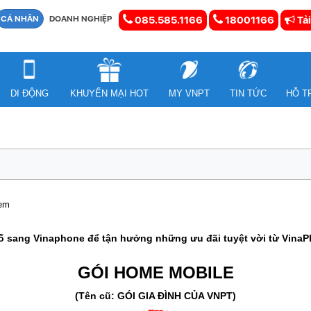
CÁ NHÂN
DOANH NGHIỆP
085.585.1166
18001166
Tải
DI ĐỘNG
KHUYẾN MẠI HOT
MY VNPT
TIN TỨC
HỖ T
xem
 sang Vinaphone để tận hưởng những ưu đãi tuyệt vời từ VinaP
GÓI HOME MOBILE
(Tên cũ: GÓI GIA ĐÌNH CỦA VNPT)