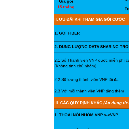
Giá gói
15 tháng
Tr
II. ƯU ĐÃI KHI THAM GIA GÓI CƯỚC
1. GÓI FIBER
2. DUNG LƯỢNG DATA SHARING TR
2.1 Số Thành viên VNP được miễn phí c
(Không tính chủ nhóm)
2.2 Số lượng thành viên VNP tối đa
2.3 Với mỗi thành viên VNP tăng thêm
III. CÁC QUY ĐỊNH KHÁC
(Áp dụng từ 
1. THOẠI NỘI NHÓM VNP <->VNP