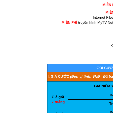
MIỄN 
MIỄ
Internet Fi
MIỄN PHÍ
truyền hình MyTV Net,
K
GÓI CƯỚ
I. GIÁ CƯỚC
(Đơn vị tính: VNĐ - Đã b
GIÁ NIÊM 
Đ
Giá gói
7 tháng
Tr
Đ