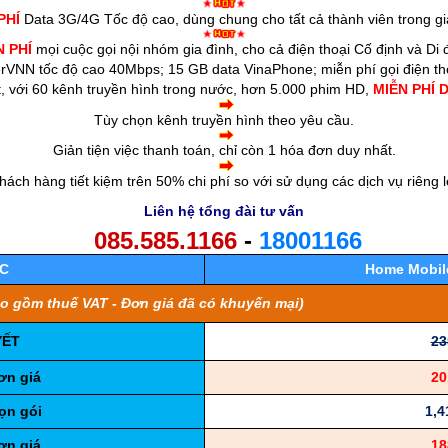
PHÍ
Data 3G/4G Tốc độ cao, dùng chung cho tất cả thành viên trong gi
N PHÍ
mọi cuộc gọi nội nhóm gia đình, cho cả điện thoại Cố định và Di 
berVNN tốc độ cao 40Mbps; 15 GB data VinaPhone; miễn phí gọi điện th
 với 60 kênh truyền hình trong nước, hơn 5.000 phim HD,
MIỄN PHÍ D
Tùy chọn kênh truyền hình theo yêu cầu.
Giản tiện việc thanh toán, chỉ còn 1 hóa đơn duy nhất.
hách hàng tiết kiệm trên 50% chi phí so với sử dụng các dịch vụ riêng l
Liên hệ tổng đài tư vấn
085.585.1166
-
18001166
C
Home Mobile
ao gồm thuế VAT - Đơn giá đã có khuyến mại)
YẾT
23
ơn giá
20
ọn gói
1,4
ơn giá
18