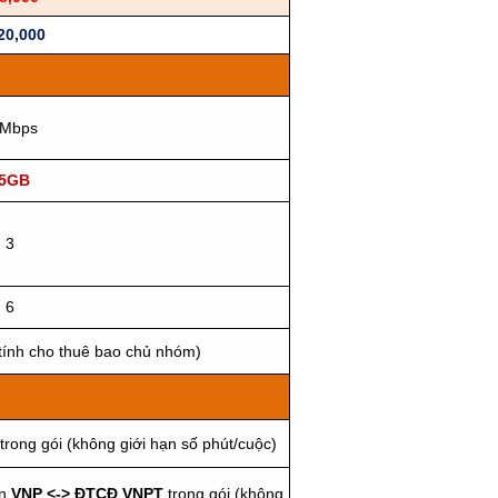
20,000
Mbps
5GB
3
6
(tính cho thuê bao chủ nhóm)
trong gói (không giới hạn số phút/cuộc)
ên
VNP <-> ĐTCĐ VNPT
trong gói (không