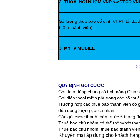
2. THOẠI NỘI NHÓM VNP <->ĐTCĐ VN
Số lượng thuê bao cố định VNPT tối đa đ
thêm thành viên)
3. MYTV MOBILE
>
QUY ĐỊNH GÓI CƯỚC
Gói data dùng chung có tính năng Chia sẻ
Gọi điện thoại miễn phí trong các số thu
Trường hợp các thuê bao thành viên có gó
đến dung lượng gói cá nhân.
Các gói cước thanh toán trước 6 tháng 
Thuê bao chủ nhóm có thể thêm/bớt thàn
Thuê bao chủ nhóm, thuê bao thành viên 
Khuyến mại áp dụng cho khách hàng 