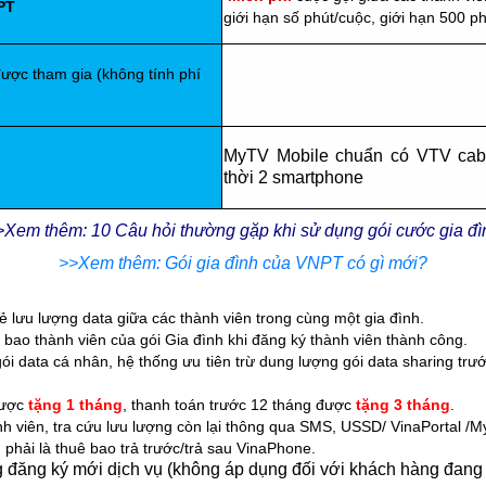
PT
giới hạn số phút/cuộc, giới hạn 500 p
ược tham gia (không tính phí
MyTV Mobile chuẩn có VTV cab
thời 2 smartphone
>Xem thêm: 10 Câu hỏi thường gặp khi sử dụng gói cước gia đì
>>Xem thêm: Gói gia đình của VNPT có gì mới?
 lưu lượng data giữa các thành viên trong cùng một gia đình.
ê bao thành viên của gói Gia đình khi đăng ký thành viên thành công.
i data cá nhân, hệ thống ưu tiên trừ dung lượng gói data sharing trướ
được
tặng 1 tháng
, thanh toán trước 12 tháng được
tặng 3 tháng
.
h viên, tra cứu lưu lượng còn lại thông qua SMS, USSD/ VinaPortal /
phải là thuê bao trả trước/trả sau VinaPhone.
đăng ký mới dịch vụ (không áp dụng đối với khách hàng đang