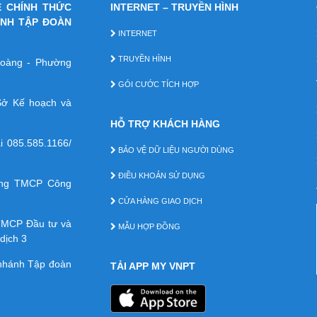
E CHÍNH THỨC
INTERNET – TRUYỀN HÌNH
ÁNH TẬP ĐOÀN
INTERNET
TRUYỀN HÌNH
 Hoàng - Phường
GÓI CƯỚC TÍCH HỢP
ở Kế hoạch và
HỖ TRỢ KHÁCH HÀNG
ại
085.585.1166/
BẢO VỆ DỮ LIỆU NGƯỜI DÙNG
ĐIỀU KHOẢN SỬ DỤNG
àng TMCP Công
CỬA HÀNG GIAO DỊCH
TMCP Ðầu tư và
MẪU HỢP ĐỒNG
dịch 3
 nhánh Tập đoàn
TẢI APP MY VNPT