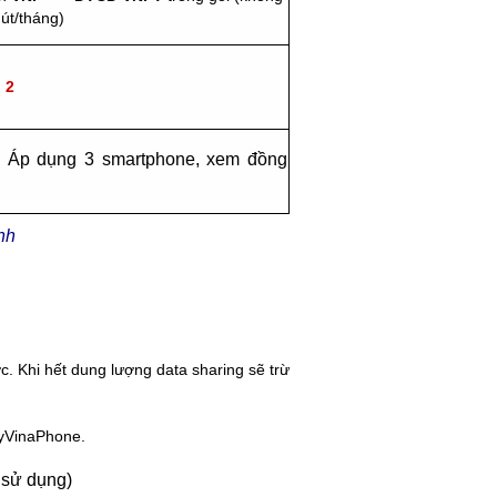
hút/tháng)
2
 Áp dụng 3 smartphone, xem đồng
nh
c. Khi hết dung lượng data sharing sẽ trừ
MyVinaPhone.
 sử dụng)