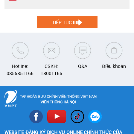
TIẾP TỤC
Hotline:
CSKH:
Q&A
Điều khoản
0855851166
18001166
WEBSITE ĐĂNG KÝ DỊCH VỤ ONLINE CHÍNH THỨC CỦA