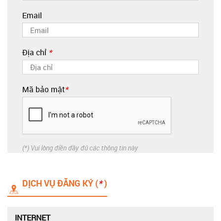
Email
Địa chỉ
*
Mã bảo mật
*
(*) Vui lòng điền đầy đủ các thông tin này
DỊCH VỤ ĐĂNG KÝ (
*
)
INTERNET