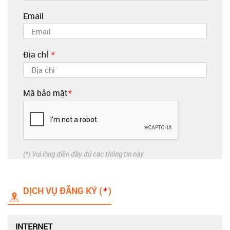
Email
Địa chỉ
*
Mã bảo mật
*
(*) Vui lòng điền đầy đủ các thông tin này
DỊCH VỤ ĐĂNG KÝ (
*
)
INTERNET