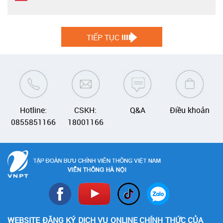
TIẾP TỤC
Hotline:
CSKH:
Q&A
Điều khoản
0855851166
18001166
WEBSITE ĐĂNG KÝ DỊCH VỤ ONLINE CHÍNH THỨC CỦA