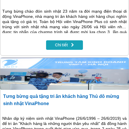
Tưng bừng chào đón sinh nhật 23 năm ra đời mạng điện thoại di
động VinaPhone, nhà mạng tri ân khách hàng với hàng chục nghìn
quà tặng có giá trị. Toàn bộ Hội viên VinaPhone Plus có sinh nhật
trùng với sinh nhật nhà mạng vào ngày 26/06 và Hội viên nhận
được tin nhắn của chương trình sẽ được mời lựa chọn 3 lần quà
tặng là những vật phẩm hữu ích, điểm VinaPhone Plus, gói cước
Data/SMS hay phút gọi nội/ngoại mạng trên Cổng quà tặng Online
Chi tiết
(mục Quà tặng). Chương trình sẽ diễn ra từ 20/6 đến 30/6/2019.
Tưng bừng quà tặng tri ân khách hàng Thủ đô mừng
sinh nhật VinaPhone
Nhân dịp kỷ niệm sinh nhật VinaPhone (26/6/1996 – 26/6/2019) và
để tri ân "Khách hàng là những người thân yêu nhất" đã đồng hành
cùng VinaPhone trong suốt thời gian vừa qua, trong 2 ngày 25 và