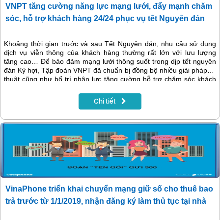
VNPT tăng cường năng lực mạng lưới, đẩy mạnh chăm
sóc, hỗ trợ khách hàng 24/24 phục vụ tết Nguyên đán
Khoảng thời gian trước và sau Tết Nguyên đán, nhu cầu sử dụng
dịch vụ viễn thông của khách hàng thường rất lớn với lưu lượng
tăng cao… Để bảo đảm mạng lưới thông suốt trong dịp tết nguyên
đán Kỷ hợi, Tập đoàn VNPT đã chuẩn bị đồng bộ nhiều giải pháp kỹ
thuật cũng như bố trí nhân lực tăng cường hỗ trợ chăm sóc khách
hàng 24/24.
Chi tiết
VinaPhone triển khai chuyển mạng giữ số cho thuê bao
trả trước từ 1/1/2019, nhận đăng ký làm thủ tục tại nhà