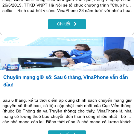
26/6/2019, TTKD VNPT Hà Nội sẽ tổ chức chương trình "Chụp hình
selfie – Rinh quà hết ý cùng VinaPhone 23 năm tuổi" với nhiều hoạt
động tại 100% cửa hàng giao dịch và Điểm bán hàng lưu động của
VNPT trên địa bàn Hà Nội.
Chi tiết
Chuyển mạng giữ số: Sau 6 tháng, VinaPhone vẫn dẫn
đầu!
Sau 6 tháng, kể từ thời điểm áp dụng chính sách chuyển mạng giữ
nguyên số thuê bao, số liệu cập nhật mới nhất của Cục Viễn thông
(thuộc Bộ Thông tin và Truyền thông) cho thấy, VinaPhone là nhà
mạng có lượng thuê bao chuyển đến thành công nhiều nhất - bỏ xa
các nhà mạng còn lại. Đồng thời cũng là nhà mạng có lượng khách
hàng đăng ký (mong muốn) chuyển đến nhiều nhất... Vậy đâu là lý
do VinaPhone giữ được các "chỉ số đẹp" này, dù chưa phải là nhà