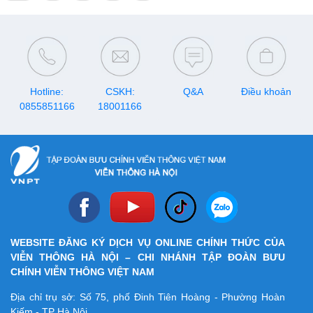
Hotline:
CSKH:
Q&A
Điều khoản
0855851166
18001166
WEBSITE ĐĂNG KÝ DỊCH VỤ ONLINE CHÍNH THỨC CỦA
VIỄN THÔNG HÀ NỘI – CHI NHÁNH TẬP ĐOÀN BƯU
CHÍNH VIỄN THÔNG VIỆT NAM
Địa chỉ trụ sở: Số 75, phố Đinh Tiên Hoàng - Phường Hoàn
Kiếm - TP Hà Nội.