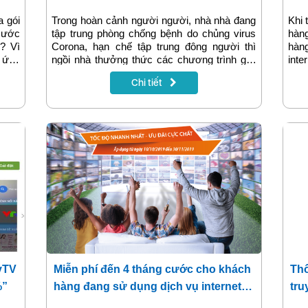
đâ
 gói
Trong hoàn cảnh người người, nhà nhà đang
Khi 
cước
tập trung phòng chống bệnh do chủng virus
hàn
? Vì
Corona, hạn chế tập trung đông người thì
hàn
ó ứng
ngồi nhà thưởng thức các chương trình giải
inte
g gặp
trí trên truyền hình MyTV cùng gia đình sẽ là
các 
Chi tiết
T sẽ
gợi ý hay, lắp đặt ngay truyền hình MyTv vì
cung
 dưới
đã hết tết mà vẫn còn khuyến mại nhé! Cùng
xem chương trình khuyến mại khi lắp đặt
mới truyền hình MyTV trong tháng 02.2020
trong bài viết dưới đây.
yTV
Miễn phí đến 4 tháng cước cho khách
Thô
%”
hàng đang sử dụng dịch vụ internet
tru
và truyền hình MyTV tại Hà Nội
co