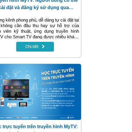
yền hình MyTV: Người dùng có thể
cài đặt và đăng ký sử dụng qua
p MyTV
g kênh phong phú, dễ dàng tự cài đặt tại
 không cần đầu thu hay sự hỗ trợ của
n viên kỹ thuật, ứng dụng truyền hình
V cho Smart TV đang được nhiều khách
 lựa chọn trong mùa dịch. Mới đây nhất,
Chi tiết
 dụng MyTV tiếp tục cập nhật tiện ích
h toán trả trước online, khuyến mại 50%
khách hàng mua gói trong Ngày Vàng.
 trực tuyến trên truyền hình MyTV: