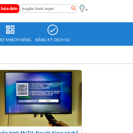
 hóa đơn
RỢ KHÁCH HÀNG
ĐĂNG KÝ DỊCH VỤ