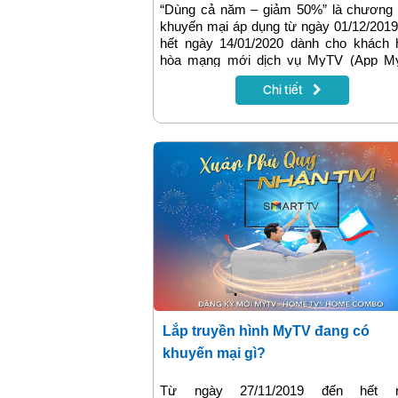
“Dùng cả năm – giảm 50%” là chương t
khuyến mại áp dụng từ ngày 01/12/201
hết ngày 14/01/2020 dành cho khách 
hòa mạng mới dịch vụ MyTV (App M
trên đường internet cáp quang hiện hữ
Chi tiết
hình thức Selfcare và khách hàng đan
dụng dịch vụ MyTV đăng ký mới gói 
App MyTV cho tivi thứ hai trở
Banhangvnpt.vn sẽ cung cấp thông tin đ
trong bài viết dưới đây
Lắp truyền hình MyTV đang có
khuyến mại gì?
Từ ngày 27/11/2019 đến hết 