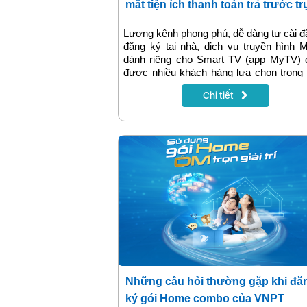
mắt tiện ích thanh toán trả trước t
tiếp qua ứng dụng trên Smart TV
Lượng kênh phong phú, dễ dàng tự cài đ
đăng ký tại nhà, dịch vụ truyền hình
dành riêng cho Smart TV (app MyTV) 
được nhiều khách hàng lựa chọn trong
dịch. Mới đây nhất, ứng dụng MyTV tiế
Chi tiết
cập nhật tiện ích thanh toán trả trước on
khuyến mại 50% cho khách hàng mua
trong Ngày Vàng.
Những câu hỏi thường gặp khi đă
ký gói Home combo của VNPT