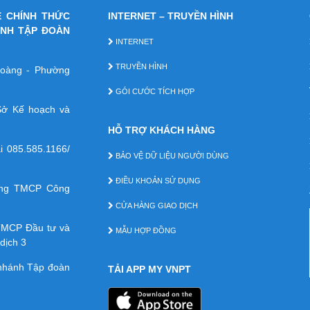
E CHÍNH THỨC
INTERNET – TRUYỀN HÌNH
ÁNH TẬP ĐOÀN
INTERNET
TRUYỀN HÌNH
 Hoàng - Phường
GÓI CƯỚC TÍCH HỢP
ở Kế hoạch và
HỖ TRỢ KHÁCH HÀNG
ại
085.585.1166/
BẢO VỆ DỮ LIỆU NGƯỜI DÙNG
ĐIỀU KHOẢN SỬ DỤNG
àng TMCP Công
CỬA HÀNG GIAO DỊCH
TMCP Ðầu tư và
MẪU HỢP ĐỒNG
dịch 3
 nhánh Tập đoàn
TẢI APP MY VNPT