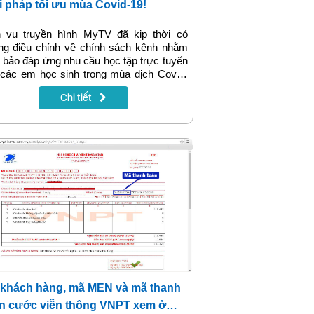
i pháp tối ưu mùa Covid-19!
h vụ truyền hình MyTV đã kịp thời có
ng điều chỉnh về chính sách kênh nhằm
bảo đáp ứng nhu cầu học tập trực tuyến
các em học sinh trong mùa dịch Covid-
rên tất cả các kênh truyền hình trung
Chi tiết
g và địa phương hiện có. Nhờ vào các
 năng đặc thù chỉ công nghệ truyền hình
 mới có, việc học tập trực tuyến của các
ọc sinh trên MyTV sẽ thuận lợi và có ưu
hơn rất nhiều so với việc học trực tuyến
 truyền hình truyền thống.
khách hàng, mã MEN và mã thanh
n cước viễn thông VNPT xem ở