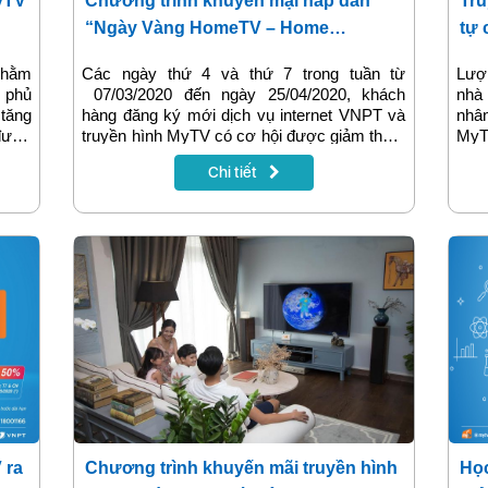
yTV
Chương trình khuyến mại hấp dẫn
Tru
“Ngày Vàng HomeTV – Home
tự 
Combo”
ap
 nhằm
Các ngày thứ 4 và thứ 7 trong tuần từ
Lượn
 phủ
07/03/2020 đến ngày 25/04/2020, khách
nhà
 tăng
hàng đăng ký mới dịch vụ internet VNPT và
nhâ
 được
truyền hình MyTV có cơ hội được giảm thêm
MyT
u cầu
20% chi phí nếu thuộc đối tượng trong
hàng
Chi tiết
. Vậy
Chương trình khuyến mại “Ngày Vàng
ứng
 MyTV
HomeTV – Home Combo” đang được tổ
than
g tin
chức tại Hà Nội. Cùng tìm hiểu thêm về
cho 
chương trình khuyến mại trong bài viết dưới
đây nhé!
 ra
Chương trình khuyến mãi truyền hình
Học