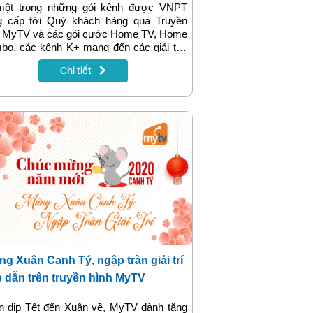
một trong những gói kênh được VNPT
g cấp tới Quý khách hàng qua Truyền
h MyTV và các gói cước Home TV, Home
bo, các kênh K+ mang đến các giải thể
 độc quyền, chương trình bình luận, phim
Chi tiết
 tấn được khán giả yêu thích. Từ
01/2020, Truyền hình K+ áp dụng chính
h giá cước mới trên toàn quốc, được
 điều chỉnh trực tiếp trong các gói cước
n hành nhằm mang đến quyền lợi tối đa
 Quý khách hàng.
g Xuân Canh Tý, ngập tràn giải trí
 dẫn trên truyền hình MyTV
n dịp Tết đến Xuân về, MyTV dành tặng