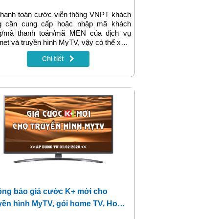
u?
thanh toán cước viễn thông VNPT khách
g cần cung cấp hoặc nhập mã khách
g/mã thanh toán/mã MEN của dịch vụ
rnet và truyền hình MyTV, vậy có thể xem
mã dịch vụ này tại đâu? Bài viết sau sẽ
Chi tiết
 cấp đầy đủ thông tin.
ng báo giá cước K+ mới cho
yền hình MyTV, gói home TV, Home
mbo