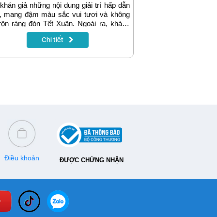
khán giả những nội dung giải trí hấp dẫn
t, mang đậm màu sắc vui tươi và không
rộn ràng đón Tết Xuân. Ngoài ra, khách
 mới của dịch vụ truyền hình MyTV còn
Chi tiết
cơ hội trúng thưởng chiếc TV Samsung
43 inch để đón một cái Tết đủ đầy với
ơng trình khuyến mại mừng năm mới
n Phú Quý - Nhận tivi”.
Điều khoản
ĐƯỢC CHỨNG NHẬN