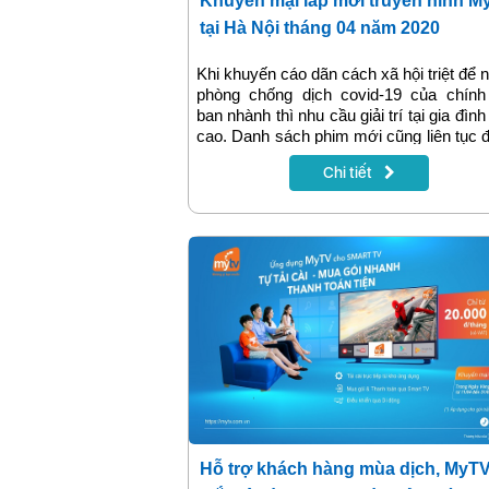
Khuyến mại lắp mới truyền hình M
tại Hà Nội tháng 04 năm 2020
Khi khuyến cáo dãn cách xã hội triệt để
phòng chống dịch covid-19 của chính
ban nhành thì nhu cầu giải trí tại gia đình
cao. Danh sách phim mới cũng liên tục
cập nhật trên truyền hình MyTV nên nh
Chi tiết
lắp đặt mới tại Hà Nội cũng tăng cao
khuyến mại khi lắp đặt mới truyền hình
trong tháng 04.2020 như thế nào? thôn
chi tiết sẽ có trong bài viết dưới đây!
Hỗ trợ khách hàng mùa dịch, MyTV