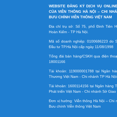
WEBSITE ĐĂNG KÝ DỊCH VỤ ONLIN
CỦA VIỄN THÔNG HÀ NỘI – CHI NH
BƯU CHÍNH VIỄN THÔNG VIỆT NAM
Địa chỉ trụ sở: Số 75, phố Đinh Tiên
Hoàn Kiếm - TP Hà Nội.
Mã số doanh nghiệp:
0100686223
do S
Đầu tư TP.Hà Nội cấp ngày 11/08/1998
Tổng đài bán hàng/CSKH qua điện tho
18001166
Tài khoản:
119000001788
tại Ngân h
Thương Việt Nam - Chi nhánh TP Hà Nội
Tài khoản:
1600114156
tại Ngân hàng 
Phát triển Việt Nam - Chi nhánh Sở Giao 
Đơn vị hưởng: Viễn thông Hà Nội – Chi
Bưu chính Viễn thông Việt Nam