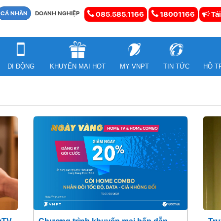
CÁ NHÂN
DOANH NGHIỆP
085.585.1166
18001166
Tải
DI ĐỘNG
KHUYẾN MẠI HOT
MY VNPT
TIN TỨC
HỖ T