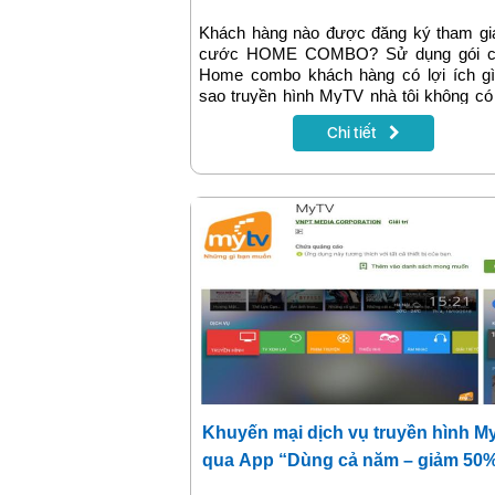
Khách hàng nào được đăng ký tham gia
cước HOME COMBO? Sử dụng gói 
Home combo khách hàng có lợi ích gì
sao truyền hình MyTV nhà tôi không c
dụng Youtube? ... Những câu hỏi thườn
Chi tiết
khi đăng ký gói Home combo của VNP
được giải đáp trong nội dung bài viết
đây!
Khuyến mại dịch vụ truyền hình M
qua App “Dùng cả năm – giảm 50