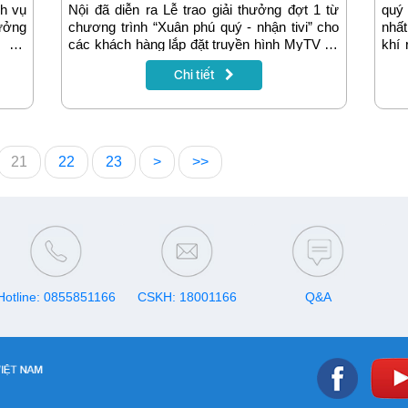
ch vụ
Nội đã diễn ra Lễ trao giải thưởng đợt 1 từ
quý 
ưởng
chương trình “Xuân phú quý - nhận tivi” cho
nhấ
 giá
các khách hàng lắp đặt truyền hình MyTV đã
khí 
 dẫn
may mắn trúng giải.
hàng
Chi tiết
ú quý
có 
 tham
4K 
chư
“Xuâ
21
22
23
>
>>
Hotline: 0855851166
CSKH: 18001166
Q&A