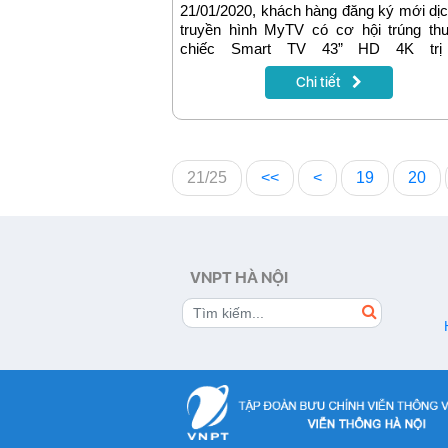
21/01/2020, khách hàng đăng ký mới dị
truyền hình MyTV có cơ hội trúng th
chiếc Smart TV 43” HD 4K trị
13.000.000đ. Đây là phần thưởng hấp
Chi tiết
của chương trình khuyến mãi “Xuân ph
– nhận tivi”. Cùng tìm hiểu cách thức
gia trong bài viết dưới đây nhé!
21/25
<<
<
19
20
VNPT HÀ NỘI