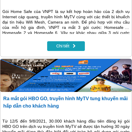
Gói Home Safe của VNPT là sự kết hợp hoàn hảo của 2 dịch vụ
Internet cáp quang, truyền hình MyTV cùng với các thiết bị khuếch
đại tín hiệu Wifi Mesh, Camera an ninh. Để phù hợp với nhu cầu
của mỗi hộ gia đình, VNPT ra mắt 3 gói cước: Homesafe 1,
Homesafe 2 và Homesafe 6. Vậy sự khác nhau giữa 3 gói cước
Homesafe được đưa ra trong bài viết sẽ giúp khách hàng có lựa
chọn tối ưu nhất cho gia đình.
Chi tiết
Ra mắt gói HBO GO, truyền hình MyTV tung khuyến mãi
hấp dẫn cho khách hàng
Từ 12/5 đến 9/8/2021, 30.000 khách hàng đầu tiên đăng ký gói
HBO GO trên dịch vụ truyền hình MyTV sẽ được tận hưởng 30 ngày
khuyến mãi dùng thử đặc biệt đối với toàn bộ nội dung gói cước