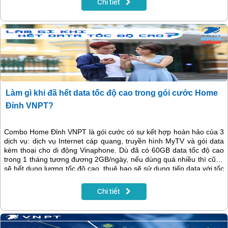
Chi tiết
Làm gì khi đã hết data tốc độ cao trong gói cước Home
Đỉnh VNPT?
Combo Home Đỉnh VNPT là gói cước có sự kết hợp hoàn hảo của 3
dịch vụ: dịch vụ Internet cáp quang, truyền hình MyTV và gói data
kèm thoại cho di động Vinaphone. Dù đã có 60GB data tốc độ cao
trong 1 tháng tương đương 2GB/ngày, nếu dùng quá nhiều thì cũng
sẽ hết dung lượng tốc độ cao, thuê bao sẽ sử dụng tiếp data với tốc
độ thường. Trong trường hợp muốn sử dụng tiếp data tốc độ cao,
khách hàng cần đăng kí các gói bổ sung theo hướng dẫn dưới đây!
Chi tiết