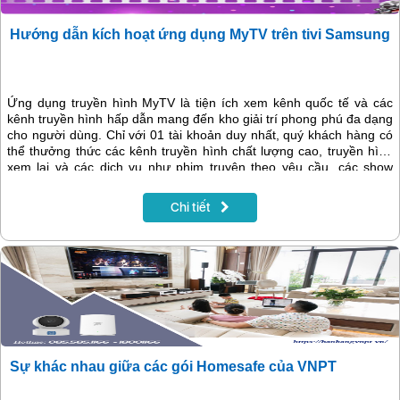
Hướng dẫn kích hoạt ứng dụng MyTV trên tivi Samsung
Ứng dụng truyền hình MyTV là tiện ích xem kênh quốc tế và các
kênh truyền hình hấp dẫn mang đến kho giải trí phong phú đa dạng
cho người dùng. Chỉ với 01 tài khoản duy nhất, quý khách hàng có
thể thưởng thức các kênh truyền hình chất lượng cao, truyền hình
xem lại và các dịch vụ như phim truyện theo yêu cầu, các show
truyền hình, clip âm nhạc, trên các thiết bị thông minh. Để bắt đầu
sử dụng MyTV trên tivi Samsung, khách hàng vui lòng thực hiện các
Chi tiết
bước dưới đây:
Sự khác nhau giữa các gói Homesafe của VNPT