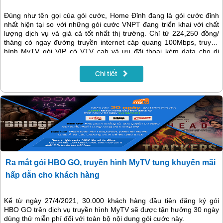
Đúng như tên gọi của gói cước, Home Đỉnh đang là gói cước đỉnh
nhất hiện tại so với những gói cước VNPT đang triển khai với chất
lượng dịch vụ và giá cả tốt nhất thị trường. Chỉ tử 224,250 đồng/
tháng có ngay đường truyền internet cáp quang 100Mbps, truyền
hình MyTV gói VIP có VTV cab và ưu đãi thoại kèm data cho di
động vinaphone.
Chi tiết
Ra mắt gói HBO GO, truyền hình MyTV tung khuyến mãi
hấp dẫn cho khách hàng
Kể từ ngày 27/4/2021, 30.000 khách hàng đầu tiên đăng ký gói
HBO GO trên dịch vụ truyền hình MyTV sẽ được tận hưởng 30 ngày
dùng thử miễn phí đối với toàn bộ nội dung gói cước này.