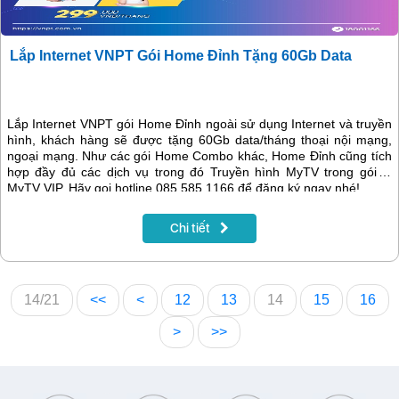
Lắp Internet VNPT Gói Home Đỉnh Tặng 60Gb Data
Lắp Internet VNPT gói Home Đỉnh ngoài sử dụng Internet và truyền
hình, khách hàng sẽ được tặng 60Gb data/tháng thoại nội mạng,
ngoại mạng. Như các gói Home Combo khác, Home Đỉnh cũng tích
hợp đầy đủ các dịch vụ trong đó Truyền hình MyTV trong gói là
MyTV VIP. Hãy gọi hotline 085.585.1166 để đăng ký ngay nhé!
Chi tiết
14/21
<<
<
12
13
14
15
16
>
>>