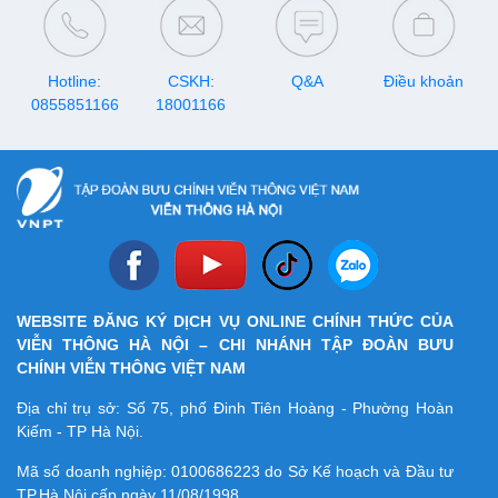
Hotline:
CSKH:
Q&A
Điều khoản
0855851166
18001166
WEBSITE ĐĂNG KÝ DỊCH VỤ ONLINE CHÍNH THỨC CỦA
VIỄN THÔNG HÀ NỘI – CHI NHÁNH TẬP ĐOÀN BƯU
CHÍNH VIỄN THÔNG VIỆT NAM
Địa chỉ trụ sở: Số 75, phố Đinh Tiên Hoàng - Phường Hoàn
Kiếm - TP Hà Nội.
Mã số doanh nghiệp:
0100686223
do Sở Kế hoạch và Đầu tư
TP.Hà Nội cấp ngày 11/08/1998