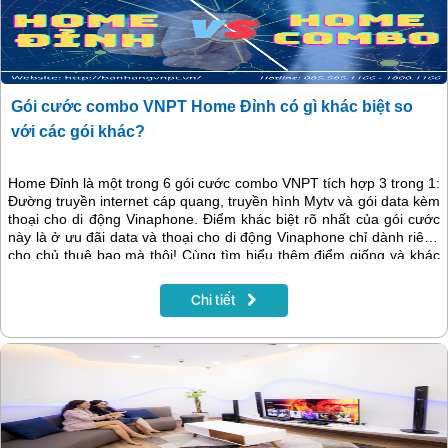
Gói cước combo VNPT Home Đỉnh có gì khác biệt so
với các gói khác?
Home Đỉnh là một trong 6 gói cước combo VNPT tích hợp 3 trong 1:
Đường truyền internet cáp quang, truyền hình Mytv và gói data kèm
thoại cho di động Vinaphone. Điểm khác biệt rõ nhất của gói cước
này là ở ưu đãi data và thoại cho di động Vinaphone chỉ dành riêng
cho chủ thuê bao mà thôi! Cùng tìm hiểu thêm điểm giống và khác
nhau của các gói cước combo VNPT trong bài viết sau nhé!
Chi tiết