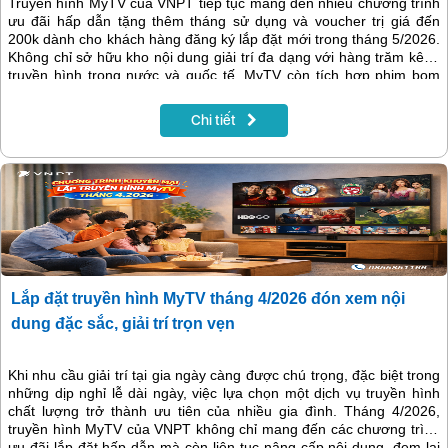
Truyền hình MyTV của VNPT tiếp tục mang đến nhiều chương trình
ưu đãi hấp dẫn tặng thêm tháng sử dụng và voucher trị giá đến
200k dành cho khách hàng đăng ký lắp đặt mới trong tháng 5/2026.
Không chỉ sở hữu kho nội dung giải trí đa dạng với hàng trăm kênh
truyền hình trong nước và quốc tế, MyTV còn tích hợp phim bom
tấn, thể thao, thiếu nhi, karaoke và nhiều tiện ích thông minh ngay
trên tivi. Đây là lựa chọn phù hợp cho mọi gia đình muốn tận hưởng
Chi tiết
không gian giải trí chất lượng với chi phí tiết kiệm.
Lắp đặt truyền hình MyTV tháng 4/2026 đón xem nội
dung đặc sắc, giải trí trọn vẹn
Khi nhu cầu giải trí tại gia ngày càng được chú trọng, đặc biệt trong
những dịp nghỉ lễ dài ngày, việc lựa chọn một dịch vụ truyền hình
chất lượng trở thành ưu tiên của nhiều gia đình. Tháng 4/2026,
truyền hình MyTV của VNPT không chỉ mang đến các chương trình
ưu đãi lắp đặt hấp dẫn mà còn liên tục nâng cấp nội dung, đem lại