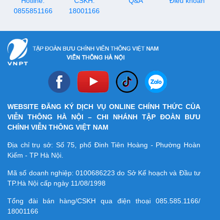
Hotline:
CSKH:
Q&A
Điều khoản
0855851166
18001166
WEBSITE ĐĂNG KÝ DỊCH VỤ ONLINE CHÍNH THỨC CỦA
VIỄN THÔNG HÀ NỘI – CHI NHÁNH TẬP ĐOÀN BƯU
CHÍNH VIỄN THÔNG VIỆT NAM
Địa chỉ trụ sở: Số 75, phố Đinh Tiên Hoàng - Phường Hoàn
Kiếm - TP Hà Nội.
Mã số doanh nghiệp:
0100686223
do Sở Kế hoạch và Đầu tư
TP.Hà Nội cấp ngày 11/08/1998
Tổng đài bán hàng/CSKH qua điện thoại
085.585.1166/
18001166