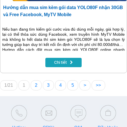
Hướng dẫn mua sim kèm gói data YOLO80F nhận 30GB
và Free Facebook, MyTV Mobile
Nếu bạn đang tìm kiếm gói cước vừa đủ dùng mỗi ngày, giá hợp lý,
lại có thể thỏa sức dùng Facebook, xem truyền hình MyTV Mobile
mà không lo hết data thì sim kèm gói YOLO80F sẽ là lựa chọn lý
tưởng giúp bạn duy trì kết nối ổn định với chi phí chỉ 80.000đ/tháng.
Hướng dẫn cách đặt mua sim kèm gói YOLO80F online nhanh
chóng sẽ có trong bài viết dưới đây.
Chi tiết
1/21
1
2
3
4
5
>
>>