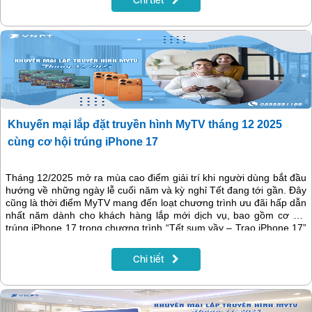
Chi tiết
Khuyến mại lắp đặt truyền hình MyTV tháng 12 2025
cùng cơ hội trúng iPhone 17
Tháng 12/2025 mở ra mùa cao điểm giải trí khi người dùng bắt đầu
hướng về những ngày lễ cuối năm và kỳ nghỉ Tết đang tới gần. Đây
cũng là thời điểm MyTV mang đến loạt chương trình ưu đãi hấp dẫn
nhất năm dành cho khách hàng lắp mới dịch vụ, bao gồm cơ hội
trúng iPhone 17 trong chương trình “Tết sum vầy – Trao iPhone 17”
và tặng thẻ VinID trị giá đến 200.000 đồng khi đăng ký lắp đặt
truyền hình MyTV online. Cùng với ưu đãi lớn, MyTV giới thiệu hệ
Chi tiết
thống nội dung thể thao, phim ảnh và giải trí đặc sắc trong tháng
12, tạo nên trải nghiệm trọn vẹn cho mọi gia đình.