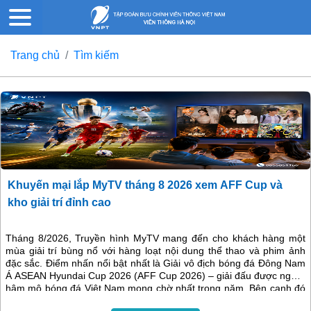
Trang chủ
Tìm kiếm
Khuyến mại lắp MyTV tháng 8 2026 xem AFF Cup và
kho giải trí đỉnh cao
Tháng 8/2026, Truyền hình MyTV mang đến cho khách hàng một
mùa giải trí bùng nổ với hàng loạt nội dung thể thao và phim ảnh
đặc sắc. Điểm nhấn nổi bật nhất là Giải vô địch bóng đá Đông Nam
Á ASEAN Hyundai Cup 2026 (AFF Cup 2026) – giải đấu được người
hâm mộ bóng đá Việt Nam mong chờ nhất trong năm. Bên cạnh đó
là nhiều giải đấu quốc tế hấp dẫn, gameshow đình đám và các bộ