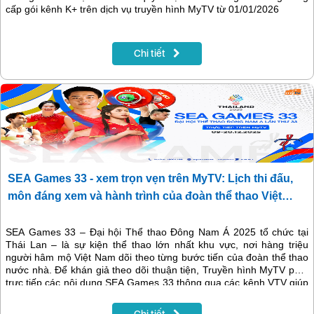
cấp gói kênh K+ trên dịch vụ truyền hình MyTV từ 01/01/2026
Chi tiết
SEA Games 33 - xem trọn vẹn trên MyTV: Lịch thi đấu,
môn đáng xem và hành trình của đoàn thể thao Việt
Nam
SEA Games 33 – Đại hội Thể thao Đông Nam Á 2025 tổ chức tại
Thái Lan – là sự kiện thể thao lớn nhất khu vực, nơi hàng triệu
người hâm mộ Việt Nam dõi theo từng bước tiến của đoàn thể thao
nước nhà. Để khán giả theo dõi thuận tiện, Truyền hình MyTV phát
trực tiếp các nội dung SEA Games 33 thông qua các kênh VTV giúp
người xem nắm trọn diễn biến đại hội mọi lúc, mọi nơi.