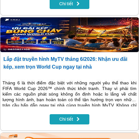
phim phát song song với nước ngoài, giúp MyTV tiếp tục khẳng định
Chi tiết
vị thế là nền tảng giải trí hàng đầu dành cho mọi gia đình.
Lắp đặt truyền hình MyTV tháng 6/2026: Nhận ưu đãi
kép, xem trọn World Cup ngay tại nhà
Tháng 6 là thời điểm đặc biệt với những người yêu thể thao khi
FIFA World Cup 2026™ chính thức khởi tranh. Thay vì phải tìm
kiếm các nguồn phát sóng không ổn định hoặc lo lắng về chất
lượng hình ảnh, bạn hoàn toàn có thể tận hưởng trọn vẹn những
trận cầu hấp dẫn ngay tại nhà cùng truyền hình MyTV. Không chỉ
mang đến kho nội dung giải trí phong phú, tháng 6/2026 VNPT còn
triển khai chương trình khuyến mại hấp dẫn dành cho khách hàng
Chi tiết
đăng ký mới dịch vụ Internet và truyền hình MyTV tại Hà Nội.