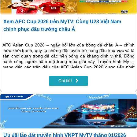
Xem AFC Cup 2026 trên MyTV: Cùng U23 Việt Nam
chinh phục đấu trường châu Á
AFC Asian Cup 2026 – ngày hội lớn của bóng đá châu Á – chính
thức khởi tranh, quy tụ những đội tuyển trẻ hàng đầu khu vực và là
sân chơi quan trọng để các nền bóng đá khẳng định vị thế. Đồng
hành cùng người hâm mộ trong mùa giải này, Truyền hình MyTV
mang đến các trận đấu của AFC Asian Cup 2026 được tiếp phát
chính thống, giúp khán giả theo dõi trọn vẹn giải đấu trong một
không gian giải trí hiện đại, tiện lợi và giàu cảm xúc.
Chi tiết
Ưu đãi lắp đặt truyền hình VNPT MyTV tháng 01/2026