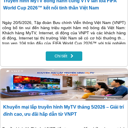
Truyền hình MyTV đồng hành cùng VTV lan tỏa FIFA
World Cup 2026™ kết nối tinh thần Việt Nam
Ngày 20/5/2026, Tập đoàn Bưu chính Viễn thông Việt Nam (VNPT)
công bố tin vui đến hàng triệu người hâm mộ bóng đá Việt Nam:
Khách hàng MyTV, Internet, di động của VNPT và các khách hàng
di động, Internet tại thị trường Việt Nam sẽ có cơ hội thưởng thức
trọn vẹn 104 trận đấu của FIFA World Cup 2026™ với trải nghiệm
vượt trội. Tin vui này là kết quả của quá trình làm việc tích cực và
chuyên nghiệp của VNPT với Đài truyền hình Việt Nam (VTV) để đạt
Chi tiết
được thỏa thuận về bản quyền phát sóng FIFA World Cup 2026TM
trên Truyền hình MyTV.
Khuyến mại lắp truyền hình MyTV tháng 5/2026 – Giải trí
đỉnh cao, ưu đãi hấp dẫn từ VNPT